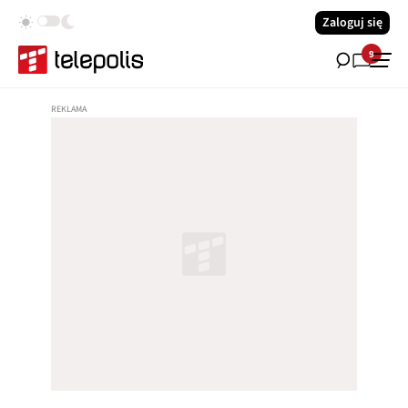
Zaloguj się
9