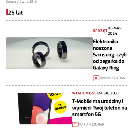
Strona główna
25 lat
25 lat
06 MAR
SPRZĘT
2024
Elektronika
noszona
Samsung, czyli
od zegarka do
Galaxy Ring
MARIAN SZUTIAK
0
WIADOMOŚCI
24 SIE 2021
T-Mobile ma urodziny i
wymieni Twój telefon na
smartfon 5G
MARIAN SZUTIAK
11