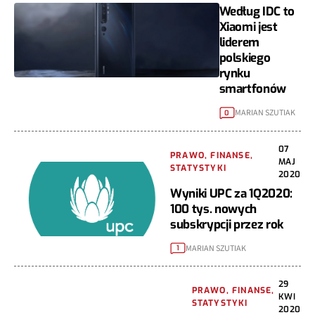
Według IDC to
Xiaomi jest
liderem
polskiego
rynku
smartfonów
MARIAN SZUTIAK
0
07
PRAWO, FINANSE,
MAJ
STATYSTYKI
2020
Wyniki UPC za 1Q2020:
100 tys. nowych
subskrypcji przez rok
MARIAN SZUTIAK
1
29
PRAWO, FINANSE,
KWI
STATYSTYKI
2020