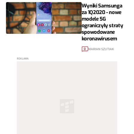
Wyniki Samsunga
za 1Q2020 - nowe
modele 5G
ograniczyły straty
spowodowane
koronawirusem
MARIAN SZUTIAK
0