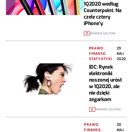
1Q2020 według
Counterpoint. Na
czele cztery
iPhone'y
MARIAN SZUTIAK
0
PRAWO,
29
FINANSE,
MAJ
STATYSTYKI
2020
IDC: Rynek
elektroniki
noszonej urósł
w 1Q2020, ale
nie dzięki
zegarkom
MARIAN SZUTIAK
0
PRAWO,
20
FINANSE,
MAJ