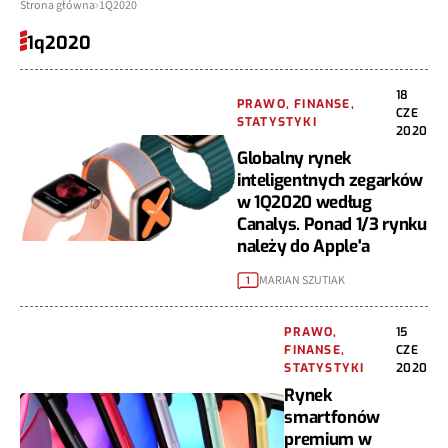
Strona główna
1Q2020
1q2020
18
PRAWO, FINANSE,
CZE
STATYSTYKI
2020
Globalny rynek
inteligentnych zegarków
w 1Q2020 według
Canalys. Ponad 1/3 rynku
należy do Apple'a
MARIAN SZUTIAK
1
PRAWO,
15
FINANSE,
CZE
STATYSTYKI
2020
Rynek
smartfonów
premium w