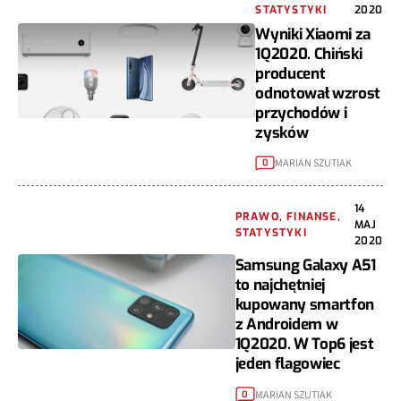
STATYSTYKI
2020
Wyniki Xiaomi za
1Q2020. Chiński
producent
odnotował wzrost
przychodów i
zysków
MARIAN SZUTIAK
0
14
PRAWO, FINANSE,
MAJ
STATYSTYKI
2020
Samsung Galaxy A51
to najchętniej
kupowany smartfon
z Androidem w
1Q2020. W Top6 jest
jeden flagowiec
MARIAN SZUTIAK
0