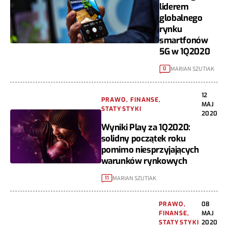
liderem
globalnego
rynku
smartfonów
5G w 1Q2020
MARIAN SZUTIAK
0
12
PRAWO, FINANSE,
MAJ
STATYSTYKI
2020
Wyniki Play za 1Q2020:
solidny początek roku
pomimo niesprzyjających
warunków rynkowych
MARIAN SZUTIAK
11
PRAWO,
08
FINANSE,
MAJ
STATYSTYKI
2020