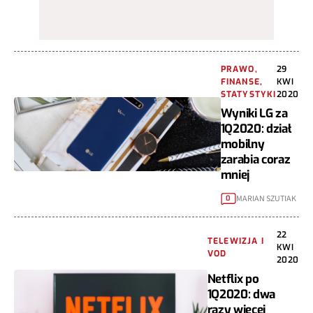
PRAWO,
29
FINANSE,
KWI
STATYSTYKI
2020
Wyniki LG za
1Q2020: dział
mobilny
zarabia coraz
mniej
MARIAN SZUTIAK
0
22
TELEWIZJA I
KWI
VOD
2020
Netflix po
1Q2020: dwa
razy więcej