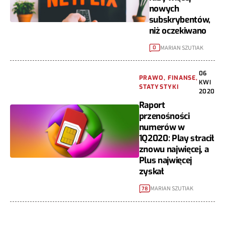
nowych
subskrybentów,
niż oczekiwano
MARIAN SZUTIAK
0
06
PRAWO, FINANSE,
KWI
STATYSTYKI
2020
Raport
przenośności
numerów w
1Q2020: Play stracił
znowu najwięcej, a
Plus najwięcej
zyskał
MARIAN SZUTIAK
78