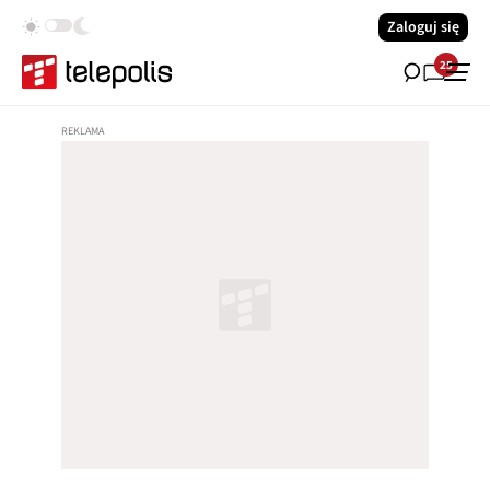
Zaloguj się
25