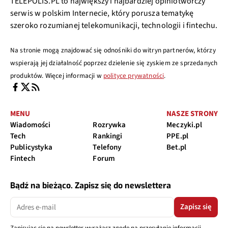
TELEPOLIS.PL to największy i najbardziej opiniotwórczy
serwis w polskim Internecie, który porusza tematykę
szeroko rozumianej telekomunikacji, technologii i fintechu.
Na stronie mogą znajdować się odnośniki do witryn partnerów, którzy
wspierają jej działalność poprzez dzielenie się zyskiem ze sprzedanych
produktów. Więcej informacji w
polityce prywatności
.
MENU
NASZE STRONY
Wiadomości
Rozrywka
Meczyki.pl
Tech
Rankingi
PPE.pl
Publicystyka
Telefony
Bet.pl
Fintech
Forum
Bądź na bieżąco. Zapisz się do newslettera
Zapisz się