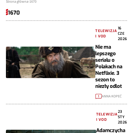
Strona główna
1670
1670
16
TELEWIZJA
CZE
I VOD
2026
Nie ma
lepszego
serialu o
Polakach na
Netflixie. 3
sezon to
niezły odlot
ANNA KOPEĆ
1
23
TELEWIZJA
STY
I VOD
2026
Adamczycha