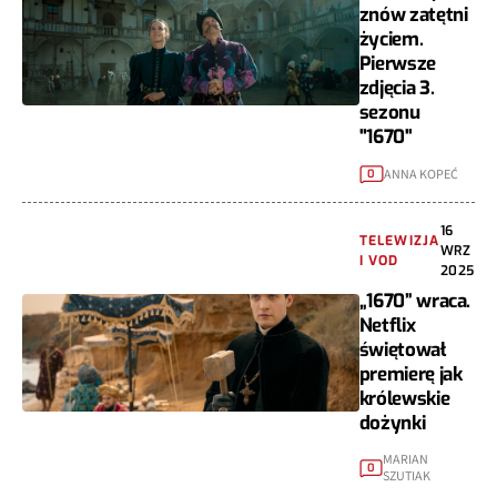
znów zatętni
życiem.
Pierwsze
zdjęcia 3.
sezonu
"1670"
ANNA KOPEĆ
0
16
TELEWIZJA
WRZ
I VOD
2025
„1670” wraca.
Netflix
świętował
premierę jak
królewskie
dożynki
MARIAN
0
SZUTIAK