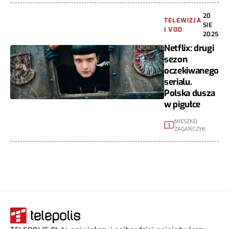
20
TELEWIZJA
SIE
I VOD
2025
Netflix: drugi
sezon
oczekiwanego
serialu.
Polska dusza
w pigułce
MIESZKO
1
ZAGAŃCZYK