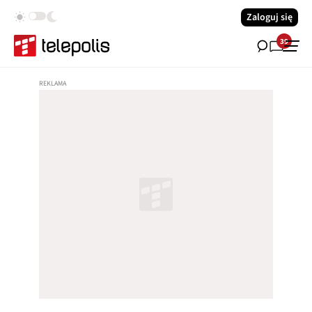
Zaloguj się
39