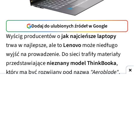
Dodaj do ulubionych źródeł w Google
Wyścig producentów o
jak najcieńsze laptopy
trwa w najlepsze, ale to
Lenovo
może niedługo
wyjść na prowadzenie. Do sieci trafiły materiały
przedstawiające
nieznany model ThinkBooka
,
który ma być rozwijany pod nazwą
"Aeroblade"
.
Jego obudowa wygląda
wręcz absurdalnie
smukło.