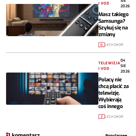
SIE
I VOD
2026
Masz takiego
Samsunga?
Szykuj się na
zmiany
LECH OKOŃ
0
04
TELEWIZJA
SIE
I VOD
2026
Polacy nie
chcą płacić za
telewizję.
Wybierają
coś innego
LECH OKOŃ
2
1 komentarz
Popularne