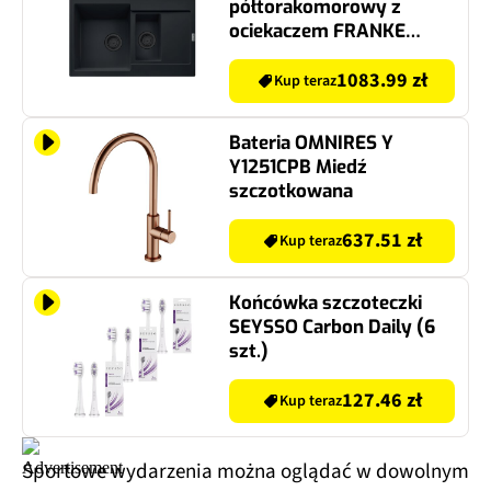
półtorakomorowy z
ociekaczem FRANKE
Maris MRG 651-78
114.0693.532 Czarny
1083.99 zł
Kup teraz
matowy 50x78
Bateria OMNIRES Y
Y1251CPB Miedź
szczotkowana
637.51 zł
Kup teraz
Końcówka szczoteczki
SEYSSO Carbon Daily (6
szt.)
127.46 zł
Kup teraz
Sportowe wydarzenia można oglądać w dowolnym