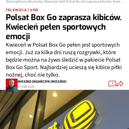
Strona główna
Rozrywka
Telewizja i VoD
Polsat Box Go zaprasza kibiców. Kwiecień pełen sportowych emocji
TELEWIZJA I VOD
Polsat Box Go zaprasza kibiców.
Kwiecień pełen sportowych
emocji
Kwieceń w Polsat Box Go pełen jest sportowych
emocji. Już za kilka dni ruszą rozgrywki, które
będzie można na żywo śledzić w pakiecie Polsat
Box Go Sport. Najbardziej ucieszą się kibice piłki
nożnej, choć nie tylko.
MIESZKO ZAGAŃCZYK (MIESZKO)
1
07 KWI 2025