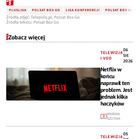
PLUSLIGA
POLSAT BOX GO
LIGA KONFERENCJI
POLSAT BOX GO S
Źródła zdjęć: Telepolis.pl, Polsat Box Go
Źródła tekstu: Polsat Box Go
Zobacz więcej
06
TELEWIZJA
SIE
I VOD
2026
Netflix w
końcu
naprawił ten
problem. Jest
jednak kilka
haczyków
MARIAN
0
SZUTIAK
05
TELEWIZJA