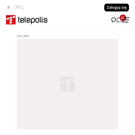
Zaloguj się
27