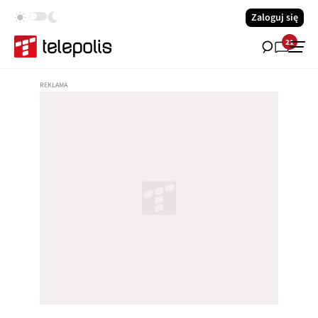
Zaloguj się
21