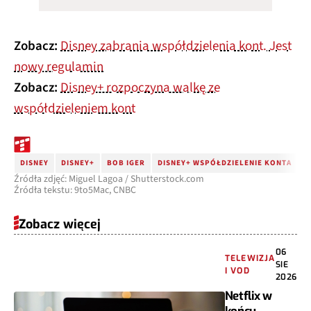
Zobacz:
Disney zabrania współdzielenia kont. Jest
nowy regulamin
Zobacz:
Disney+ rozpoczyna walkę ze
współdzieleniem kont
DISNEY
DISNEY+
BOB IGER
DISNEY+ WSPÓŁDZIELENIE KONTA
Źródła zdjęć: Miguel Lagoa / Shutterstock.com
Źródła tekstu: 9to5Mac, CNBC
Zobacz więcej
06
TELEWIZJA
SIE
I VOD
2026
Netflix w