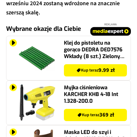
wrześniu 2024 zostaną wdrożone na znacznie
szerszą skalę.
REKLAMA
Wybrane okazje dla Ciebie
Klej do pistoletu na
gorąco DEDRA DED7576
Wkłady (8 szt.) Zielony
brokat
9.99 zł
Kup teraz
Myjka ciśnieniowa
KARCHER KHB 4-18 Int
1.328-200.0
369 zł
Kup teraz
Maska LED do szyi i