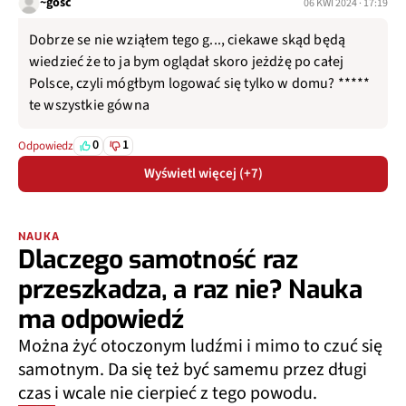
~gość
06 KWI 2024 · 17:19
Dobrze se nie wziąłem tego g..., ciekawe skąd będą
wiedzieć że to ja bym oglądał skoro jeżdżę po całej
Polsce, czyli mógłbym logować się tylko w domu? *****
te wszystkie gówna
0
1
Odpowiedz
Wyświetl więcej (+7)
NAUKA
Dlaczego samotność raz
przeszkadza, a raz nie? Nauka
ma odpowiedź
Można żyć otoczonym ludźmi i mimo to czuć się
samotnym. Da się też być samemu przez długi
czas i wcale nie cierpieć z tego powodu.