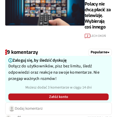
Polacy nie
chcą płacić za
telewizję.
Wybierają
coś innego
LECH OKOŃ
2
9 komentarzy
Popularne
Zaloguj się, by śledzić dyskuję
Dołącz do użytkowników, pisz bez limitu, śledź
odpowiedzi oraz reakcje na swoje komentarze. Nie
przegap ważnych rozmów!
Możesz dodać 3 komentarze w ciągu 14 dni
Załóż konto
Dodaj komentarz