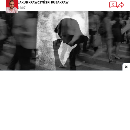
JAKUB KRAWCZYŃSKI KUBAKRAW
0
14:07
Dodaj do ulubionych źródeł w Google
Samotność szkodzi bardziej niż osamotnienie
Samotność inaczej działa na zdrowie (psychiczne
i fizyczne) niż izolacja społeczna
(osamotnienie).
Ta różnica ma znaczenie.
Według Światowej