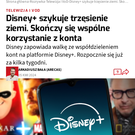
Strona główna
Rozrywka
Telewizja i VoD
Disney+ szykuje trzęsienie ziemi. Skończy się wspólne korzystanie z konta
TELEWIZJA I VOD
Disney+ szykuje trzęsienie
ziemi. Skończy się wspólne
korzystanie z konta
Disney zapowiada walkę ze współdzieleniem
kont na platformie Disney+. Rozpocznie się już
za kilka tygodni.
ARKADIUSZ BAŁA (ARECAS)
9
05 KWI 2024