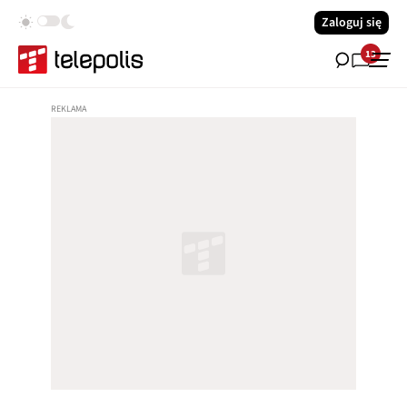
Zaloguj się
13