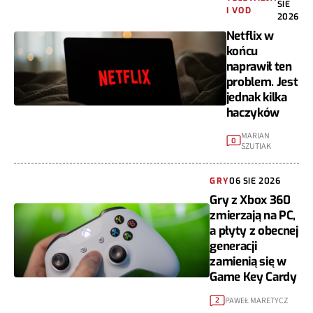
SIE
I VOD
2026
Netflix w
końcu
naprawił ten
problem. Jest
jednak kilka
haczyków
MARIAN
0
SZUTIAK
GRY
06 SIE 2026
Gry z Xbox 360
zmierzają na PC,
a płyty z obecnej
generacji
zamienią się w
Game Key Cardy
PAWEŁ MARETYCZ
2