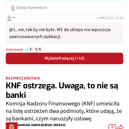
Dodaj komentarz
~
11 PAŹ 2013 · 17:15
@1, nie, tak by nie było. MS do sklepu nie wpuszcza
zawirusowanych aplikacji.
3
5
Odpowiedz
Wyświetl więcej (+10)
BEZPIECZEŃSTWO
KNF ostrzega. Uwaga, to nie są
banki
Komisja Nadzoru Finansowego (KNF) umieściła
na listę ostrzeżeń dwa podmioty, które udają, że
są bankami, czym naruszyły ustawę.
DAMIAN JAROSZEWSKI (NER1O)
0