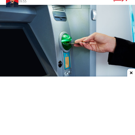
09:55
Dodaj do ulubionych źródeł w Google
Komisja Nadzoru Finansowego opublikowała
komunikat, w którym ostrzega przed dwoma
podmiotami, których nazwa może sugerować, że
są bankami. Oba trafiły na listę ostrzeżeń.