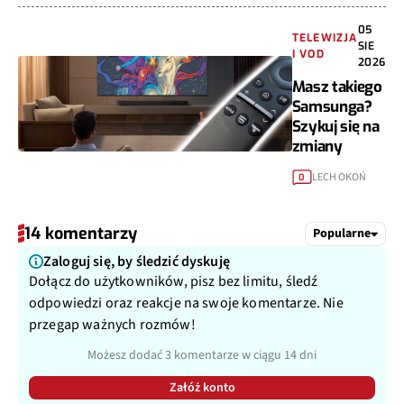
05
TELEWIZJA
SIE
I VOD
2026
Masz takiego
Samsunga?
Szykuj się na
zmiany
LECH OKOŃ
0
14 komentarzy
Popularne
Zaloguj się, by śledzić dyskuję
Dołącz do użytkowników, pisz bez limitu, śledź
odpowiedzi oraz reakcje na swoje komentarze. Nie
przegap ważnych rozmów!
Możesz dodać 3 komentarze w ciągu 14 dni
Załóż konto