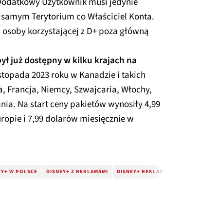
Dodatkowy Użytkownik musi jedynie
 samym Terytorium co Właściciel Konta.
 osoby korzystającej z D+ poza główną
był już dostępny w kilku krajach na
stopada 2023 roku w Kanadzie i takich
a, Francja, Niemcy, Szwajcaria, Włochy,
nia. Na start ceny pakietów wynosiły 4,99
ropie i 7,99 dolarów miesięcznie w
EY+ W POLSCE
DISNEY+ Z REKLAMAMI
DISNEY+ REKLAMY
PROBLEMY DIS