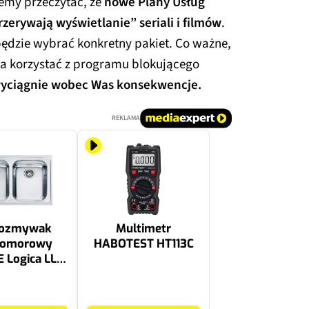
emy przeczytać, że
nowe Plany Usług
zerywają wyświetlanie” seriali i filmów
.
będzie wybrać konkretny pakiet. Co ważne,
a korzystać z programu blokującego
wyciągnie wobec Was konsekwencje.
REKLAMA
wozmywak
Multimetr
omorowy
HABOTEST HT113C
 Logica LLX
101.0153.289
zczotkowana
85.99 zł
50x79