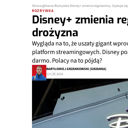
Strona główna
Rozrywka
Disney+ zmienia regulaminy. Szykuje si
ROZRYWKA
Disney+ zmienia re
drożyzna
Wygląda na to, że uszaty gigant wpro
platform streamingowych. Disney pozw
darmo. Polacy na to pójdą?
BARTŁOMIEJ GRZANKOWSKI (GRZANKA)
12 CZE 2024