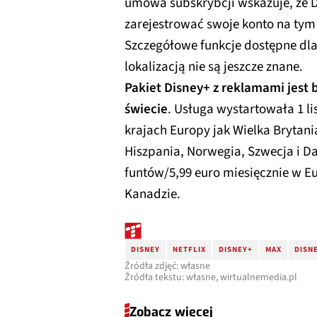
umowa subskrybcji wskazuje, że 
zarejestrować swoje konto na tym
Szczegółowe funkcje dostępne dla
lokalizacją nie są jeszcze znane.
Pakiet Disney+ z reklamami jest 
świecie
. Usługa wystartowała 1 li
krajach Europy jak Wielka Brytani
Hiszpania, Norwegia, Szwecja i Da
funtów/5,99 euro miesięcznie w Eu
Kanadzie.
DISNEY
NETFLIX
DISNEY+
MAX
DISN
Źródła zdjęć: własne
Źródła tekstu: własne, wirtualnemedia.pl
Zobacz więcej