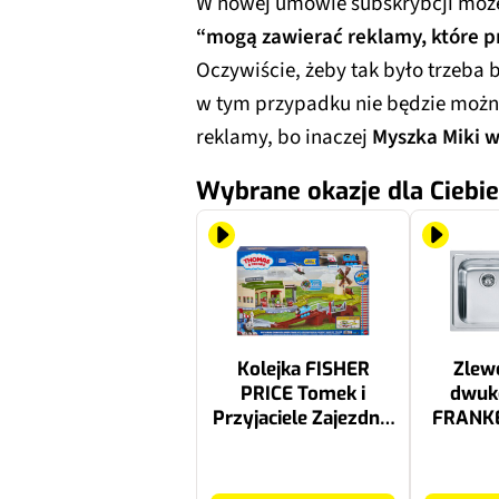
W nowej umowie subskrybcji moż
“mogą zawierać reklamy, które pr
Oczywiście, żeby tak było trzeba 
w tym przypadku nie będzie możn
reklamy, bo inaczej
Myszka Miki 
Wybrane okazje dla Ciebie
Kolejka FISHER
Zle
PRICE Tomek i
dwuk
Przyjaciele Zajezdnia
FRANKE
Domkowo JLL36
620-79 
Stal s
173.99 zł
1015.56 zł