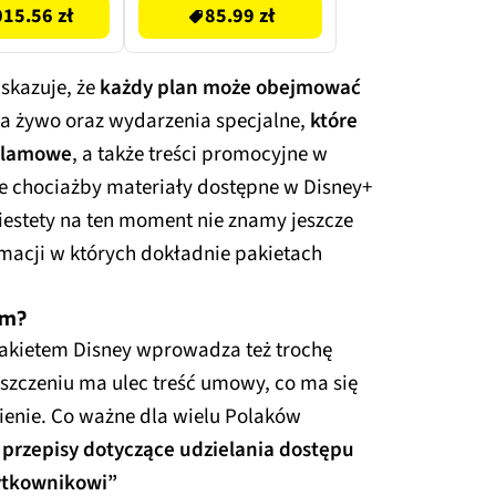
15.56 zł
85.99 zł
skazuje, że
każdy plan może obejmować
 żywo oraz wydarzenia specjalne,
które
eklamowe
, a także treści promocyjne w
ce chociażby materiały dostępne w Disney+
iestety na ten moment nie znamy jeszcze
macji w których dokładnie pakietach
em?
pakietem Disney wprowadza też trochę
szczeniu ma ulec treść umowy, co ma się
mienie. Co ważne dla wielu Polaków
przepisy dotyczące udzielania dostępu
ytkownikowi”