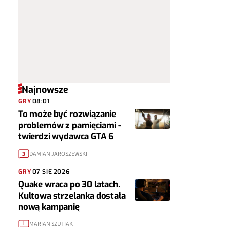
Najnowsze
GRY
08:01
To może być rozwiązanie
problemów z pamięciami -
twierdzi wydawca GTA 6
DAMIAN JAROSZEWSKI
3
GRY
07 SIE 2026
Quake wraca po 30 latach.
Kultowa strzelanka dostała
nową kampanię
MARIAN SZUTIAK
1