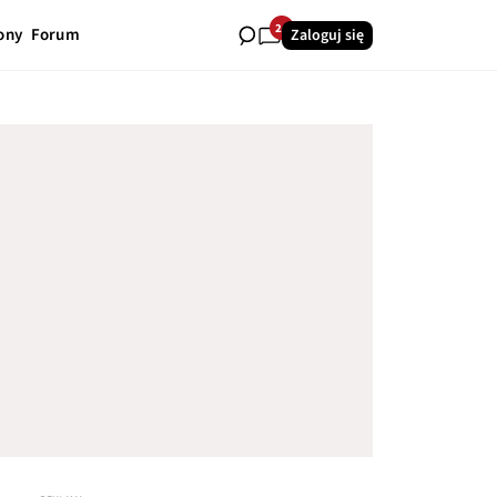
24
ony
Forum
Zaloguj się