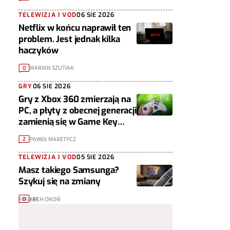
TELEWIZJA I VOD
06 SIE 2026
Netflix w końcu naprawił ten
problem. Jest jednak kilka
haczyków
MARIAN SZUTIAK
0
GRY
06 SIE 2026
Gry z Xbox 360 zmierzają na
PC, a płyty z obecnej generacji
zamienią się w Game Key
Cardy
PAWEŁ MARETYCZ
2
TELEWIZJA I VOD
05 SIE 2026
Masz takiego Samsunga?
Szykuj się na zmiany
LECH OKOŃ
0