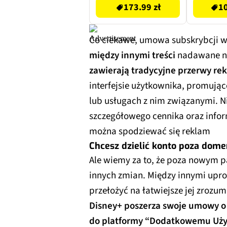
173.99 zł
10
Co ciekawe, umowa subskrybcji w
między innymi treści
nadawane na
zawierają tradycyjne przerwy r
interfejsie użytkownika, promują
lub usługach z nim związanymi. N
szczegółowego cennika oraz infor
można spodziewać się reklam
Chcesz dzielić konto poza dom
Ale wiemy za to, że poza nowym 
innych zmian. Między innymi upro
przełożyć na łatwiejsze jej zrozu
Disney+ poszerza swoje umowy o 
do platformy “Dodatkowemu Uż