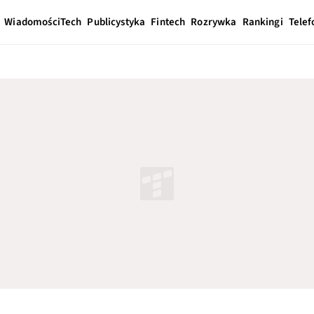
Wiadomości
Tech
Publicystyka
Fintech
Rozrywka
Rankingi
Telef