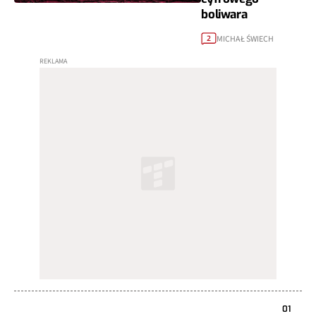
boliwara
MICHAŁ ŚWIECH
2
01