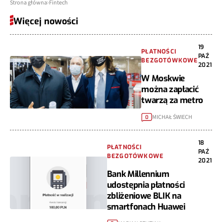
Strona główna
Fintech
Więcej nowości
19
PŁATNOŚCI
PAŹ
BEZGOTÓWKOWE
2021
W Moskwie
można zapłacić
twarzą za metro
MICHAŁ ŚWIECH
0
18
PŁATNOŚCI
PAŹ
BEZGOTÓWKOWE
2021
Bank Millennium
udostępnia płatności
zbliżeniowe BLIK na
smartfonach Huawei