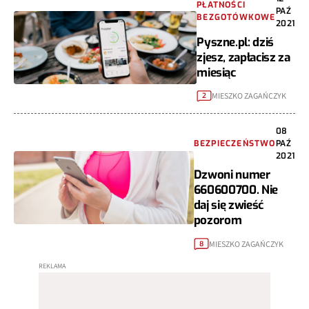
PŁATNOŚCI
PAŹ
BEZGOTÓWKOWE
2021
Pyszne.pl: dziś
zjesz, zapłacisz za
miesiąc
MIESZKO ZAGAŃCZYK
2
08
BEZPIECZEŃSTWO
PAŹ
2021
Dzwoni numer
660600700. Nie
daj się zwieść
pozorom
MIESZKO ZAGAŃCZYK
8