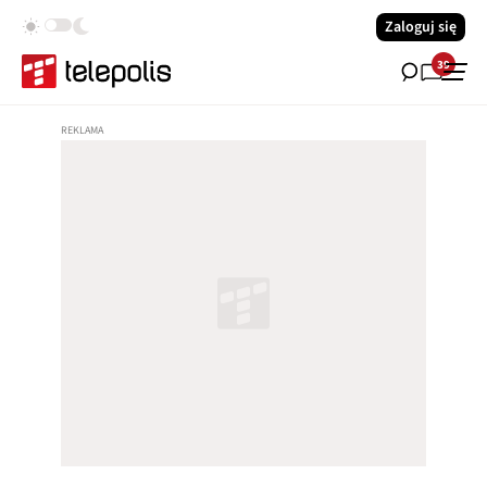
Zaloguj się
39