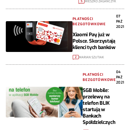
MIESZKO ZAGAŃCZYK
5
07
PŁATNOŚCI
PAŹ
BEZGOTÓWKOWE
2021
Xiaomi Pay już w
Polsce. Skorzystają
klienci tych banków
MARIAN SZUTIAK
2
04
PŁATNOŚCI
PAŹ
BEZGOTÓWKOWE
2021
SGB Mobile:
przelewy na
telefon BLIK
startują w
Bankach
Spółdzielczych