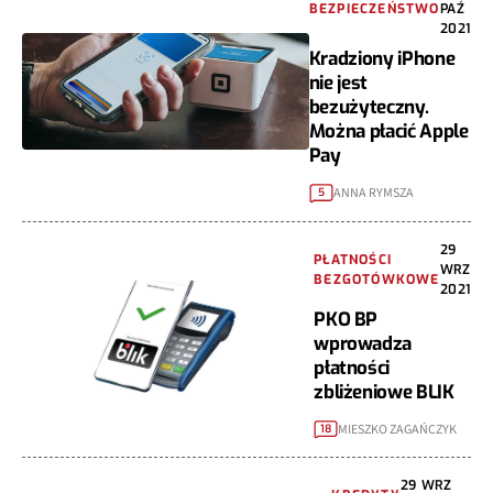
BEZPIECZEŃSTWO
PAŹ
2021
Kradziony iPhone
nie jest
bezużyteczny.
Można płacić Apple
Pay
ANNA RYMSZA
5
29
PŁATNOŚCI
WRZ
BEZGOTÓWKOWE
2021
PKO BP
wprowadza
płatności
zbliżeniowe BLIK
MIESZKO ZAGAŃCZYK
18
29 WRZ