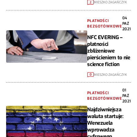
MIESZKO ZAGAŃCZYK
2
04
PŁATNOŚCI
PAŹ
BEZGOTÓWKOWE
2021
NFC EVERING –
płatności
zbliżeniowe
pierścieniem to nie
science fiction
MIESZKO ZAGAŃCZYK
0
01
PŁATNOŚCI
PAŹ
BEZGOTÓWKOWE
2021
Najdziwniejsza
waluta startuje:
Wenezuela
wprowadza
cyfrowego