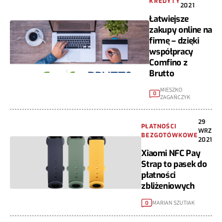
KREDYTY
2021
Łatwiejsze
zakupy online na
firmę – dzięki
współpracy
Comfino z
Brutto
MIESZKO
0
ZAGAŃCZYK
29
PŁATNOŚCI
WRZ
BEZGOTÓWKOWE
2021
Xiaomi NFC Pay
Strap to pasek do
płatności
zbliżeniowych
MARIAN SZUTIAK
0