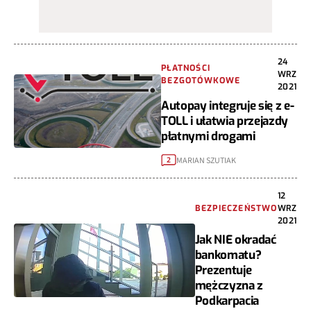
24
PŁATNOŚCI
WRZ
BEZGOTÓWKOWE
2021
Autopay integruje się z e-
TOLL i ułatwia przejazdy
płatnymi drogami
MARIAN SZUTIAK
2
12
BEZPIECZEŃSTWO
WRZ
2021
Jak NIE okradać
bankomatu?
Prezentuje
mężczyzna z
Podkarpacia