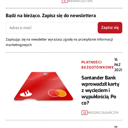
MARIAN SZUTIAK
0
Bądź na bieżąco. Zapisz się do newslettera
Zapisz się
Zapisując się na newsletter wyrażasz zgodę na przesyłanie informacji
marketingowych
15
PŁATNOŚCI
PAŹ
BEZGOTÓWKOWE
2021
Santander Bank
wprowadził karty
z wycięciem i
wypukłością. Po
co?
MIESZKO ZAGAŃCZYK
12
12