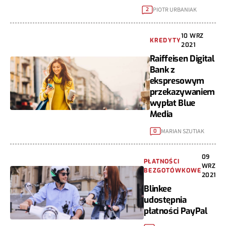
PIOTR URBANIAK
2
10 WRZ
KREDYTY
2021
Raiffeisen Digital
Bank z
ekspresowym
przekazywaniem
wypłat Blue
Media
MARIAN SZUTIAK
0
09
PŁATNOŚCI
WRZ
BEZGOTÓWKOWE
2021
Blinkee
udostępnia
płatności PayPal