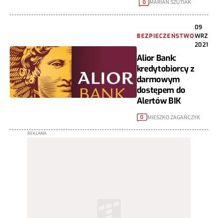
MARIAN SZUTIAK
0
09
BEZPIECZEŃSTWO
WRZ
2021
Alior Bank:
kredytobiorcy z
darmowym
dostępem do
Alertów BIK
MIESZKO ZAGAŃCZYK
0