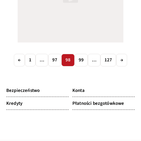
←
1
…
97
98
99
…
127
→
Bezpieczeństwo
Konta
Kredyty
Płatności bezgotówkowe