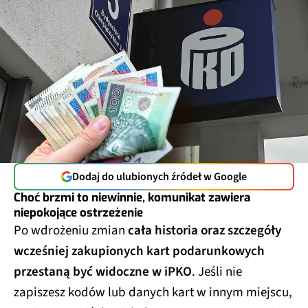
Dodaj do ulubionych źródeł w Google
Choć brzmi to niewinnie, komunikat zawiera
niepokojące ostrzeżenie
Po wdrożeniu zmian
cała historia oraz szczegóły
wcześniej zakupionych kart podarunkowych
przestaną być widoczne w iPKO
. Jeśli nie
zapiszesz kodów lub danych kart w innym miejscu,