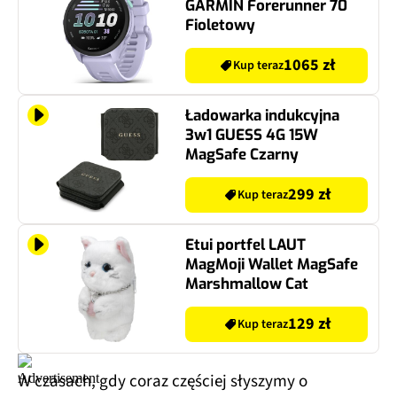
GARMIN Forerunner 70
Fioletowy
1065 zł
Kup teraz
Ładowarka indukcyjna
3w1 GUESS 4G 15W
MagSafe Czarny
299 zł
Kup teraz
Etui portfel LAUT
MagMoji Wallet MagSafe
Marshmallow Cat
129 zł
Kup teraz
W czasach, gdy coraz częściej słyszymy o