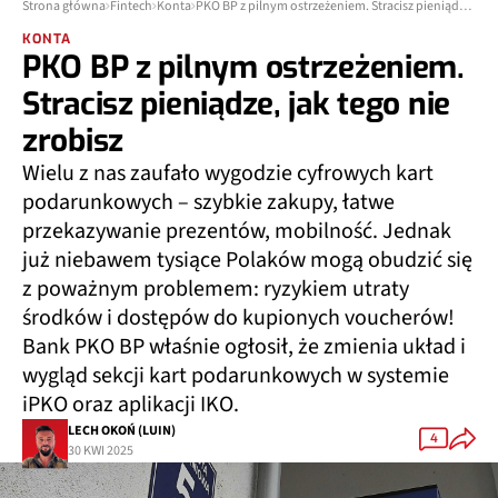
Strona główna
Fintech
Konta
PKO BP z pilnym ostrzeżeniem. Stracisz pieniądze, jak tego nie zrobisz
KONTA
PKO BP z pilnym ostrzeżeniem.
Stracisz pieniądze, jak tego nie
zrobisz
Wielu z nas zaufało wygodzie cyfrowych kart
podarunkowych – szybkie zakupy, łatwe
przekazywanie prezentów, mobilność. Jednak
już niebawem tysiące Polaków mogą obudzić się
z poważnym problemem: ryzykiem utraty
środków i dostępów do kupionych voucherów!
Bank PKO BP właśnie ogłosił, że zmienia układ i
wygląd sekcji kart podarunkowych w systemie
iPKO oraz aplikacji IKO.
LECH OKOŃ (LUIN)
4
30 KWI 2025