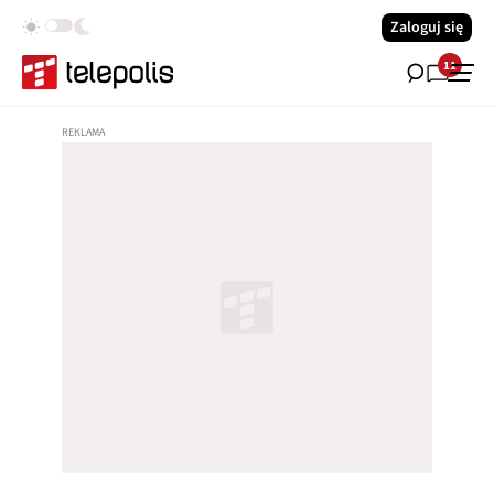
Zaloguj się
11