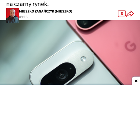
na czarny rynek.
MIESZKO ZAGAŃCZYK (MIESZKO)
0
09:16
Dodaj do ulubionych źródeł w Google
Do oficjalnej premiery najnowszego flagowca