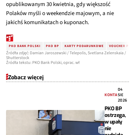
opublikowanym 30 kwietnia, gdy większość
Polaków myśli o weekendzie majowym, a nie
jakichś komunikatach o kuponach.
PKO BANK POLSKI
PKO BP
KARTY PODARUNKOWE
VOUCHER PKO
Źródła zdjęć: Damian Jaroszewski / Telepolis, Svetlana Zelenskaia /
Shutterstock
Źródła tekstu: PKO Bank Polski, oprac. wł
Zobacz więcej
04
KONTA
SIE
2026
PKO BP
ostrzega,
w upały
nie