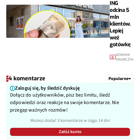
ING
odcina 5
mln
klientów.
Lepiej
weź
gotówkę
DOMINIK
0
KRAWCZYK
4 komentarze
Popularne
Zaloguj się, by śledzić dyskuję
Dołącz do użytkowników, pisz bez limitu, śledź
odpowiedzi oraz reakcje na swoje komentarze. Nie
przegap ważnych rozmów!
Możesz dodać 3 komentarze w ciągu 14 dni
Załóż konto