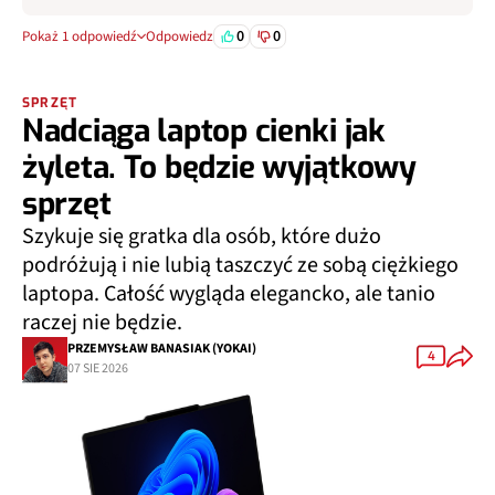
0
0
Pokaż 1 odpowiedź
Odpowiedz
SPRZĘT
Nadciąga laptop cienki jak
żyleta. To będzie wyjątkowy
sprzęt
Szykuje się gratka dla osób, które dużo
podróżują i nie lubią taszczyć ze sobą ciężkiego
laptopa. Całość wygląda elegancko, ale tanio
raczej nie będzie.
PRZEMYSŁAW BANASIAK (YOKAI)
4
07 SIE 2026