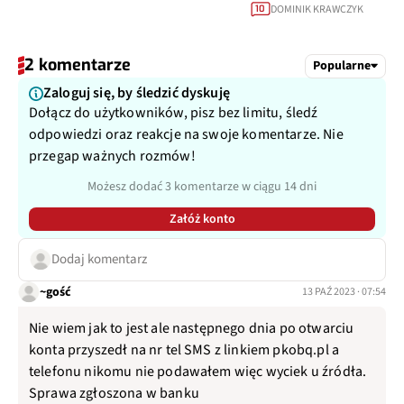
DOMINIK KRAWCZYK
10
2 komentarze
Popularne
Zaloguj się, by śledzić dyskuję
Dołącz do użytkowników, pisz bez limitu, śledź
odpowiedzi oraz reakcje na swoje komentarze. Nie
przegap ważnych rozmów!
Możesz dodać 3 komentarze w ciągu 14 dni
Załóż konto
Dodaj komentarz
~gość
13 PAŹ 2023 · 07:54
Nie wiem jak to jest ale następnego dnia po otwarciu
konta przyszedł na nr tel SMS z linkiem pkobq.pl a
telefonu nikomu nie podawałem więc wyciek u źródła.
Sprawa zgłoszona w banku