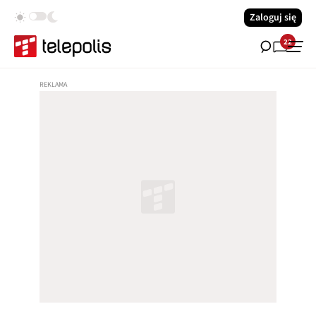
Zaloguj się
22