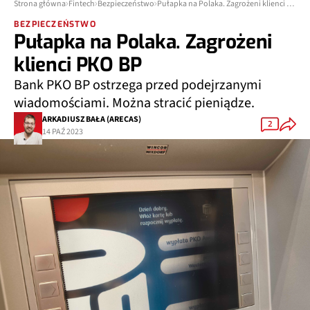
Strona główna
Fintech
Bezpieczeństwo
Pułapka na Polaka. Zagrożeni klienci PKO BP
BEZPIECZEŃSTWO
Pułapka na Polaka. Zagrożeni
klienci PKO BP
Bank PKO BP ostrzega przed podejrzanymi
wiadomościami. Można stracić pieniądze.
ARKADIUSZ BAŁA (ARECAS)
2
14 PAŹ 2023