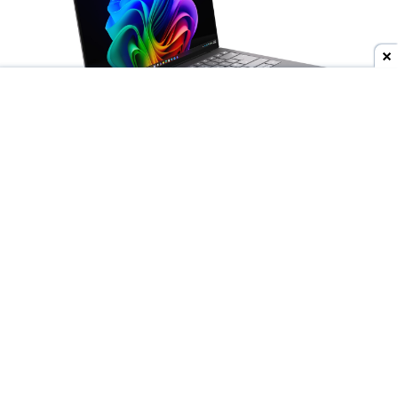
Dodaj do ulubionych źródeł w Google
Wyścig producentów o
jak najcieńsze laptopy
trwa w najlepsze, ale to
Lenovo
może niedługo
wyjść na prowadzenie. Do sieci trafiły materiały
przedstawiające
nieznany model ThinkBooka
,
który ma być rozwijany pod nazwą
"Aeroblade"
.
Jego obudowa wygląda
wręcz absurdalnie
smukło.