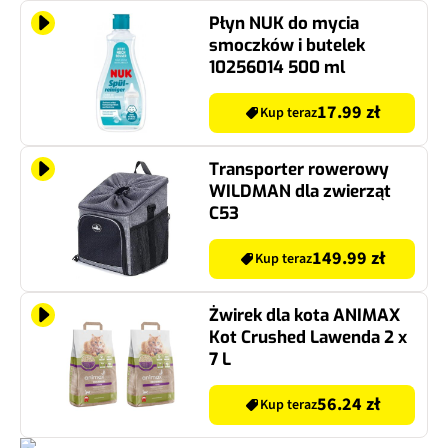
Płyn NUK do mycia
smoczków i butelek
10256014 500 ml
17.99 zł
Kup teraz
Transporter rowerowy
WILDMAN dla zwierząt
C53
149.99 zł
Kup teraz
Żwirek dla kota ANIMAX
Kot Crushed Lawenda 2 x
7 L
56.24 zł
Kup teraz