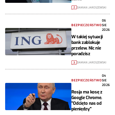
DAMIAN JAROSZEWSKI
2
06
BEZPIECZEŃSTWO
SIE
2026
W takiej sytuacji
bank zablokuje
przelew. Nic nie
poradzisz
DAMIAN JAROSZEWSKI
3
04
BEZPIECZEŃSTWO
SIE
2026
Rosja ma kosę z
Google Chrome.
"Odcięto nas od
pieniędzy"