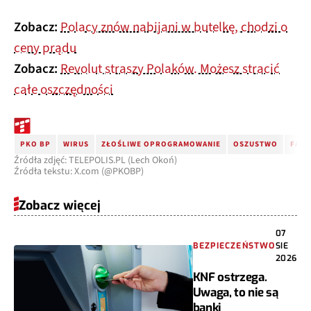
Zobacz:
Polacy znów nabijani w butelkę, chodzi o
ceny prądu
Zobacz:
Revolut straszy Polaków. Możesz stracić
całe oszczędności
PKO BP
WIRUS
ZŁOŚLIWE OPROGRAMOWANIE
OSZUSTWO
FAŁS
Źródła zdjęć: TELEPOLIS.PL (Lech Okoń)
Źródła tekstu: X.com (@PKOBP)
Zobacz więcej
07
BEZPIECZEŃSTWO
SIE
2026
KNF ostrzega.
Uwaga, to nie są
banki