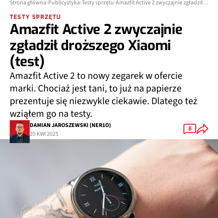
Strona główna
Publicystyka
Testy sprzętu
Amazfit Active 2 zwyczajnie zgładził droższego Xiaomi (test)
TESTY SPRZĘTU
Amazfit Active 2 zwyczajnie
zgładził droższego Xiaomi
(test)
Amazfit Active 2 to nowy zegarek w ofercie
marki. Chociaż jest tani, to już na papierze
prezentuje się niezwykle ciekawie. Dlatego też
wziąłem go na testy.
DAMIAN JAROSZEWSKI (NER1O)
8
20 KWI 2025