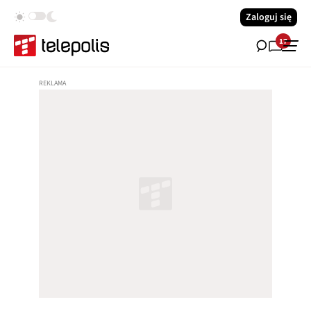
Zaloguj się
17