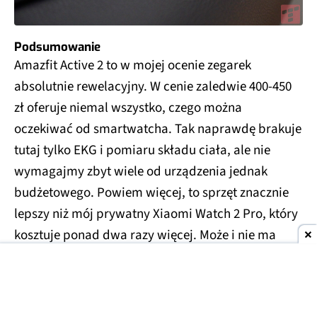
Podsumowanie
Amazfit Active 2 to w mojej ocenie zegarek
absolutnie rewelacyjny. W cenie zaledwie 400-450
zł oferuje niemal wszystko, czego można
oczekiwać od smartwatcha. Tak naprawdę brakuje
tutaj tylko EKG i pomiaru składu ciała, ale nie
wymagajmy zbyt wiele od urządzenia jednak
budżetowego. Powiem więcej, to sprzęt znacznie
lepszy niż mój prywatny Xiaomi Watch 2 Pro, który
kosztuje ponad dwa razy więcej. Może i nie ma
WearOS, może nie ma płatności, może nie można
na nim instalować wielu aplikacji, ale pod każdym
innym względem wypada świetnie.