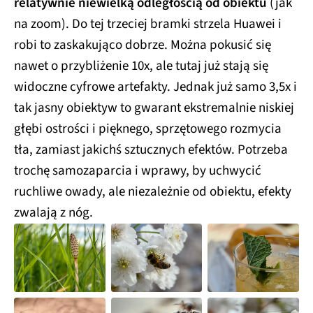
relatywnie niewielką odległością od obiektu
(jak
na zoom). Do tej trzeciej bramki strzela Huawei i
robi to zaskakująco dobrze. Można pokusić się
nawet o przybliżenie 10x, ale tutaj już stają się
widoczne cyfrowe artefakty. Jednak już samo 3,5x i
tak jasny obiektyw to gwarant ekstremalnie niskiej
głębi ostrości i pięknego, sprzętowego rozmycia
tła, zamiast jakichś sztucznych efektów. Potrzeba
trochę samozaparcia i wprawy, by uchwycić
ruchliwe owady, ale niezależnie od obiektu, efekty
zwalają z nóg.