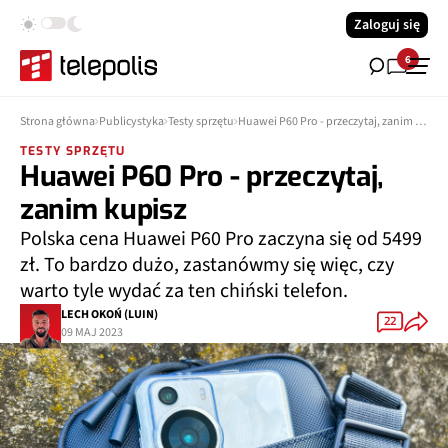
Zaloguj się
6
Strona główna
Publicystyka
Testy sprzętu
Huawei P60 Pro - przeczytaj, zanim kupisz
TESTY SPRZĘTU
Huawei P60 Pro - przeczytaj,
zanim kupisz
Polska cena Huawei P60 Pro zaczyna się od 5499
zł. To bardzo dużo, zastanówmy się więc, czy
warto tyle wydać za ten chiński telefon.
LECH OKOŃ (LUIN)
22
09 MAJ 2023