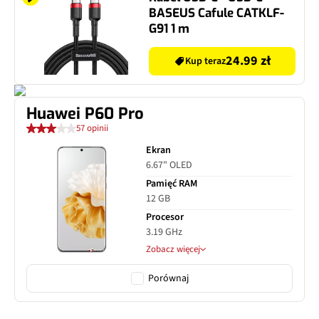
BASEUS Cafule CATKLF-
G91 1 m
24.99 zł
Kup teraz
Huawei P60 Pro
57 opinii
Ekran
6.67" OLED
Pamięć RAM
12 GB
Procesor
3.19 GHz
Zobacz więcej
Porównaj