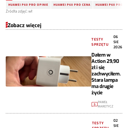
HUAWEI P60 PRO OPINIE
HUAWEI P60 PRO CENA
HUAWEI P60 PRO J
Źródła zdjęć: wł
Zobacz więcej
06
TESTY
SIE
SPRZĘTU
2026
Dałem w
Action 29,90
zł i się
zachwyciłem.
Stara lampa
ma drugie
życie
PAWEŁ
5
MARETYCZ
02
TESTY
SIE