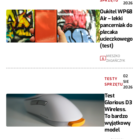
SPRZĘTU
2026
Oukitel WP68
Air – lekki
pancerniak do
plecaka
ucieczkowego
(test)
MIESZKO
6
ZAGAŃCZYK
02
TESTY
SIE
SPRZĘTU
2026
Test
Glorious D3
Wireless.
To bardzo
wyjątkowy
model