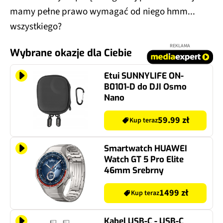
mamy pełne prawo wymagać od niego hmm...
wszystkiego?
REKLAMA
Wybrane okazje dla Ciebie
Etui SUNNYLIFE ON-
B0101-D do DJI Osmo
Nano
59.99 zł
Kup teraz
Smartwatch HUAWEI
Watch GT 5 Pro Elite
46mm Srebrny
1499 zł
Kup teraz
Kabel USB-C - USB-C