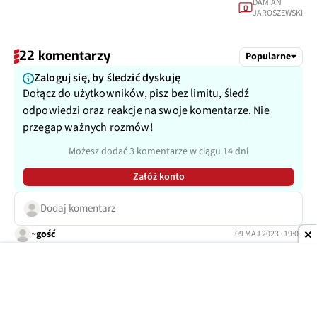
DAMIAN
0
JAROSZEWSKI
22 komentarzy
Popularne
Zaloguj się, by śledzić dyskuję
Dołącz do użytkowników, pisz bez limitu, śledź
odpowiedzi oraz reakcje na swoje komentarze. Nie
przegap ważnych rozmów!
Możesz dodać 3 komentarze w ciągu 14 dni
Załóż konto
Dodaj komentarz
~gość
09 MAJ 2023 · 19:05
Recenzja nic nie warta Amerykę odkryłeś Pod względem
obsługi i aparatów to konkurencja niech nadrabia
straty Dziś brak osób które potrafią zrobić dobrą
recenzje Ja bym go kupił bez dwóch zdań