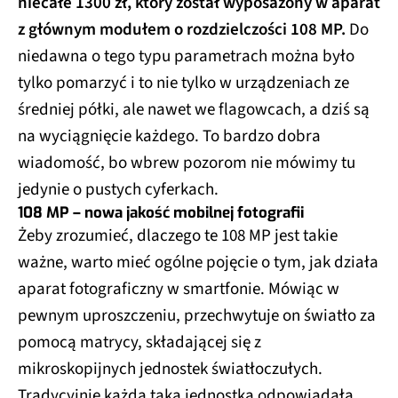
niecałe 1300 zł, który został wyposażony w aparat
z głównym modułem o rozdzielczości 108 MP.
Do
niedawna o tego typu parametrach można było
tylko pomarzyć i to nie tylko w urządzeniach ze
średniej półki, ale nawet we flagowcach, a dziś są
na wyciągnięcie każdego. To bardzo dobra
wiadomość, bo wbrew pozorom nie mówimy tu
jedynie o pustych cyferkach.
108 MP – nowa jakość mobilnej fotografii
Żeby zrozumieć, dlaczego te 108 MP jest takie
ważne, warto mieć ogólne pojęcie o tym, jak działa
aparat fotograficzny w smartfonie. Mówiąc w
pewnym uproszczeniu, przechwytuje on światło za
pomocą matrycy, składającej się z
mikroskopijnych jednostek światłoczułych.
Tradycyjnie każda taka jednostka odpowiadała