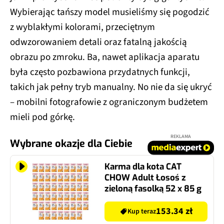
Wybierając tańszy model musieliśmy się pogodzić
z wyblakłymi kolorami, przeciętnym
odwzorowaniem detali oraz fatalną jakością
obrazu po zmroku. Ba, nawet aplikacja aparatu
była często pozbawiona przydatnych funkcji,
takich jak pełny tryb manualny. No nie da się ukryć
– mobilni fotografowie z ograniczonym budżetem
mieli pod górkę.
REKLAMA
Wybrane okazje dla Ciebie
Karma dla kota CAT
CHOW Adult Łosoś z
zieloną fasolką 52 x 85 g
153.34 zł
Kup teraz