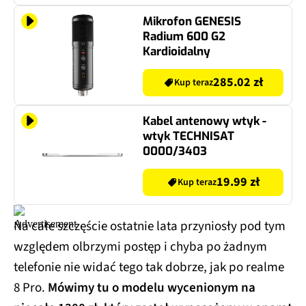
Mikrofon GENESIS
Radium 600 G2
Kardioidalny
285.02 zł
Kup teraz
Kabel antenowy wtyk -
wtyk TECHNISAT
0000/3403
19.99 zł
Kup teraz
Na całe szczęście ostatnie lata przyniosły pod tym
względem olbrzymi postęp i chyba po żadnym
telefonie nie widać tego tak dobrze, jak po realme
8 Pro.
Mówimy tu o modelu wycenionym na