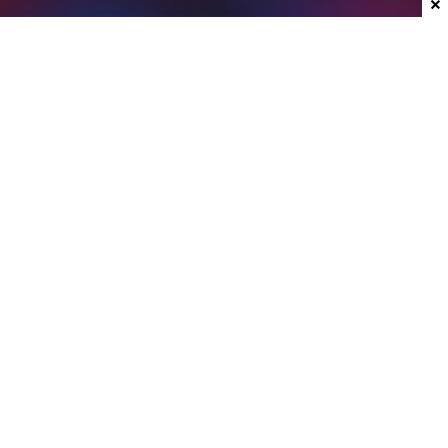
Dodaj do ulubionych źródeł w Google
Plotki na temat nowych laptopów z serii
Googlebook krążą już od jakiegoś czasu. W mojej
opinii może to być jedna z ciekawszych premier
ostatnich lat, przynajmniej w kategorii
przenośnych komputerów. Właśnie do sieci trafiły