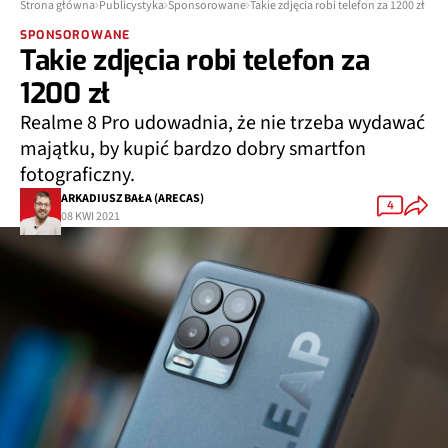
Strona główna
Publicystyka
Sponsorowane
Takie zdjęcia robi telefon za 1200 zł
SPONSOROWANE
Takie zdjęcia robi telefon za
1200 zł
Realme 8 Pro udowadnia, że nie trzeba wydawać
majątku, by kupić bardzo dobry smartfon
fotograficzny.
ARKADIUSZ BAŁA (ARECAS)
4
08 KWI 2021