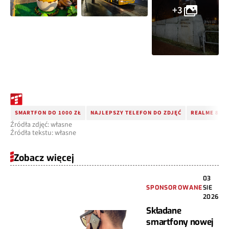
+3
SMARTFON DO 1000 ZŁ
NAJLEPSZY TELEFON DO ZDJĘĆ
REALME 8 P
Źródła zdjęć: własne
Źródła tekstu: własne
Zobacz więcej
03
SPONSOROWANE
SIE
2026
Składane
smartfony nowej