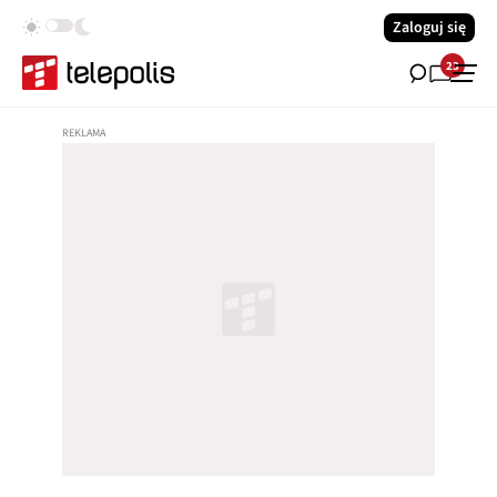
Zaloguj się
23