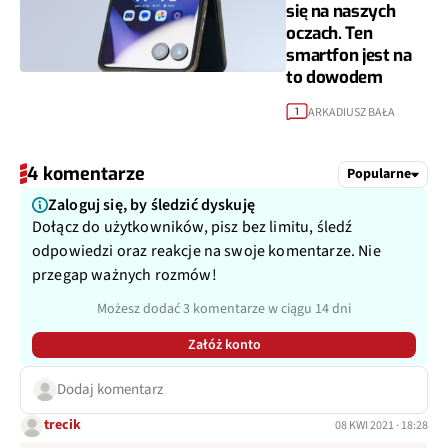
się na naszych
oczach. Ten
smartfon jest na
to dowodem
ARKADIUSZ BAŁA
1
4 komentarze
Popularne
Zaloguj się, by śledzić dyskuję
Dołącz do użytkowników, pisz bez limitu, śledź
odpowiedzi oraz reakcje na swoje komentarze. Nie
przegap ważnych rozmów!
Możesz dodać 3 komentarze w ciągu 14 dni
Załóż konto
Dodaj komentarz
trecik
08 KWI 2021 · 18:28