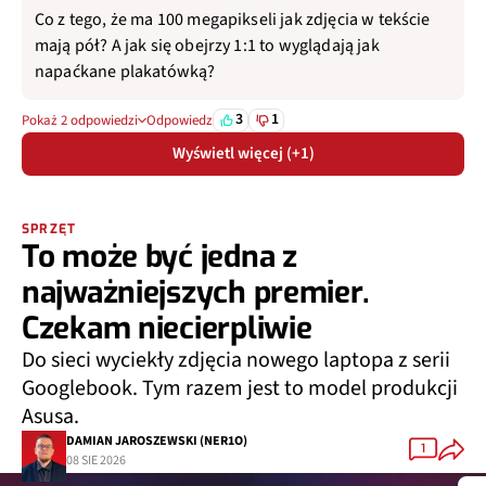
Co z tego, że ma 100 megapikseli jak zdjęcia w tekście
mają pół? A jak się obejrzy 1:1 to wyglądają jak
napaćkane plakatówką?
3
1
Pokaż 2 odpowiedzi
Odpowiedz
Wyświetl więcej (+1)
SPRZĘT
To może być jedna z
najważniejszych premier.
Czekam niecierpliwie
Do sieci wyciekły zdjęcia nowego laptopa z serii
Googlebook. Tym razem jest to model produkcji
Asusa.
DAMIAN JAROSZEWSKI (NER1O)
1
08 SIE 2026