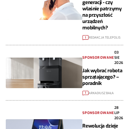
generacji - czy
właśnie patrzymy
na przyszłość
urządzeń
mobilnych?
REDAKCJA TELEPOLIS
1
03
SPONSOROWANE
SIE
2026
Jak wybrać robota
sprzątającego? –
poradnik
ARKADIUSZ BAŁA
1
28
SPONSOROWANE
LIP
2026
Rewolucja dzieje