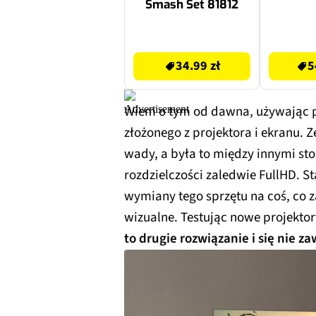
Smash Set 81812
34.99 zł
549.48 zł
34.99 zł
5
Wiem o tym od dawna, używając pr
złożonego z projektora i ekranu. 
wady, a była to między innymi st
rozdzielczości zaledwie FullHD. 
wymiany tego sprzętu na coś, co
wizualne. Testując nowe projektor
to drugie rozwiązanie i się nie z