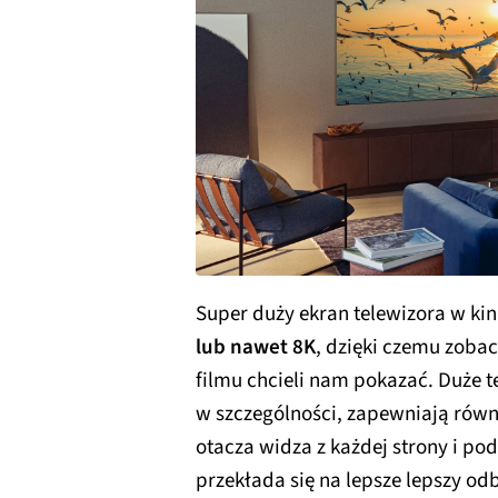
Super duży ekran telewizora w k
lub nawet 8K
, dzięki czemu zoba
filmu chcieli nam pokazać. Duże t
w szczególności, zapewniają rów
otacza widza z każdej strony i po
przekłada się na lepsze lepszy odb