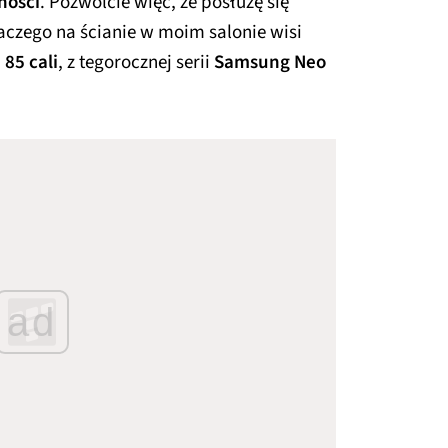
ności
. Pozwólcie więc, że posłużę się
czego na ścianie w moim salonie wisi
 85 cali
, z tegorocznej serii
Samsung Neo
ad