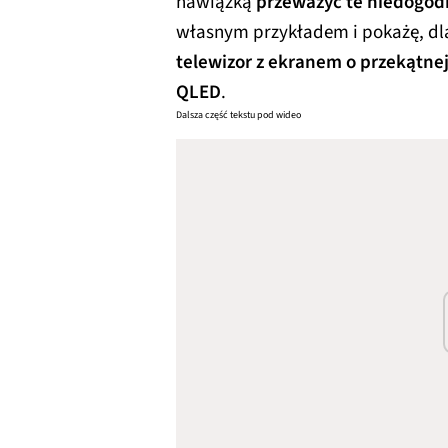
nawiązką
przeważyć te niedogod
własnym przykładem i pokażę, dla
telewizor z ekranem o przekątnej
QLED
.
Dalsza część tekstu pod wideo