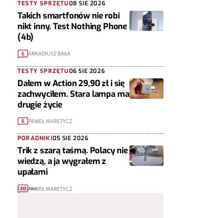
TESTY SPRZĘTU
08 SIE 2026
Takich smartfonów nie robi
nikt inny. Test Nothing Phone
(4b)
ARKADIUSZ BAŁA
6
TESTY SPRZĘTU
06 SIE 2026
Dałem w Action 29,90 zł i się
zachwyciłem. Stara lampa ma
drugie życie
PAWEŁ MARETYCZ
6
PORADNIKI
05 SIE 2026
Trik z szarą taśmą. Polacy nie
wiedzą, a ja wygrałem z
upałami
PAWEŁ MARETYCZ
20