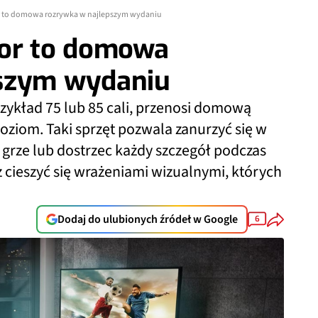
r to domowa rozrywka w najlepszym wydaniu
zor to domowa
pszym wydaniu
zykład 75 lub 85 cali, przenosi domową
oziom. Taki sprzęt pozwala zanurzyć się w
w grze lub dostrzec każdy szczegół podczas
cieszyć się wrażeniami wizualnymi, których
Dodaj do ulubionych źródeł w Google
6