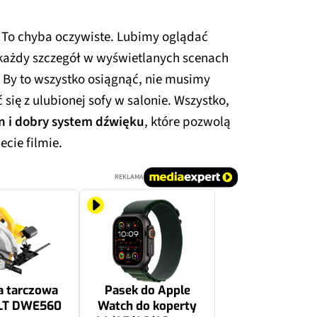
 To chyba oczywiste. Lubimy oglądać
 każdy szczegół w wyświetlanych scenach
 By to wszystko osiągnąć, nie musimy
się z ulubionej sofy w salonie. Wszystko,
n i dobry system dźwięku
, które pozwolą
cie filmie.
REKLAMA
a tarczowa
Pasek do Apple
T DWE560
Watch do koperty