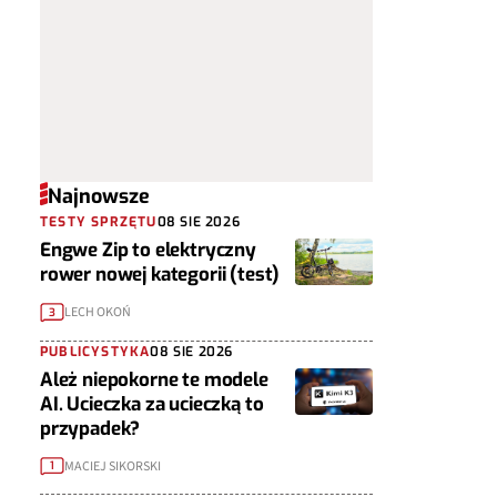
Najnowsze
TESTY SPRZĘTU
08 SIE 2026
Engwe Zip to elektryczny
rower nowej kategorii (test)
LECH OKOŃ
3
PUBLICYSTYKA
08 SIE 2026
Ależ niepokorne te modele
AI. Ucieczka za ucieczką to
przypadek?
MACIEJ SIKORSKI
1