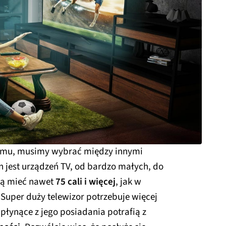
domu, musimy wybrać między innymi
n jest urządzeń TV, od bardzo małych, do
fią mieć nawet
75 cali i więcej
, jak w
 Super duży telewizor potrzebuje więcej
i płynące z jego posiadania potrafią z