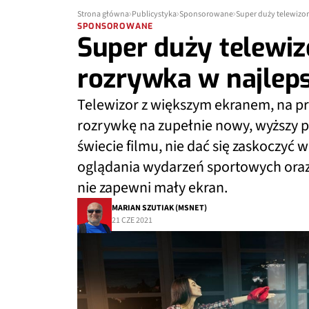
Strona główna
Publicystyka
Sponsorowane
Super duży telewizo
SPONSOROWANE
Super duży telewi
rozrywka w najle
Telewizor z większym ekranem, na pr
rozrywkę na zupełnie nowy, wyższy p
świecie filmu, nie dać się zaskoczyć 
oglądania wydarzeń sportowych oraz 
nie zapewni mały ekran.
MARIAN SZUTIAK (MSNET)
21 CZE 2021