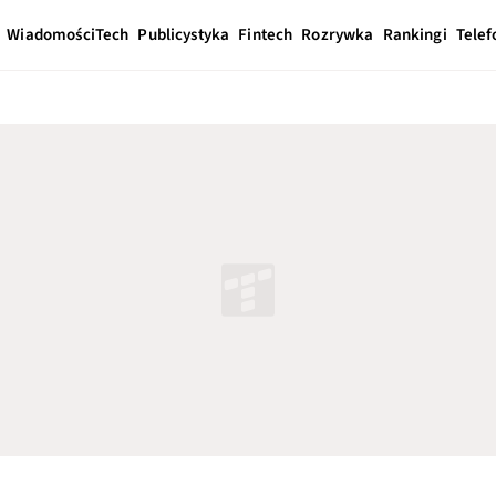
Wiadomości
Tech
Publicystyka
Fintech
Rozrywka
Rankingi
Telef