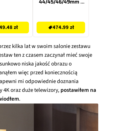
44/45/46/49mm L
Ciemnozielony
(Tytan czarny)
499.99 zł
49.48 zł
474.99 zł
zez kilka lat w swoim salonie zestawu
Zestaw ten z czasem zaczynał mieć swoje
osunkowo niska jakość obrazu o
Stanąłem więc przed koniecznością
 zapewni mi odpowiednie doznania
y 4K oraz duże telewizory,
postawiłem na
awiodłem
.