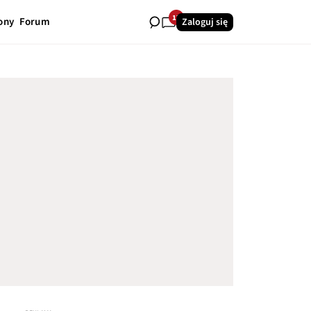
17
ony
Forum
Zaloguj się