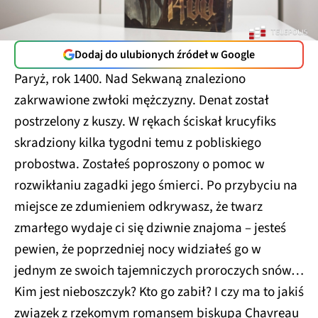
Dodaj do ulubionych źródeł w Google
Paryż, rok 1400. Nad Sekwaną znaleziono
zakrwawione zwłoki mężczyzny. Denat został
postrzelony z kuszy. W rękach ściskał krucyfiks
skradziony kilka tygodni temu z pobliskiego
probostwa. Zostałeś poproszony o pomoc w
rozwikłaniu zagadki jego śmierci. Po przybyciu na
miejsce ze zdumieniem odkrywasz, że twarz
zmarłego wydaje ci się dziwnie znajoma – jesteś
pewien, że poprzedniej nocy widziałeś go w
jednym ze swoich tajemniczych proroczych snów…
Kim jest nieboszczyk? Kto go zabił? I czy ma to jakiś
związek z rzekomym romansem biskupa Chavreau