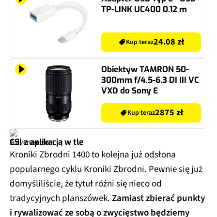
TP-LINK UC400 0.12 m
24.08 zł
Kup teraz
Obiektyw TAMRON 50-
300mm f/4.5-6.3 DI III VC
VXD do Sony E
2875 zł
Kup teraz
CSI z aplikacją w tle
Kroniki Zbrodni 1400 to kolejna już odsłona
popularnego cyklu Kroniki Zbrodni. Pewnie się już
domyśliliście, że tytuł różni się nieco od
tradycyjnych planszówek.
Zamiast zbierać punkty
i rywalizować ze sobą o zwycięstwo będziemy