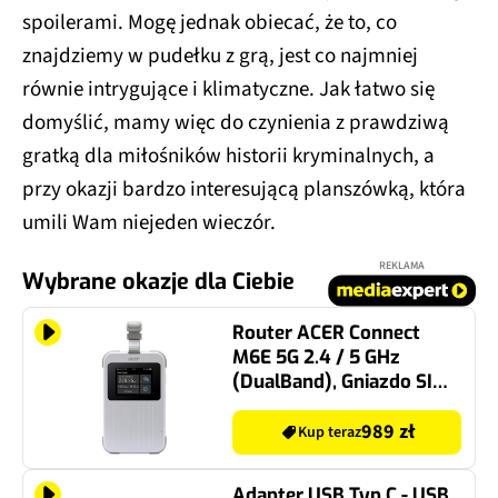
spoilerami. Mogę jednak obiecać, że to, co
znajdziemy w pudełku z grą, jest co najmniej
równie intrygujące i klimatyczne. Jak łatwo się
domyślić, mamy więc do czynienia z prawdziwą
gratką dla miłośników historii kryminalnych, a
przy okazji bardzo interesującą planszówką, która
umili Wam niejeden wieczór.
REKLAMA
Wybrane okazje dla Ciebie
Router ACER Connect
M6E 5G 2.4 / 5 GHz
(DualBand), Gniazdo SIM,
Pakiet danych 1GB
989 zł
Kup teraz
Adapter USB Typ C - USB