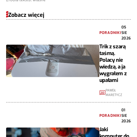
Źródła tekstu: własne
Zobacz więcej
05
PORADNIKI
SIE
2026
Trik z szarą
taśmą.
Polacy nie
wiedzą, a ja
wygrałem z
upałami
PAWEŁ
20
MARETYCZ
01
PORADNIKI
SIE
2026
Jaki
komputer do