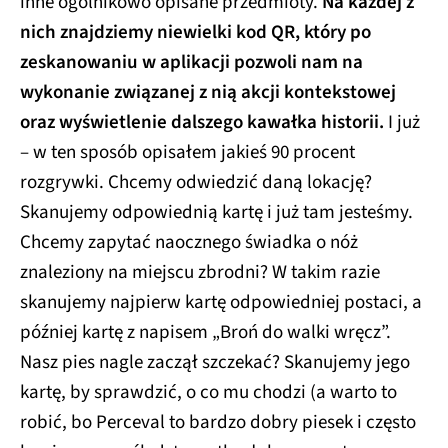
inne ogólnikowo opisane przedmioty.
Na każdej z
nich znajdziemy niewielki kod QR, który po
zeskanowaniu w aplikacji pozwoli nam na
wykonanie związanej z nią akcji kontekstowej
oraz wyświetlenie dalszego kawałka historii.
I już
– w ten sposób opisałem jakieś 90 procent
rozgrywki. Chcemy odwiedzić daną lokację?
Skanujemy odpowiednią kartę i już tam jesteśmy.
Chcemy zapytać naocznego świadka o nóż
znaleziony na miejscu zbrodni? W takim razie
skanujemy najpierw kartę odpowiedniej postaci, a
później kartę z napisem „Broń do walki wręcz”.
Nasz pies nagle zaczął szczekać? Skanujemy jego
kartę, by sprawdzić, o co mu chodzi (a warto to
robić, bo Perceval to bardzo dobry piesek i często