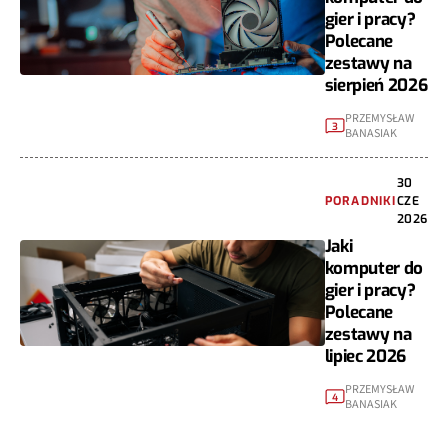
gier i pracy?
Polecane
zestawy na
sierpień 2026
PRZEMYSŁAW
3
BANASIAK
30
PORADNIKI
CZE
2026
Jaki
komputer do
gier i pracy?
Polecane
zestawy na
lipiec 2026
PRZEMYSŁAW
4
BANASIAK