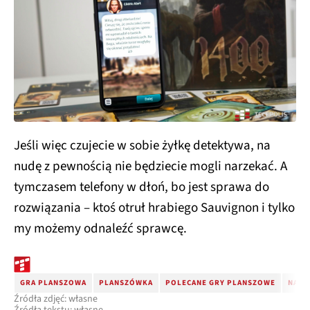
Jeśli więc czujecie w sobie żyłkę detektywa, na
nudę z pewnością nie będziecie mogli narzekać. A
tymczasem telefony w dłoń, bo jest sprawa do
rozwiązania – ktoś otruł hrabiego Sauvignon i tylko
my możemy odnaleźć sprawcę.
GRA PLANSZOWA
PLANSZÓWKA
POLECANE GRY PLANSZOWE
NAJL
Źródła zdjęć: własne