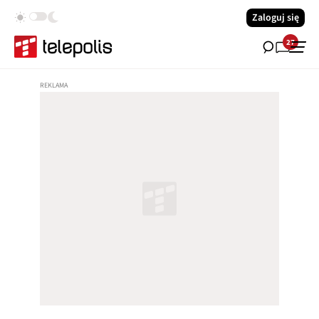
Zaloguj się
27