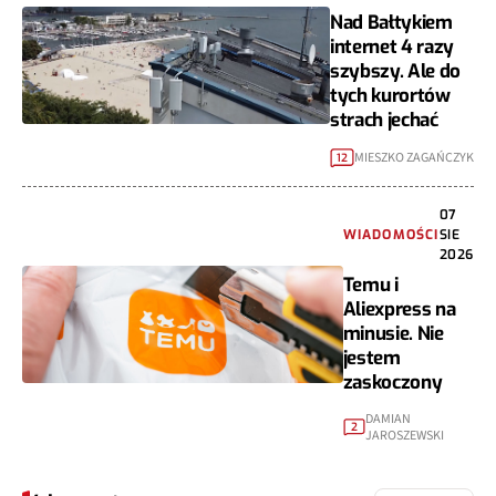
Nad Bałtykiem
internet 4 razy
szybszy. Ale do
tych kurortów
strach jechać
MIESZKO ZAGAŃCZYK
12
07
WIADOMOŚCI
SIE
2026
Temu i
Aliexpress na
minusie. Nie
jestem
zaskoczony
DAMIAN
2
JAROSZEWSKI