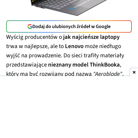
Dodaj do ulubionych źródeł w Google
Wyścig producentów o
jak najcieńsze laptopy
trwa w najlepsze, ale to
Lenovo
może niedługo
wyjść na prowadzenie. Do sieci trafiły materiały
przedstawiające
nieznany model ThinkBooka
,
który ma być rozwijany pod nazwą
"Aeroblade"
.
Jego obudowa wygląda
wręcz absurdalnie
smukło.