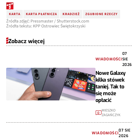
KARTA
KARTA PŁATNICZA
KRADZIEŻ
ZGUBIONE RZECZY
Źródła zdjęć: Pressmaster / Shutterstock.com
Źródła tekstu: KPP Ostrowiec Świętokrzyski
Zobacz więcej
07
WIADOMOŚCI
SIE
2026
Nowe Galaxy
kilka stówek
taniej. Tak to
się może
opłacić
MIESZKO
0
ZAGAŃCZYK
07 SIE
WIADOMOŚCI
2026