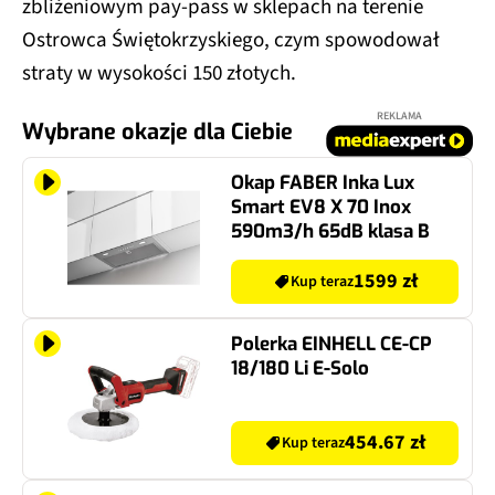
zbliżeniowym pay-pass w sklepach na terenie
Ostrowca Świętokrzyskiego, czym spowodował
straty w wysokości 150 złotych.
REKLAMA
Wybrane okazje dla Ciebie
Okap FABER Inka Lux
Smart EV8 X 70 Inox
590m3/h 65dB klasa B
1599 zł
Kup teraz
Polerka EINHELL CE-CP
18/180 Li E-Solo
454.67 zł
Kup teraz