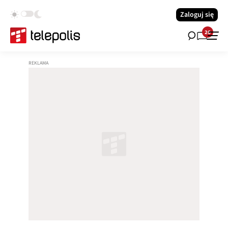
Zaloguj się
26