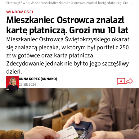
Strona główna
Wiadomości
Mieszkaniec Ostrowca znalazł kartę płatniczą. Grozi mu 10 lat
WIADOMOŚCI
Mieszkaniec Ostrowca znalazł
kartę płatniczą. Grozi mu 10 lat
Mieszkaniec Ostrowca Świętokrzyskiego okazał
się znalazcą plecaka, w którym był portfel z 250
zł w gotówce oraz karta płatnicza.
Zdecydowanie jednak nie był to jego szczęśliwy
dzień.
ANNA KOPEĆ (ANNAKO)
4
23 SIE 2024