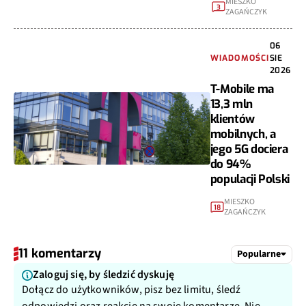
MIESZKO
3
ZAGAŃCZYK
06
WIADOMOŚCI
SIE
2026
T-Mobile ma
13,3 mln
klientów
mobilnych, a
jego 5G dociera
do 94%
populacji Polski
MIESZKO
18
ZAGAŃCZYK
11 komentarzy
Popularne
Zaloguj się, by śledzić dyskuję
Dołącz do użytkowników, pisz bez limitu, śledź