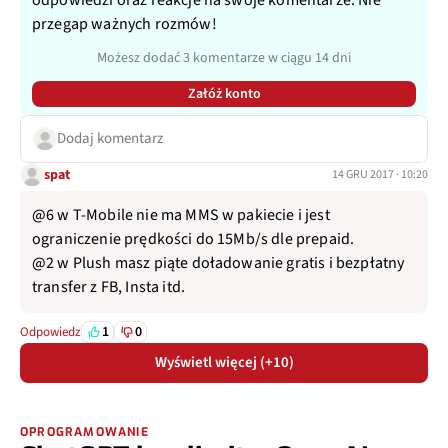
odpowiedzi oraz reakcje na swoje komentarze. Nie
przegap ważnych rozmów!
Możesz dodać 3 komentarze w ciągu 14 dni
Załóż konto
Dodaj komentarz
spat
14 GRU 2017 · 10:20
@6 w T-Mobile nie ma MMS w pakiecie i jest
ograniczenie prędkości do 15Mb/s dle prepaid.
@2 w Plush masz piąte doładowanie gratis i bezpłatny
transfer z FB, Insta itd.
1
0
Odpowiedz
Wyświetl więcej (+10)
OPROGRAMOWANIE