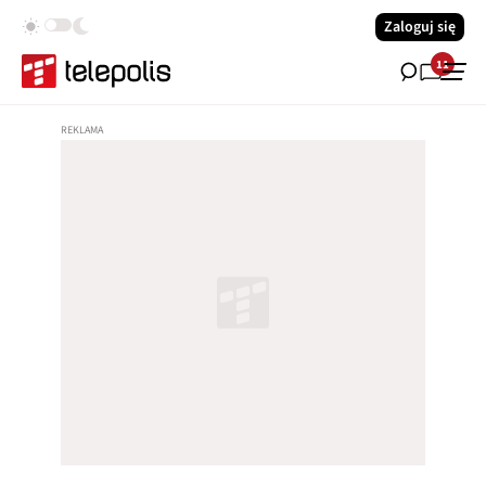
Zaloguj się
11