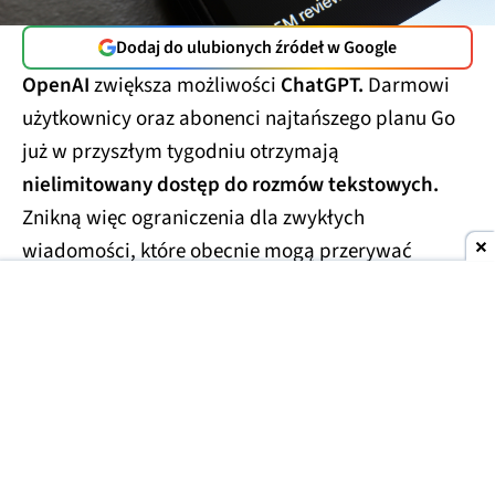
Dodaj do ulubionych źródeł w Google
OpenAI
zwiększa możliwości
ChatGPT.
Darmowi
użytkownicy oraz abonenci najtańszego planu Go
już w przyszłym tygodniu otrzymają
nielimitowany dostęp do rozmów tekstowych.
Znikną więc ograniczenia dla zwykłych
wiadomości, które obecnie mogą przerywać
dłuższe konwersacje.