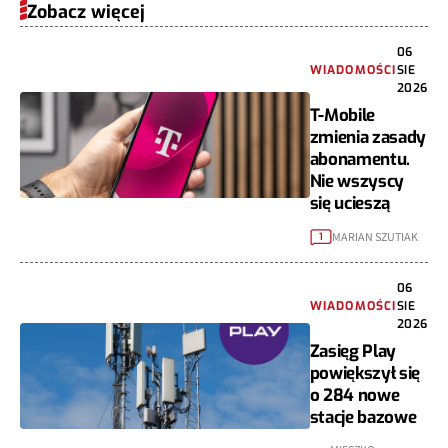
Zobacz więcej
06
WIADOMOŚCI
SIE
2026
T-Mobile
zmienia zasady
abonamentu.
Nie wszyscy
się ucieszą
MARIAN SZUTIAK
1
06
WIADOMOŚCI
SIE
2026
Zasięg Play
powiększył się
o 284 nowe
stacje bazowe