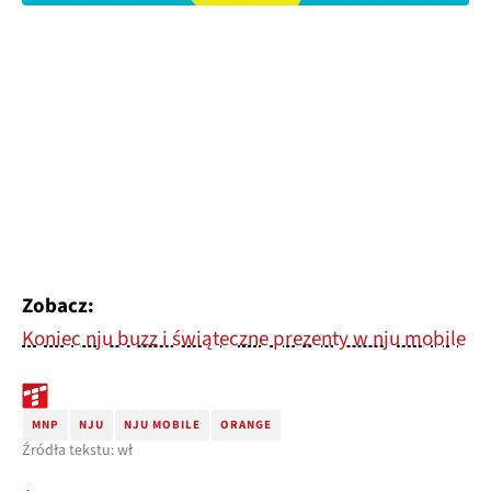
Zobacz:
Koniec nju buzz i świąteczne prezenty w nju mobile
MNP
NJU
NJU MOBILE
ORANGE
Źródła tekstu: wł