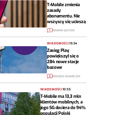
T-Mobile zmienia
zasady
abonamentu. Nie
wszyscy się ucieszą
MARIAN SZUTIAK
1
WIADOMOŚCI
15:54
Zasięg Play
powiększył się o
284 nowe stacje
bazowe
MIESZKO ZAGAŃCZYK
3
WIADOMOŚCI
10:55
T-Mobile ma 13,3 mln
klientów mobilnych, a
jego 5G dociera do 94%
populacji Polski