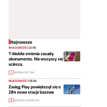
Najnowsze
WIADOMOŚCI
21:15
T-Mobile zmienia zasady
abonamentu. Nie wszyscy się
ucieszą
MARIAN SZUTIAK
1
WIADOMOŚCI
15:54
Zasięg Play powiększył się o
284 nowe stacje bazowe
MIESZKO ZAGAŃCZYK
3