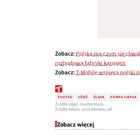
Zobacz:
Polska ma czym się chwa
rozbudowa fabryki karoserii
Zobacz:
T-Mobile wspiera polski p
FUJITSU
ŁÓDŹ
ŚLĄSK
POMPA CIEPŁA
Źródła zdjęć: shutterstock
Źródła tekstu: puls biznesu, wł
Zobacz więcej