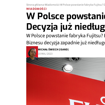
Strona główna
Wiadomości
W Polsce powstanie fabryka Fujitsu? D
WIADOMOŚCI
W Polsce powstanie
Decyzja już niedłu
W Polsce powstanie fabryka Fujitsu?
Biznesu decyzja zapadnie już niedług
MICHAŁ ŚWIECH (ISAND)
10 MAJ 2023