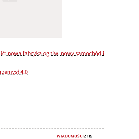
lić: nowa fabryka ogniw, nowy samochód i
rzemysł 4.0
WIADOMOŚCI
21:15