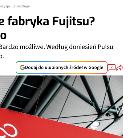
ecyzja już niedługo
 fabryka Fujitsu?
go
 Bardzo możliwe. Według doniesień Pulsu
o.
Dodaj do ulubionych źródeł w Google
2