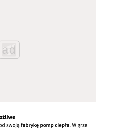
ad
ożliwe
pod swoją
fabrykę pomp ciepła
. W grze