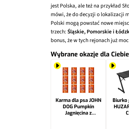
jest Polska, ale też na przykład Sł
mówi, że do decyzji o lokalizacji
Polski mogą powstać nowe miejsc
trzech:
Śląskie, Pomorskie i Łódz
bonus, że w tych rejonach już mocn
Wybrane okazje dla Ciebie
Karma dla psa JOHN
Biurko
DOG Pumpkin
HUZAR
Jagnięcina z
C
królikiem i dynią 12 x
400 g
116.28 zł
279 zł