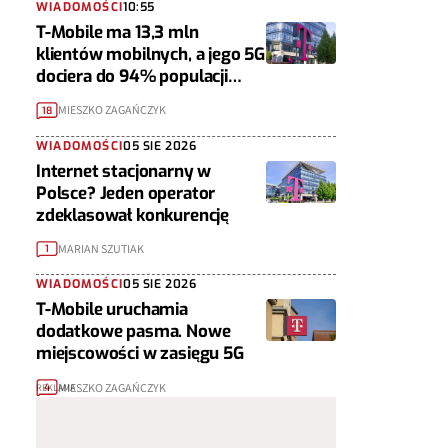
WIADOMOŚCI
10:55
T-Mobile ma 13,3 mln
klientów mobilnych, a jego 5G
dociera do 94% populacji
Polski
MIESZKO ZAGAŃCZYK
18
WIADOMOŚCI
05 SIE 2026
Internet stacjonarny w
Polsce? Jeden operator
zdeklasował konkurencję
MARIAN SZUTIAK
1
WIADOMOŚCI
05 SIE 2026
T-Mobile uruchamia
dodatkowe pasma. Nowe
miejscowości w zasięgu 5G
MIESZKO ZAGAŃCZYK
4