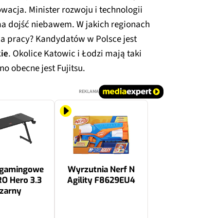
owacja. Minister rozwoju i technologii
 ma dojść niebawem. W jakich regionach
a pracy? Kandydatów w Polsce jest
kie
. Okolice Katowic i Łodzi mają taki
o obecne jest Fujitsu.
REKLAMA
 gamingowe
Wyrzutnia Nerf N
O Hero 3.3
Agility F8629EU4
zarny
39.99 zł