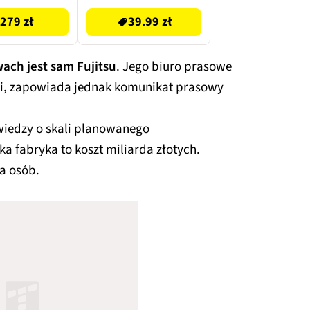
279 zł
39.99 zł
ach jest sam Fujitsu
. Jego biuro prasowe
ji, zapowiada jednak komunikat prasowy
 wiedzy o skali planowanego
ka fabryka to koszt miliarda złotych.
a osób.