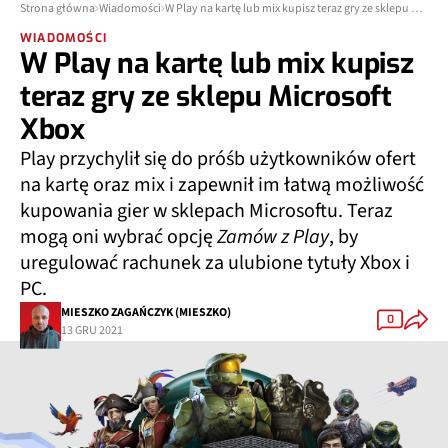
Strona główna
Wiadomości
W Play na kartę lub mix kupisz teraz gry ze sklepu Microsoft Xbox
WIADOMOŚCI
W Play na kartę lub mix kupisz
teraz gry ze sklepu Microsoft
Xbox
Play przychylił się do próśb użytkowników ofert
na kartę oraz mix i zapewnił im łatwą możliwość
kupowania gier w sklepach Microsoftu. Teraz
mogą oni wybrać opcję
Zamów z Play
, by
uregulować rachunek za ulubione tytuły Xbox i
PC.
MIESZKO ZAGAŃCZYK (MIESZKO)
0
13 GRU 2021