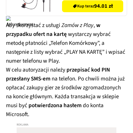
94.01 zł
Kup teraz
Aby skorzystać z usługi
Zamów z Play
,
w
przypadku ofert na kartę
wystarczy wybrać
metodę płatności „Telefon Komórkowy”, a
następnie z listy wybrać „PLAY NA KARTĘ” i wpisać
numer telefonu w Play.
W celu autoryzacji należy
przepisać kod PIN
przesłany SMS-em
na telefon. Po chwili można już
opłacać zakupy gier ze środków zgromadzonych
na koncie głównym. Każda transakcja w sklepie
musi być
potwierdzona hasłem
do konta
Microsoft.