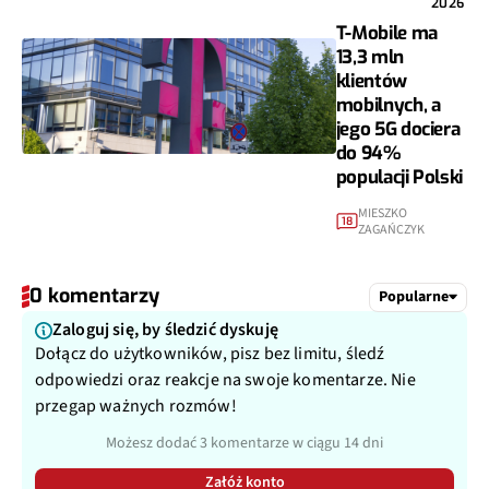
2026
T-Mobile ma
13,3 mln
klientów
mobilnych, a
jego 5G dociera
do 94%
populacji Polski
MIESZKO
18
ZAGAŃCZYK
0 komentarzy
Popularne
Zaloguj się, by śledzić dyskuję
Dołącz do użytkowników, pisz bez limitu, śledź
odpowiedzi oraz reakcje na swoje komentarze. Nie
przegap ważnych rozmów!
Możesz dodać 3 komentarze w ciągu 14 dni
Załóż konto