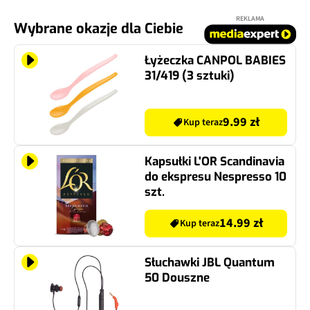
REKLAMA
Wybrane okazje dla Ciebie
Łyżeczka CANPOL BABIES
31/419 (3 sztuki)
9.99 zł
Kup teraz
Kapsułki L'OR Scandinavia
do ekspresu Nespresso 10
szt.
14.99 zł
Kup teraz
Słuchawki JBL Quantum
50 Douszne