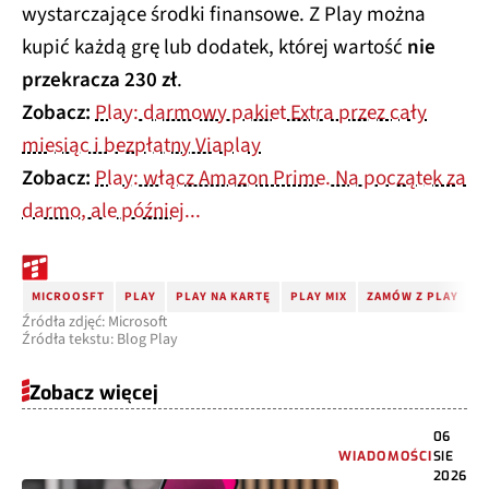
wystarczające środki finansowe. Z Play można
kupić każdą grę lub dodatek, której wartość
nie
przekracza 230 zł
.
Zobacz:
Play: darmowy pakiet Extra przez cały
miesiąc i bezpłatny Viaplay
Zobacz:
Play: włącz Amazon Prime. Na początek za
darmo, ale później...
MICROOSFT
PLAY
PLAY NA KARTĘ
PLAY MIX
ZAMÓW Z PLAY
M
Źródła zdjęć: Microsoft
Źródła tekstu: Blog Play
Zobacz więcej
06
WIADOMOŚCI
SIE
2026