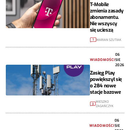
T-Mobile
zmienia zasady
abonamentu.
Nie wszyscy
się ucieszą
MARIAN SZUTIAK
1
06
WIADOMOŚCI
SIE
2026
Zasięg Play
powiększył się
o 284 nowe
stacje bazowe
MIESZKO
3
ZAGAŃCZYK
06
WIADOMOŚCI
SIE