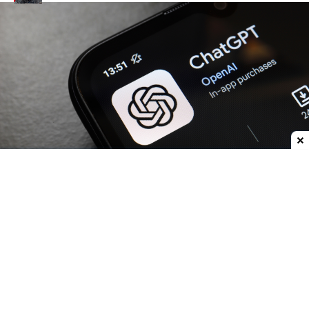
Dodaj do ulubionych źródeł w Google
OpenAI
zwiększa możliwości
ChatGPT.
Darmowi
użytkownicy oraz abonenci najtańszego planu Go
już w przyszłym tygodniu otrzymają
nielimitowany dostęp do rozmów tekstowych.
Znikną więc ograniczenia dla zwykłych