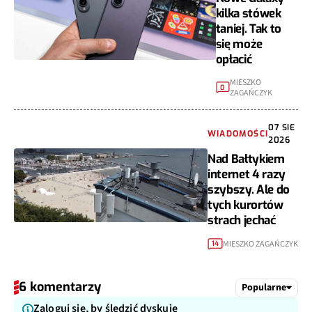
kilka stówek
taniej. Tak to
się może
opłacić
MIESZKO
0
ZAGAŃCZYK
07 SIE
WIADOMOŚCI
2026
Nad Bałtykiem
internet 4 razy
szybszy. Ale do
tych kurortów
strach jechać
MIESZKO ZAGAŃCZYK
14
6 komentarzy
Popularne
Zaloguj się, by śledzić dyskuję