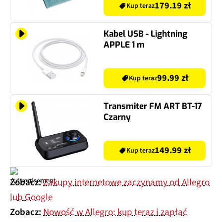
179.19 zł
Kup teraz
Kabel USB - Lightning
APPLE 1 m
99.99 zł
Kup teraz
Transmiter FM ART BT-17
Czarny
149.99 zł
Kup teraz
Zobacz:
Zakupy internetowe zaczynamy od Allegro
lub Google
Zobacz:
Nowość w Allegro: kup teraz i zapłać