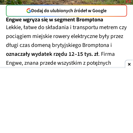
Dodaj do ulubionych źródeł w Google
Engwe wgryza się w segment Bromptona
Lekkie, łatwe do składania i transportu metrem czy
pociągiem miejskie rowery elektryczne były przez
długi czas domeną brytyjskiego Bromptona i
oznaczały wydatek rzędu 12–15 tys. zł
. Firma
Engwe, znana przede wszystkim z potężnych
rowerów klasy enduro (tzw. fat bike'i) i klasycznych
rowerów miejskich, postanowiła w tym sezonie
spróbować swoich sił i w tym segmencie. Engwe
Zip to pierwszy szkrab w rodzinie, który nie tylko
dorównuje brytyjskiej legendzie, ale też deklasuje
ją cenowo.
4649 zł to kwota, za którą Brompton
nie daje nawet wariantu bez elektryki
.