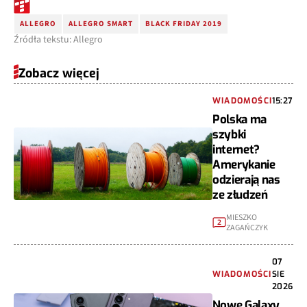
ALLEGRO
ALLEGRO SMART
BLACK FRIDAY 2019
Źródła tekstu: Allegro
Zobacz więcej
WIADOMOŚCI
15:27
Polska ma
szybki
internet?
Amerykanie
odzierają nas
ze złudzeń
MIESZKO
2
ZAGAŃCZYK
07
WIADOMOŚCI
SIE
2026
Nowe Galaxy