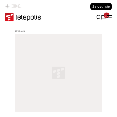
Zaloguj się
28