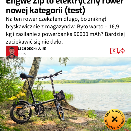
Engwe Zip to elektryczny rower
nowej kategorii (test)
Na ten rower czekałem długo, bo zniknął
błyskawicznie z magazynów. Było warto – 16,9
kg i zasilanie z powerbanka 90000 mAh? Bardziej
zaciekawić się nie dało.
LECH OKOŃ (LUIN)
0
19:15