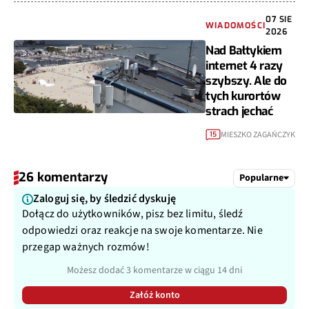
07 SIE
WIADOMOŚCI
2026
Nad Bałtykiem
internet 4 razy
szybszy. Ale do
tych kurortów
strach jechać
MIESZKO ZAGAŃCZYK
15
26 komentarzy
Popularne
Zaloguj się, by śledzić dyskuję
Dołącz do użytkowników, pisz bez limitu, śledź
odpowiedzi oraz reakcje na swoje komentarze. Nie
przegap ważnych rozmów!
Możesz dodać 3 komentarze w ciągu 14 dni
Załóż konto