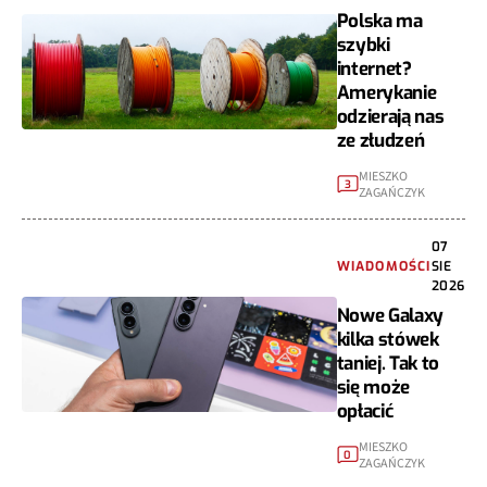
Polska ma
szybki
internet?
Amerykanie
odzierają nas
ze złudzeń
MIESZKO
3
ZAGAŃCZYK
07
WIADOMOŚCI
SIE
2026
Nowe Galaxy
kilka stówek
taniej. Tak to
się może
opłacić
MIESZKO
0
ZAGAŃCZYK