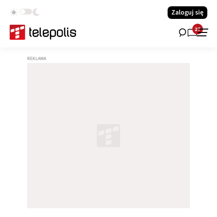
Zaloguj się
27