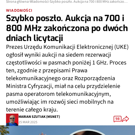
Strona główna
Wiadomości
Szybko poszło. Aukcja na 700 i 800 MHz zakończona po dwóch dniach licytacji
WIADOMOŚCI
Szybko poszło. Aukcja na 700 i
800 MHz zakończona po dwóch
dniach licytacji
Prezes Urzędu Komunikacji Elektronicznej (UKE)
ogłosił wyniki aukcji na siedem rezerwacji
częstotliwości w pasmach poniżej 1 GHz. Proces
ten, zgodnie z przepisami Prawa
telekomunikacyjnego oraz Rozporządzenia
Ministra Cyfryzacji, miał na celu przydzielenie
pasma operatorom telekomunikacyjnym,
umożliwiając im rozwój sieci mobilnych na
terenie całego kraju.
MARIAN SZUTIAK (MSNET)
98
25 MAR 2025