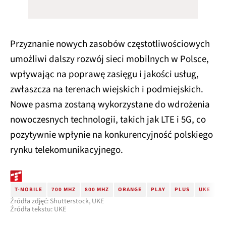
Przyznanie nowych zasobów częstotliwościowych
umożliwi dalszy rozwój sieci mobilnych w Polsce,
wpływając na poprawę zasięgu i jakości usług,
zwłaszcza na terenach wiejskich i podmiejskich.
Nowe pasma zostaną wykorzystane do wdrożenia
nowoczesnych technologii, takich jak LTE i 5G, co
pozytywnie wpłynie na konkurencyjność polskiego
rynku telekomunikacyjnego.
T-MOBILE
700 MHZ
800 MHZ
ORANGE
PLAY
PLUS
UKE
A
Źródła zdjęć: Shutterstock, UKE
Źródła tekstu: UKE