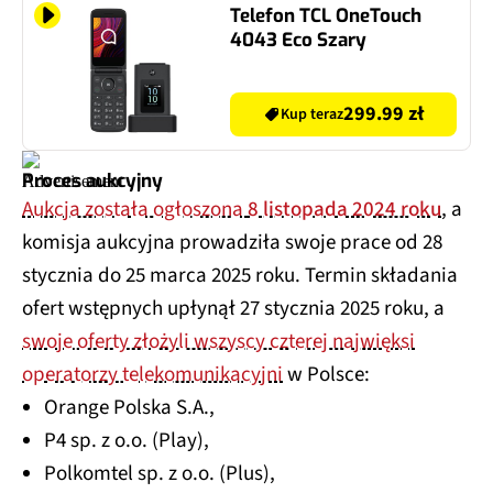
Telefon TCL OneTouch
4043 Eco Szary
299.99 zł
Kup teraz
Proces aukcyjny
Aukcja została ogłoszona
8 listopada 2024 roku
, a
komisja aukcyjna prowadziła swoje prace od 28
stycznia do 25 marca 2025 roku. Termin składania
ofert wstępnych upłynął 27 stycznia 2025 roku, a
swoje oferty złożyli wszyscy czterej najwięksi
operatorzy telekomunikacyjni
w Polsce:
Orange Polska S.A.,
P4 sp. z o.o. (Play),
Polkomtel sp. z o.o. (Plus),