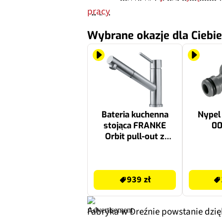
pracy
Wybrane okazje dla Ciebie
Bateria kuchenna
Nype
stojąca FRANKE
00
Orbit pull-out z
wyciąganą wylewką
Stal szlachetna
939 zł
17.6 zł
115.0569.461
939 zł
Fabryka w Dreźnie powstanie dzię