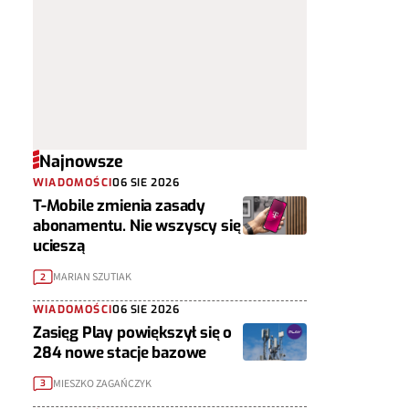
Najnowsze
WIADOMOŚCI
06 SIE 2026
T-Mobile zmienia zasady
abonamentu. Nie wszyscy się
ucieszą
MARIAN SZUTIAK
2
WIADOMOŚCI
06 SIE 2026
Zasięg Play powiększył się o
284 nowe stacje bazowe
MIESZKO ZAGAŃCZYK
3