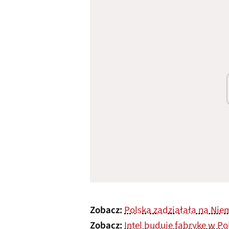
Zobacz:
Polska zadziałała na Niem
Zobacz:
Intel buduje fabrykę w Po