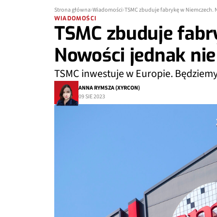
Strona główna
Wiadomości
TSMC zbuduje fabrykę w Niemczech. N
WIADOMOŚCI
TSMC zbuduje fabr
Nowości jednak nie
TSMC inwestuje w Europie. Będziemy 
ANNA RYMSZA (XYRCON)
09 SIE 2023