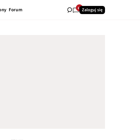
10
ony
Forum
Zaloguj się