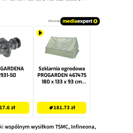
REKLAMA
l GARDENA
Szklarnia ogrodowa
931-50
PROGARDEN 467475
180 x 133 x 93 cm
Zielony
181.73 zł
17.6 zł
181.73 zł
ki
wspólnym wysiłkom TSMC, Infineona,