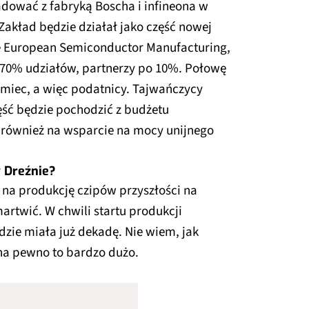
iadować z fabryką Boscha i infineona w
 Zakład będzie działał jako część nowej
e European Semiconductor Manufacturing,
70% udziałów, partnerzy po 10%. Połowę
miec, a więc podatnicy. Tajwańczycy
ęść będzie pochodzić z budżetu
zą również na wsparcie na mocy unijnego
 Dreźnie?
y na produkcję czipów przyszłości na
artwić. W chwili startu produkcji
dzie miała już dekadę. Nie wiem, jak
e na pewno to bardzo dużo.