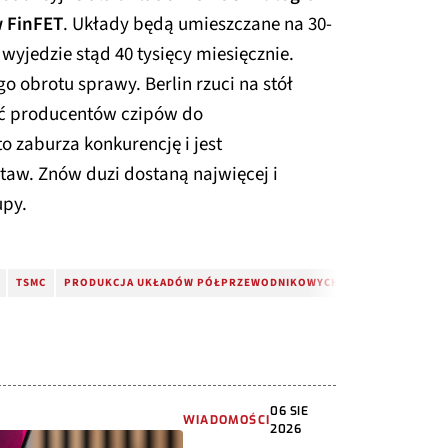
 FinFET
. Układy będą umieszczane na 30-
yjedzie stąd 40 tysięcy miesięcznie.
o obrotu sprawy. Berlin rzuci na stół
ąć producentów czipów do
o zaburza konkurencję i jest
taw. Znów duzi dostaną najwięcej i
upy.
TSMC
PRODUKCJA UKŁADÓW PÓŁPRZEWODNIKOWYCH
FABRYKA CHIP
06 SIE
WIADOMOŚCI
2026