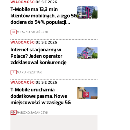
WIADOMOŚCI
06 SIE 2026
T-Mobile ma 13,3 mln
klientów mobilnych, a jego 5G
dociera do 94% populacji
Polski
MIESZKO ZAGAŃCZYK
18
WIADOMOŚCI
05 SIE 2026
Internet stacjonarny w
Polsce? Jeden operator
zdeklasował konkurencję
MARIAN SZUTIAK
1
WIADOMOŚCI
05 SIE 2026
T-Mobile uruchamia
dodatkowe pasma. Nowe
miejscowości w zasięgu 5G
MIESZKO ZAGAŃCZYK
5