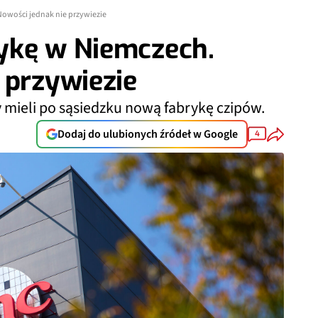
owości jednak nie przywiezie
ykę w Niemczech.
 przywiezie
mieli po sąsiedzku nową fabrykę czipów.
Dodaj do ulubionych źródeł w Google
4