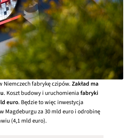
w Niemczech fabrykę czipów.
Zakład ma
ku
. Koszt budowy i uruchomienia
fabryki
ld euro
. Będzie to więc inwestycja
a w Magdeburgu za 30 mld euro i odrobinę
wiu (4,1 mld euro).