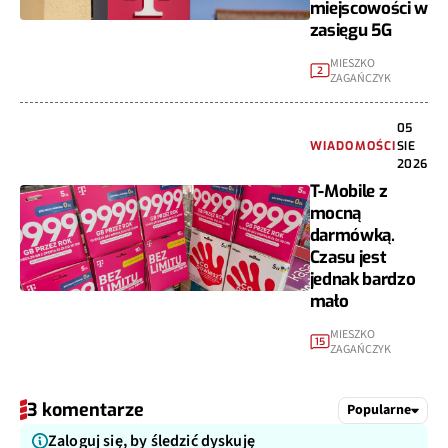
miejscowości w
zasięgu 5G
MIESZKO
2
ZAGAŃCZYK
05
WIADOMOŚCI
SIE
2026
T-Mobile z
mocną
darmówką.
Czasu jest
jednak bardzo
mało
MIESZKO
15
ZAGAŃCZYK
3 komentarze
Popularne
Zaloguj się, by śledzić dyskuję