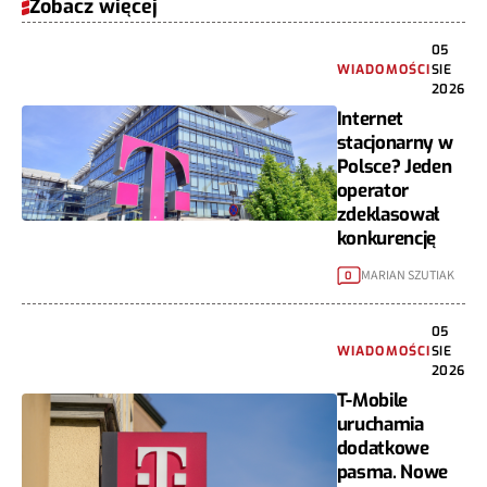
Zobacz więcej
05
WIADOMOŚCI
SIE
2026
Internet
stacjonarny w
Polsce? Jeden
operator
zdeklasował
konkurencję
MARIAN SZUTIAK
0
05
WIADOMOŚCI
SIE
2026
T-Mobile
uruchamia
dodatkowe
pasma. Nowe