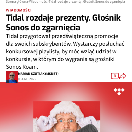
Strona główna
Wiadomości
Tidal rozdaje prezenty. Głośnik Sonos do zgarnięcia
WIADOMOŚCI
Tidal rozdaje prezenty. Głośnik
Sonos do zgarnięcia
Tidal przygotował przedświąteczną promocję
dla swoich subskrybentów. Wystarczy posłuchać
konkursowej playlisty, by móc wziąć udział w
konkursie, w którym do wygrania są głośniki
Sonos Roam.
MARIAN SZUTIAK (MSNET)
3
05 GRU 2022