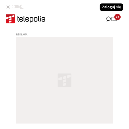
Zaloguj się
23