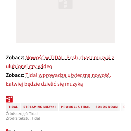
Zobacz:
Nowość w TIDAL. Posłuchasz muzyki z
ulubionej gry wideo
Zobacz:
Tidal wprowadza użyteczną nowość.
Łatwiej będzie dzielić się muzyką
TIDAL
STREAMING MUZYKI
PROMOCJA TIDAL
SONOS ROAM
ŚWIĘ
Źródła zdjęć: Tidal
Źródła tekstu: Tidal