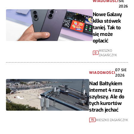
WIADOMOŚCI
SIE
2026
Nowe Galaxy
kilka stówek
taniej. Tak to
się może
opłacić
MIESZKO
0
ZAGAŃCZYK
07 SIE
WIADOMOŚCI
2026
Nad Bałtykiem
internet 4 razy
szybszy. Ale do
tych kurortów
strach jechać
MIESZKO ZAGAŃCZYK
15