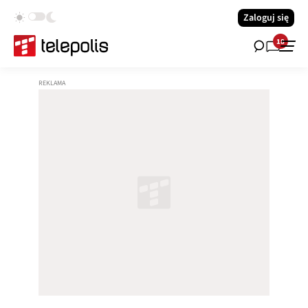
Zaloguj się
18