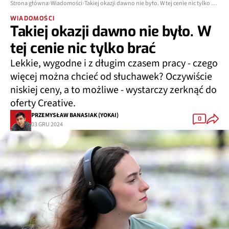
Strona główna
Wiadomości
Takiej okazji dawno nie było. W tej cenie nic tylko brać
WIADOMOŚCI
Takiej okazji dawno nie było. W
tej cenie nic tylko brać
Lekkie, wygodne i z długim czasem pracy - czego
więcej można chcieć od słuchawek? Oczywiście
niskiej ceny, a to możliwe - wystarczy zerknąć do
oferty Creative.
PRZEMYSŁAW BANASIAK (YOKAI)
0
03 GRU 2024