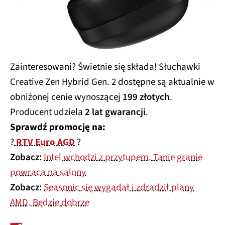
Zainteresowani? Świetnie się składa! Słuchawki
Creative Zen Hybrid Gen. 2 dostępne są aktualnie w
obniżonej cenie wynoszącej
199 złotych
.
Producent udziela
2 lat gwarancji
.
Sprawdź promocję na
:
?
RTV Euro AGD
?
Zobacz:
Intel wchodzi z przytupem. Tanie granie
powraca na salony
Zobacz:
Seasonic się wygadał i zdradził plany
AMD. Będzie dobrze