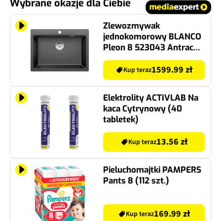
Wybrane okazje dla Ciebie
Zlewozmywak
jednokomorowy BLANCO
Pleon 8 523043 Antracyt
51 x 70
1599.99 zł
Kup teraz
Elektrolity ACTIVLAB Na
kaca Cytrynowy (40
tabletek)
13.56 zł
Kup teraz
Pieluchomajtki PAMPERS
Pants 8 (112 szt.)
169.99 zł
Kup teraz