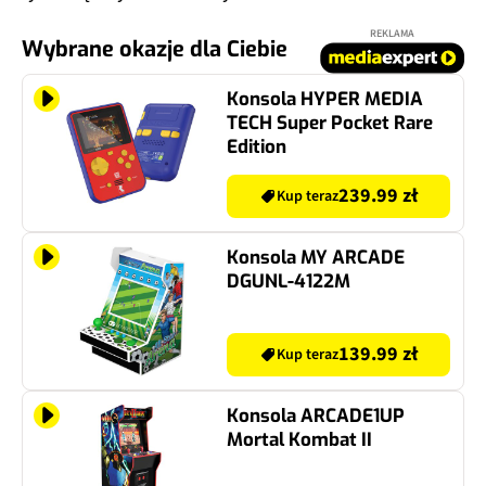
REKLAMA
Wybrane okazje dla Ciebie
Konsola HYPER MEDIA
TECH Super Pocket Rare
Edition
239.99 zł
Kup teraz
Konsola MY ARCADE
DGUNL-4122M
139.99 zł
Kup teraz
Konsola ARCADE1UP
Mortal Kombat II