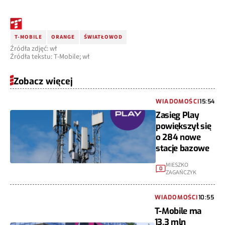
T-MOBILE
ORANGE
ŚWIATŁOWOD
Źródła zdjęć: wł
Źródła tekstu: T-Mobile; wł
Zobacz więcej
WIADOMOŚCI
15:54
Zasięg Play
powiększył się
o 284 nowe
stacje bazowe
MIESZKO
0
ZAGAŃCZYK
WIADOMOŚCI
10:55
T-Mobile ma
13,3 mln