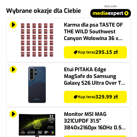
REKLAMA
Wybrane okazje dla Ciebie
Karma dla psa TASTE OF
THE WILD Southwest
Canyon Wołowina 36 x
390 g
295.15 zł
Kup teraz
Etui PITAKA Edge
MagSafe do Samsung
Galaxy S26 Ultra Over The
Horizon
329.99 zł
Kup teraz
Monitor MSI MAG
321CUPDF 31.5"
3840x2160px 160Hz 0.5
ms [GTG] Curved