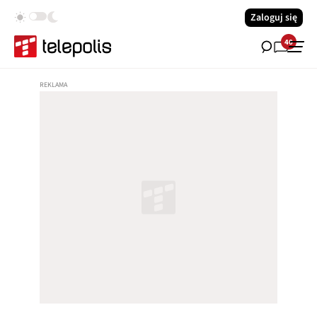
Zaloguj się
40