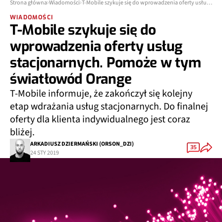
Strona główna
Wiadomości
T-Mobile szykuje się do wprowadzenia oferty usług stacjonarnych. Pomoże w tym światłowód Orange
WIADOMOŚCI
T-Mobile szykuje się do
wprowadzenia oferty usług
stacjonarnych. Pomoże w tym
światłowód Orange
T-Mobile informuje, że zakończył się kolejny
etap wdrażania usług stacjonarnych. Do finalnej
oferty dla klienta indywidualnego jest coraz
bliżej.
ARKADIUSZ DZIERMAŃSKI (ORSON_DZI)
35
24 STY 2019