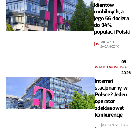
klientów
mobilnych, a
jego 5G dociera
do 94%
populacji Polski
MIESZKO
15
ZAGAŃCZYK
05
WIADOMOŚCI
SIE
2026
Internet
stacjonarny w
Polsce? Jeden
operator
zdeklasował
konkurencję
MARIAN SZUTIAK
1