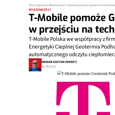
Strona główna
Wiadomości
T-Mobile pomoże Geotermii Podhalańsk
WIADOMOŚCI
T-Mobile pomoże G
w przejściu na tec
T-Mobile Polska we współpracy z fir
Energetyki Cieplnej Geotermia Podh
automatycznego odczytu ciepłomierzy
MARIAN SZUTIAK (MSNET)
06 SIE 2018