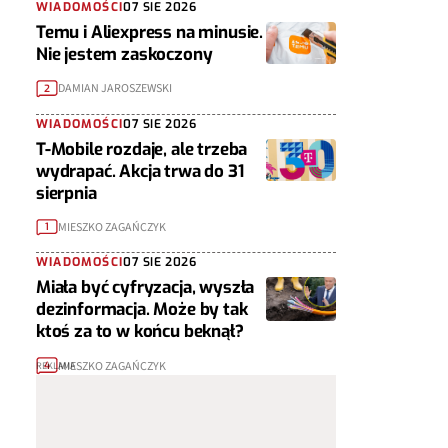
WIADOMOŚCI
07 SIE 2026
Temu i Aliexpress na minusie.
Nie jestem zaskoczony
DAMIAN JAROSZEWSKI
2
WIADOMOŚCI
07 SIE 2026
T-Mobile rozdaje, ale trzeba
wydrapać. Akcja trwa do 31
sierpnia
MIESZKO ZAGAŃCZYK
1
WIADOMOŚCI
07 SIE 2026
Miała być cyfryzacja, wyszła
dezinformacja. Może by tak
ktoś za to w końcu beknął?
MIESZKO ZAGAŃCZYK
4