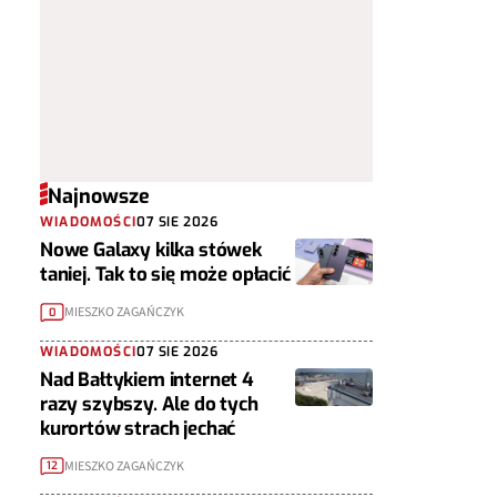
Najnowsze
WIADOMOŚCI
07 SIE 2026
Nowe Galaxy kilka stówek
taniej. Tak to się może opłacić
MIESZKO ZAGAŃCZYK
0
WIADOMOŚCI
07 SIE 2026
Nad Bałtykiem internet 4
razy szybszy. Ale do tych
kurortów strach jechać
MIESZKO ZAGAŃCZYK
12