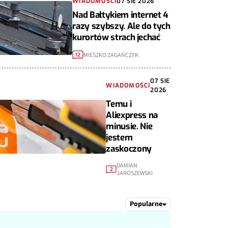
WIADOMOŚCI
07 SIE 2026
Nad Bałtykiem internet 4
razy szybszy. Ale do tych
kurortów strach jechać
MIESZKO ZAGAŃCZYK
12
07 SIE
WIADOMOŚCI
2026
Temu i
Aliexpress na
minusie. Nie
jestem
zaskoczony
DAMIAN
2
JAROSZEWSKI
Popularne