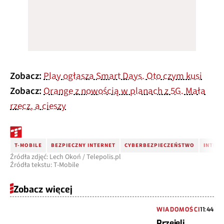
Zobacz:
Play ogłasza Smart Days. Oto czym kusi
Zobacz:
Orange z nowością w planach z 5G. Mała
rzecz, a cieszy
T-MOBILE
BEZPIECZNY INTERNET
CYBERBEZPIECZEŃSTWO
INTER
Źródła zdjęć: Lech Okoń / Telepolis.pl
Źródła tekstu: T-Mobile
Zobacz więcej
WIADOMOŚCI
11:44
Przejęli