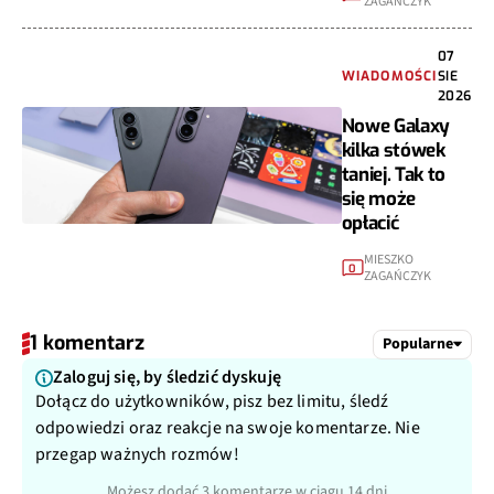
ZAGAŃCZYK
07
WIADOMOŚCI
SIE
2026
Nowe Galaxy
kilka stówek
taniej. Tak to
się może
opłacić
MIESZKO
0
ZAGAŃCZYK
1 komentarz
Popularne
Zaloguj się, by śledzić dyskuję
Dołącz do użytkowników, pisz bez limitu, śledź
odpowiedzi oraz reakcje na swoje komentarze. Nie
przegap ważnych rozmów!
Możesz dodać 3 komentarze w ciągu 14 dni