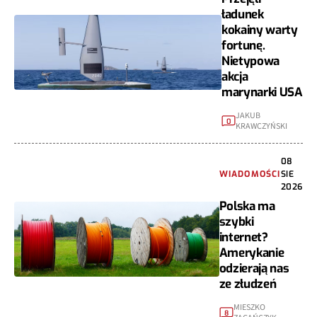
ładunek
kokainy warty
fortunę.
Nietypowa
akcja
marynarki USA
JAKUB
0
KRAWCZYŃSKI
08
WIADOMOŚCI
SIE
2026
Polska ma
szybki
internet?
Amerykanie
odzierają nas
ze złudzeń
MIESZKO
8