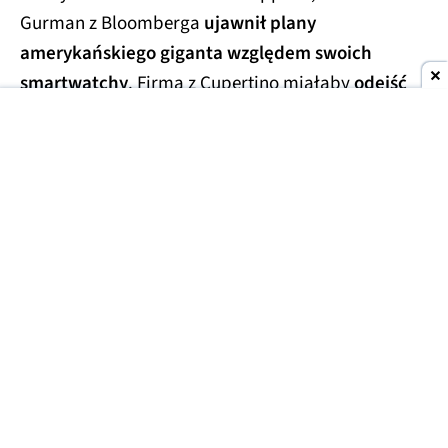
Gurman z Bloomberga
ujawnił plany
amerykańskiego giganta względem swoich
smartwatchy
. Firma z Cupertino miałaby
odejść
od prostokątnego ekranu z zaokrągleniami na
rzecz innego designu
- potencjalnie okrągłej
tarczy zegarka lub innego rozwiązania. W grę
wchodzą także opaski sportowe bez ekranu i
innego rodzaju "fitness trackery".