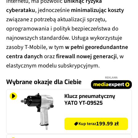
Internetu, ma pozwolić
uniknąć ryzyka
cyberataku
, jednocześnie
minimalizując koszty
związane z potrzebą aktualizacji sprzętu,
oprogramowania i polityk bezpieczeństwa do
najnowszych standardów. Usługa wykorzystuje
zasoby T‑Mobile, w tym
w pełni georedundantne
centra danych
oraz
firewall nowej generacji
, w
elastycznym modelu subskrypcyjnym.
REKLAMA
Wybrane okazje dla Ciebie
Klucz pneumatyczny
YATO YT-09525
199.99 zł
Kup teraz