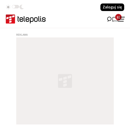
Zaloguj się
22