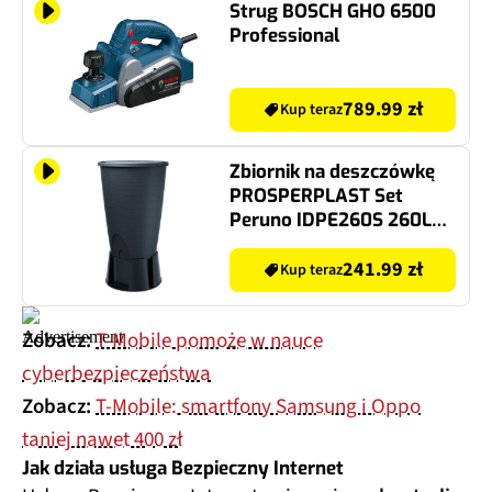
Strug BOSCH GHO 6500
Professional
789.99 zł
Kup teraz
Zbiornik na deszczówkę
PROSPERPLAST Set
Peruno IDPE260S 260L
Antracytowy
241.99 zł
Kup teraz
Zobacz:
T-Mobile pomoże w nauce
cyberbezpieczeństwa
Zobacz:
T-Mobile: smartfony Samsung i Oppo
taniej nawet 400 zł
Jak działa usługa Bezpieczny Internet