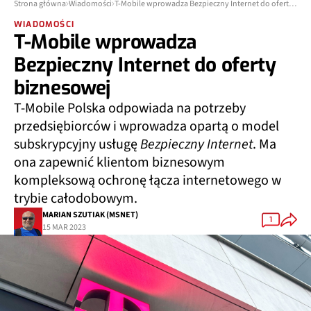
Strona główna
Wiadomości
T-Mobile wprowadza Bezpieczny Internet do oferty biznesowej
WIADOMOŚCI
T-Mobile wprowadza
Bezpieczny Internet do oferty
biznesowej
T-Mobile Polska odpowiada na potrzeby
przedsiębiorców i wprowadza opartą o model
subskrypcyjny usługę
Bezpieczny Internet
. Ma
ona zapewnić klientom biznesowym
kompleksową ochronę łącza internetowego w
trybie całodobowym.
MARIAN SZUTIAK (MSNET)
1
15 MAR 2023