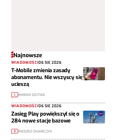
Najnowsze
WIADOMOŚCI
06 SIE 2026
T-Mobile zmienia zasady
abonamentu. Nie wszyscy się
ucieszą
MARIAN SZUTIAK
1
WIADOMOŚCI
06 SIE 2026
Zasięg Play powiększył się o
284 nowe stacje bazowe
MIESZKO ZAGAŃCZYK
3