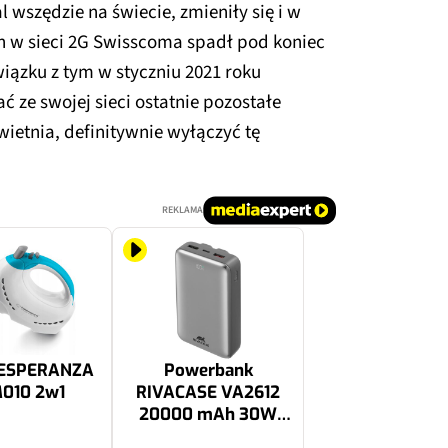
 wszędzie na świecie, zmieniły się i w
ch w sieci 2G Swisscoma spadł pod koniec
wiązku z tym w styczniu 2021 roku
ć ze swojej sieci ostatnie pozostałe
wietnia, definitywnie wyłączyć tę
REKLAMA
 ESPERANZA
Powerbank
010 2w1
RIVACASE VA2612
20000 mAh 30W
Szary