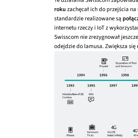
Te działania Swisscom zapowiadał
roku
zachęcał ich do przejścia na
standardzie realizowane są
połąc
internetu rzeczy i IoT z wykorzys
Swisscom nie zrezygnował jeszcze 
odejdzie do lamusa. Zwiększa się 