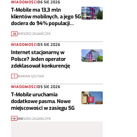
WIADOMOŚCI
06 SIE 2026
T-Mobile ma 13,3 mln
klientów mobilnych, a jego 5G
dociera do 94% populacji
Polski
MIESZKO ZAGAŃCZYK
18
WIADOMOŚCI
05 SIE 2026
Internet stacjonarny w
Polsce? Jeden operator
zdeklasował konkurencję
MARIAN SZUTIAK
1
WIADOMOŚCI
05 SIE 2026
T-Mobile uruchamia
dodatkowe pasma. Nowe
miejscowości w zasięgu 5G
MIESZKO ZAGAŃCZYK
4