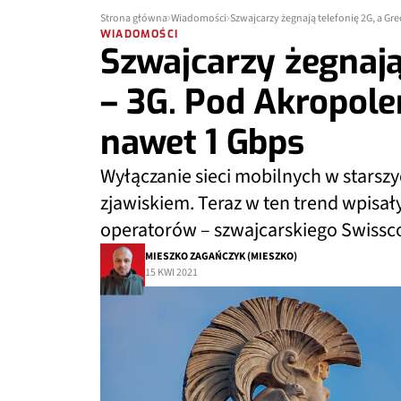
Strona główna
Wiadomości
Szwajcarzy żegnają telefonię 2G, a Gr
WIADOMOŚCI
Szwajcarzy żegnają
– 3G. Pod Akropole
nawet 1 Gbps
Wyłączanie sieci mobilnych w starsz
zjawiskiem. Teraz w ten trend wpisał
operatorów – szwajcarskiego Swissc
MIESZKO ZAGAŃCZYK (MIESZKO)
15 KWI 2021