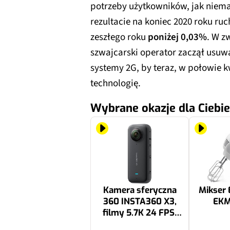
potrzeby użytkowników, jak niemal
rezultacie na koniec 2020 roku ru
zeszłego roku
poniżej 0,03%
. W z
szwajcarski operator zaczął usuwa
systemy 2G, by teraz, w połowie k
technologię.
Wybrane okazje dla Ciebie
Kamera sferyczna
Mikser
360 INSTA360 X3,
EKM
filmy 5.7K 24 FPS,
Wi-Fi, Bluetooth