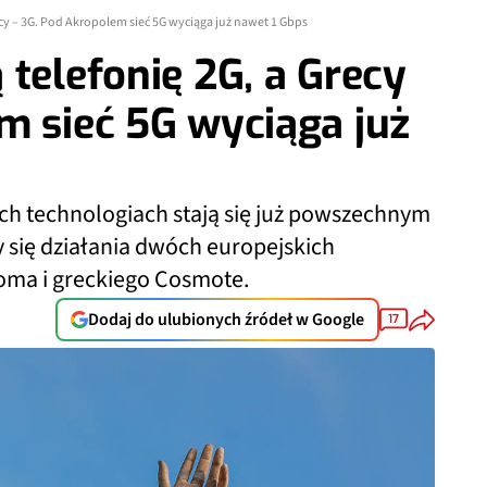
ecy – 3G. Pod Akropolem sieć 5G wyciąga już nawet 1 Gbps
 telefonię 2G, a Grecy
m sieć 5G wyciąga już
ych technologiach stają się już powszechnym
y się działania dwóch europejskich
oma i greckiego Cosmote.
Dodaj do ulubionych źródeł w Google
17