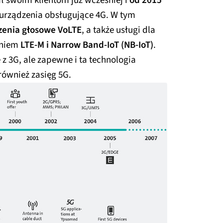
 swoim klientom już wcześniej i
od 2015
 urządzenia obsługujące 4G. W tym
zenia głosowe VoLTE
, a także usługi dla
taniem
LTE-M i Narrow Band-IoT (NB-IoT)
.
z 3G, ale zapewne i ta technologia
również zasięg 5G.