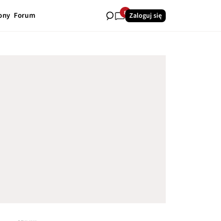
8
ony
Forum
Zaloguj się