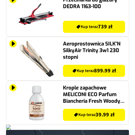
DEDRA 1163-100
739 zł
Kup teraz
Aeroprostownica SILK'N
SilkyAir Trinity 3w1 230
stopni
899.99 zł
Kup teraz
Krople zapachowe
MELICONI ECO Parfum
Biancheria Fresh Woody
250 ml
39.99 zł
Kup teraz