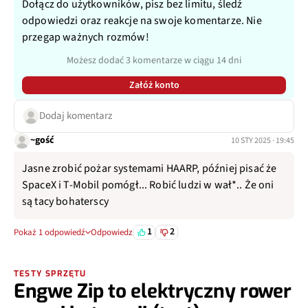
Dołącz do użytkowników, pisz bez limitu, śledź
odpowiedzi oraz reakcje na swoje komentarze. Nie
przegap ważnych rozmów!
Możesz dodać 3 komentarze w ciągu 14 dni
Załóż konto
Dodaj komentarz
~gość
10 STY 2025 · 19:45
Jasne zrobić pożar systemami HAARP, później pisać że
SpaceX i T-Mobil pomógł... Robić ludzi w wał*.. Że oni
są tacy bohaterscy
1
2
Pokaż 1 odpowiedź
Odpowiedz
TESTY SPRZĘTU
Engwe Zip to elektryczny rower