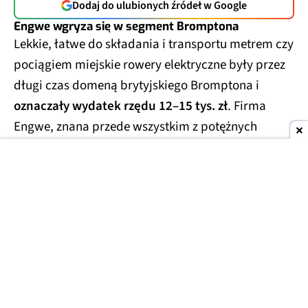
Dodaj do ulubionych źródeł w Google
Engwe wgryza się w segment Bromptona
Lekkie, łatwe do składania i transportu metrem czy
pociągiem miejskie rowery elektryczne były przez
długi czas domeną brytyjskiego Bromptona i
oznaczały wydatek rzędu 12–15 tys. zł
. Firma
Engwe, znana przede wszystkim z potężnych
rowerów klasy enduro (tzw. fat bike'i) i klasycznych
rowerów miejskich, postanowiła w tym sezonie
spróbować swoich sił i w tym segmencie. Engwe
Zip to pierwszy szkrab w rodzinie, który nie tylko
dorównuje brytyjskiej legendzie, ale też deklasuje
ją cenowo.
4649 zł to kwota, za którą Brompton
nie daje nawet wariantu bez elektryki
.
Tymczasem u Engwe to kompletny rower