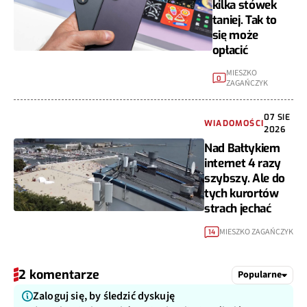
kilka stówek
taniej. Tak to
się może
opłacić
MIESZKO
0
ZAGAŃCZYK
07 SIE
WIADOMOŚCI
2026
Nad Bałtykiem
internet 4 razy
szybszy. Ale do
tych kurortów
strach jechać
MIESZKO ZAGAŃCZYK
14
2 komentarze
Popularne
Zaloguj się, by śledzić dyskuję