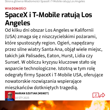
Strona główna
Wiadomości
SpaceX i T-Mobile ratują Los Angeles
WIADOMOŚCI
SpaceX i T-Mobile ratują Los
Angeles
Od kilku dni obszar Los Angeles w Kalifornii
(USA) zmaga się z niszczycielskimi pożarami,
które spustoszyły region. Ogień, napędzany
przez silne wiatry Santa Ana, objął wiele miejsc,
takich jak Palisades, Eaton, Hurst, Lidia czy
Sunset. W obliczu kryzysu kluczowe stało się
wsparcie technologiczne. Istotną w tym rolę
odegrały firmy SpaceX i T-Mobile USA, oferujące
nowatorskie rozwiązania wspierające
mieszkańców dotkniętych tragedią.
MARIAN SZUTIAK (MSNET)
2
10 STY 2025