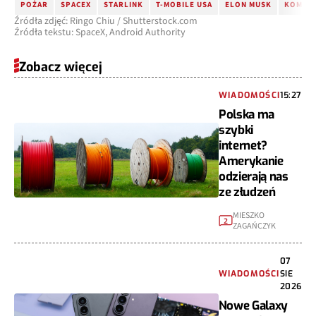
POŻAR
SPACEX
STARLINK
T-MOBILE USA
ELON MUSK
KOMUNI
Źródła zdjęć: Ringo Chiu / Shutterstock.com
Źródła tekstu: SpaceX, Android Authority
Zobacz więcej
WIADOMOŚCI
15:27
Polska ma
szybki
internet?
Amerykanie
odzierają nas
ze złudzeń
MIESZKO
2
ZAGAŃCZYK
07
WIADOMOŚCI
SIE
2026
Nowe Galaxy