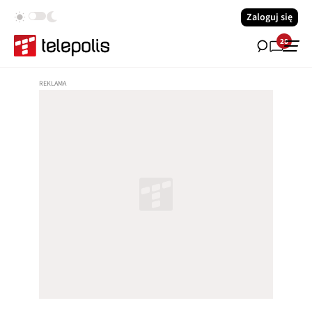
Zaloguj się
28