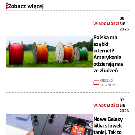
Zobacz więcej
08
WIADOMOŚCI
SIE
2026
Polska ma
szybki
internet?
Amerykanie
odzierają nas
ze złudzeń
MIESZKO
3
ZAGAŃCZYK
07
WIADOMOŚCI
SIE
2026
Nowe Galaxy
kilka stówek
taniej. Tak to