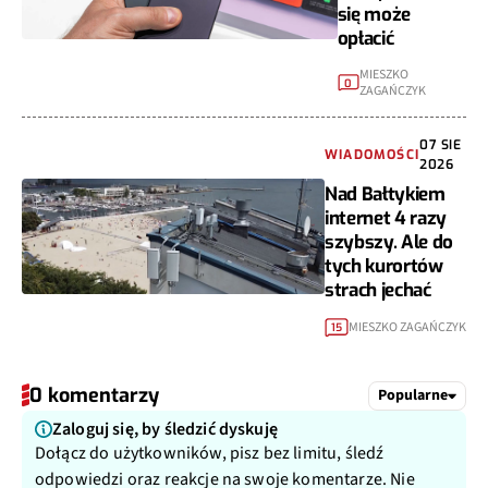
się może
opłacić
MIESZKO
0
ZAGAŃCZYK
07 SIE
WIADOMOŚCI
2026
Nad Bałtykiem
internet 4 razy
szybszy. Ale do
tych kurortów
strach jechać
MIESZKO ZAGAŃCZYK
15
0 komentarzy
Popularne
Zaloguj się, by śledzić dyskuję
Dołącz do użytkowników, pisz bez limitu, śledź
odpowiedzi oraz reakcje na swoje komentarze. Nie