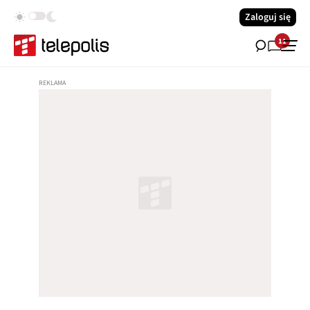
Zaloguj się
11