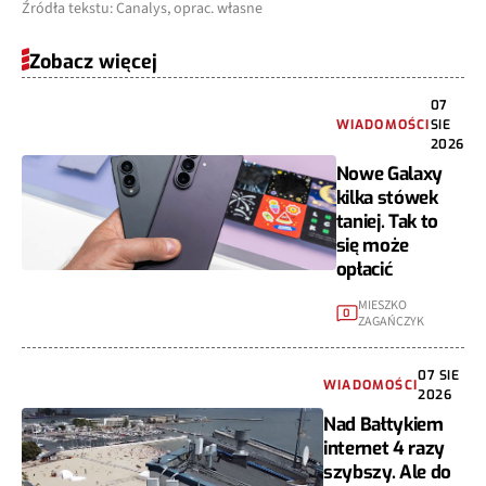
Źródła tekstu: Canalys, oprac. własne
Zobacz więcej
07
WIADOMOŚCI
SIE
2026
Nowe Galaxy
kilka stówek
taniej. Tak to
się może
opłacić
MIESZKO
0
ZAGAŃCZYK
07 SIE
WIADOMOŚCI
2026
Nad Bałtykiem
internet 4 razy
szybszy. Ale do