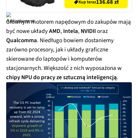
136.68 zł
Kup teraz
Głównym motorem napędowym do zakupów mają
być nowe układy
AMD
,
Intela
,
NVIDII
oraz
Qualcomma
. Niedługo bowiem dostaniemy
zarówno procesory, jak i układy graficzne
skierowane do laptopów i komputerów
stacjonarnych. Większość z nich wyposażona w
chipy NPU do pracy ze sztuczną inteligencją
.