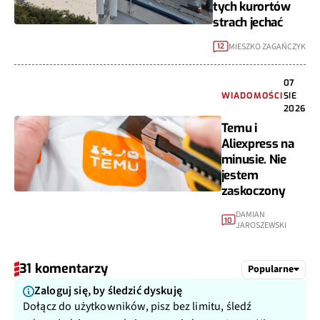
tych kurortów
strach jechać
MIESZKO ZAGAŃCZYK
12
07
WIADOMOŚCI
SIE
2026
Temu i
Aliexpress na
minusie. Nie
jestem
zaskoczony
DAMIAN
10
JAROSZEWSKI
31 komentarzy
Popularne
Zaloguj się, by śledzić dyskuję
Dołącz do użytkowników, pisz bez limitu, śledź