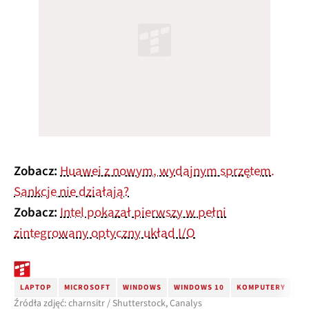
Zobacz:
Huawei z nowym, wydajnym sprzętem.
Sankcje nie działają?
Zobacz:
Intel pokazał pierwszy w pełni
zintegrowany optyczny układ I/O
LAPTOP
MICROSOFT
WINDOWS
WINDOWS 10
KOMPUTERY
SP
Źródła zdjęć: charnsitr / Shutterstock, Canalys