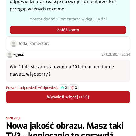
odpowiedzi oraz reakcje na swoje komentarze. Nie
przegap ważnych rozmów!
Możesz dodać 3 komentarze w ciągu 14 dni
Załóż konto
Dodaj komentarz
~gość
27 CZE 2024 · 20:24
Win 11 da się zainstalować na 20 letnim pentiumie
nawet.. więc sorry ?
2
3
Pokaż 1 odpowiedź
Odpowiedz
Wyświetl więcej (+10)
SPRZĘT
Nowa jakość obrazu. Masz taki
TV? - koniecznie to sprawdź