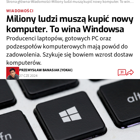
Strona główna
Wiadomości
Miliony ludzi muszą kupić nowy komputer. To wina Windowsa
WIADOMOŚCI
Miliony ludzi muszą kupić nowy
komputer. To wina Windowsa
Producenci laptopów, gotowych PC oraz
podzespołów komputerowych mają powód do
zadowolenia. Szykuje się bowiem wzrost dostaw
komputerów.
PRZEMYSŁAW BANASIAK (YOKAI)
31
27 CZE 2024