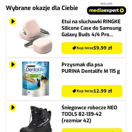
REKLAMA
Wybrane okazje dla Ciebie
Etui na słuchawki RINGKE
Silicone Case do Samsung
Galaxy Buds 4/4 Pro
Jasnoróżowy
59.99 zł
Kup teraz
Przysmak dla psa
PURINA Dentalife M 115 g
12.99 zł
Kup teraz
Śniegowce robocze NEO
TOOLS 82-139-42
(rozmiar 42)