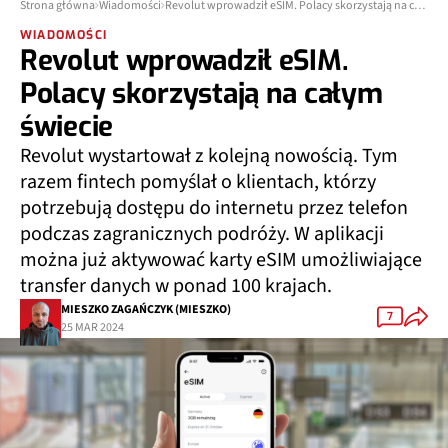
Strona główna
Wiadomości
Revolut wprowadził eSIM. Polacy skorzystają na całym świecie
WIADOMOŚCI
Revolut wprowadził eSIM.
Polacy skorzystają na całym
świecie
Revolut wystartował z kolejną nowością. Tym
razem fintech pomyślał o klientach, którzy
potrzebują dostępu do internetu przez telefon
podczas zagranicznych podróży. W aplikacji
można już aktywować karty eSIM umożliwiające
transfer danych w ponad 100 krajach.
MIESZKO ZAGAŃCZYK (MIESZKO)
7
25 MAR 2024