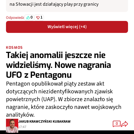
na Słowacji jest działający play przy granicy
0
1
Odpowiedz
Wyświetl więcej (+4)
KOSMOS
Takiej anomalii jeszcze nie
widzieliśmy. Nowe nagrania
UFO z Pentagonu
Pentagon opublikował piąty zestaw akt
dotyczących niezidentyfikowanych zjawisk
powietrznych (UAP). W zbiorze znalazło się
nagranie, które zaskoczyło nawet wojskowych
analityków.
JAKUB KRAWCZYŃSKI KUBAKRAW
0
17:47