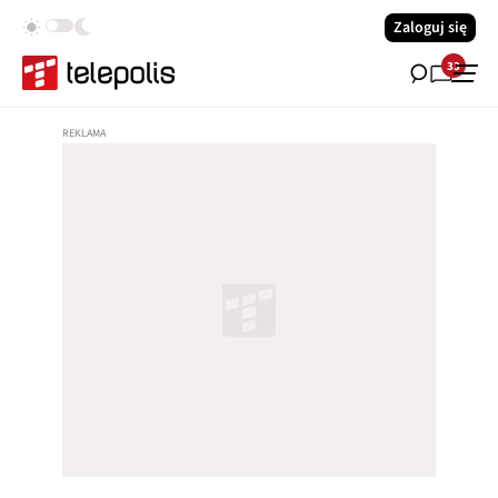
Zaloguj się
33