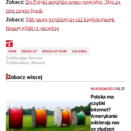
Zobacz:
Do Polski wjeżdża nowy operator. Stoi za
nim znany bank
Zobacz:
SIM swap groźniejszy niż kiedykolwiek.
Nawet eSIM ci ukradną
ESIM
REVOLUT
REVOLUT ESIM
1GLOBAL
Źródła zdjęć: Revolut
Źródła tekstu: Revolut
Zobacz więcej
WIADOMOŚCI
15:27
Polska ma
szybki
internet?
Amerykanie
odzierają nas
ze złudzeń