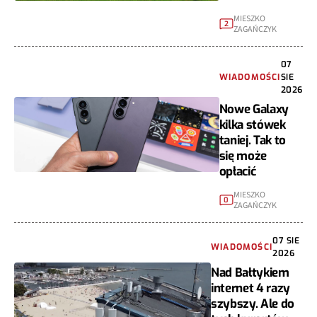
MIESZKO
2
ZAGAŃCZYK
07
WIADOMOŚCI
SIE
2026
Nowe Galaxy
kilka stówek
taniej. Tak to
się może
opłacić
MIESZKO
0
ZAGAŃCZYK
07 SIE
WIADOMOŚCI
2026
Nad Bałtykiem
internet 4 razy
szybszy. Ale do