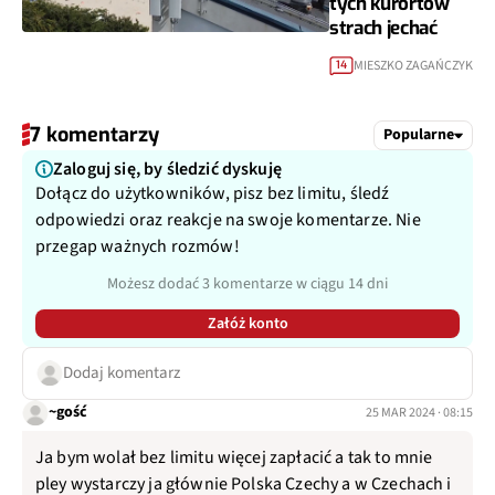
tych kurortów
strach jechać
MIESZKO ZAGAŃCZYK
14
7 komentarzy
Popularne
Zaloguj się, by śledzić dyskuję
Dołącz do użytkowników, pisz bez limitu, śledź
odpowiedzi oraz reakcje na swoje komentarze. Nie
przegap ważnych rozmów!
Możesz dodać 3 komentarze w ciągu 14 dni
Załóż konto
Dodaj komentarz
~gość
25 MAR 2024 · 08:15
Ja bym wolał bez limitu więcej zapłacić a tak to mnie
pley wystarczy ja głównie Polska Czechy a w Czechach i