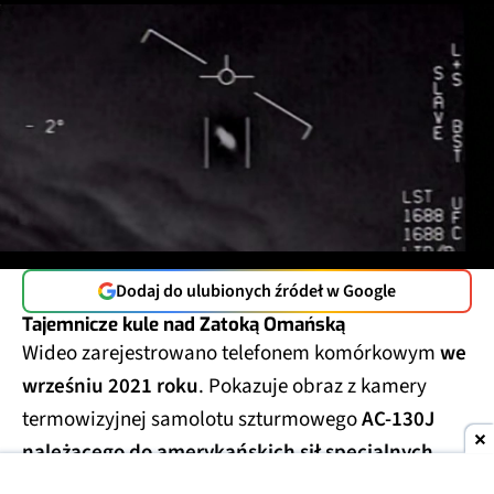
Dodaj do ulubionych źródeł w Google
Tajemnicze kule nad Zatoką Omańską
Wideo zarejestrowano telefonem komórkowym
we
wrześniu 2021 roku
. Pokazuje obraz z kamery
termowizyjnej samolotu szturmowego
AC-130J
należącego do amerykańskich sił specjalnych
,
który leciał wtedy
nad Zatoką Omańską
podczas