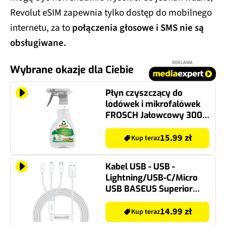
Revolut eSIM zapewnia tylko dostęp do mobilnego
internetu, za to
połączenia głosowe i SMS nie są
obsługiwane.
REKLAMA
Wybrane okazje dla Ciebie
Płyn czyszczący do
lodówek i mikrofalówek
FROSCH Jałowcowy 300
ml
15.99 zł
Kup teraz
Kabel USB - USB -
Lightning/USB-C/Micro
USB BASEUS Superior
Series CAMLTYS-02 1.5 m
Biały
14.99 zł
Kup teraz