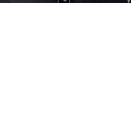
Dodaj do ulubionych źródeł w Google
Tajemnicze kule nad Zatoką Omańską
Wideo zarejestrowano telefonem komórkowym
we
wrześniu 2021 roku
. Pokazuje obraz z kamery
termowizyjnej samolotu szturmowego
AC-130J
należącego do amerykańskich sił specjalnych
,
który leciał wtedy
nad Zatoką Omańską
podczas
ćwiczeń wojskowych.