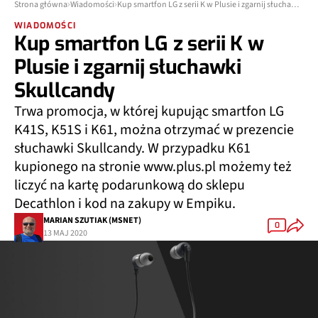
Strona główna
Wiadomości
Kup smartfon LG z serii K w Plusie i zgarnij słuchawki Skullcandy
WIADOMOŚCI
Kup smartfon LG z serii K w
Plusie i zgarnij słuchawki
Skullcandy
Trwa promocja, w której kupując smartfon LG
K41S, K51S i K61, można otrzymać w prezencie
słuchawki Skullcandy. W przypadku K61
kupionego na stronie www.plus.pl możemy też
liczyć na kartę podarunkową do sklepu
Decathlon i kod na zakupy w Empiku.
MARIAN SZUTIAK (MSNET)
0
13 MAJ 2020