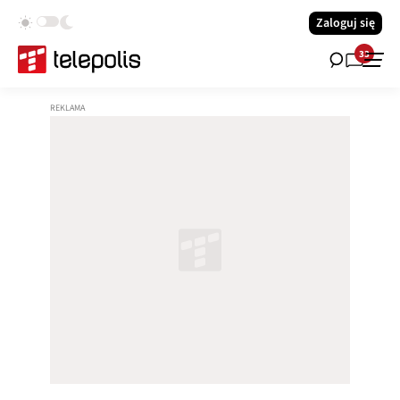
Zaloguj się
33