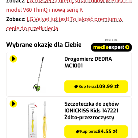
Zobacz:
LG rozszerza ofertę smartfonów w Polsce o
model V60 ThinQ i nową serię K
Zobacz:
LG Velvet już jest! To jakość premium w
cenie do przełknięcia
REKLAMA
Wybrane okazje dla Ciebie
Drogomierz DEDRA
MC1001
109.99 zł
Kup teraz
Szczoteczka do zębów
IONICKISS Kids 147221
Żółto-przezroczysty
84.55 zł
Kup teraz