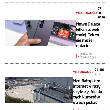
07
WIADOMOŚCI
SIE
2026
Nowe Galaxy
kilka stówek
taniej. Tak to
się może
opłacić
MIESZKO
0
ZAGAŃCZYK
07 SIE
WIADOMOŚCI
2026
Nad Bałtykiem
internet 4 razy
szybszy. Ale do
tych kurortów
strach jechać