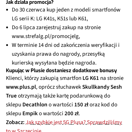
Jak działa promocja?
Do 30 czerwca kup jeden z modeli smartfonów
LG serii K: LG K41s, K51s lub K61,
Do 6 lipca zarejestruj zakup na stronie
www.strefalg.pl/promocjelg,
W terminie 14 dni od zakończenia weryfikacji i
uzyskania prawa do nagrody, przesyłką
kurierską wysyłana będzie nagroda.
Kupując w Plusie dostaniesz dodatkowe bonusy
Klienci, którzy zakupią smartfon
LG K61
na stronie
www.plus.pl
, oprócz słuchawek
Skullkandy Sesh
True
otrzymają także kartę podarunkową do
sklepu
Decathlon
o wartości
150 zł
oraz kod do
sklepu
Empik
o wartości
200 zł
.
Zobacz:
Jak szybkie jest 5G Plusa? Sprawdziliśmy
to w Szczecinie