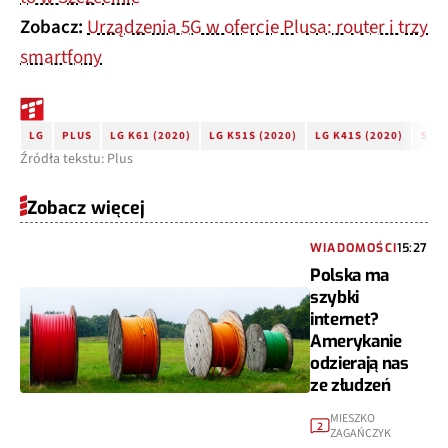
Zobacz:
Urządzenia 5G w ofercie Plusa: router i trzy
smartfony
LG
PLUS
LG K61 (2020)
LG K51S (2020)
LG K41S (2020)
SŁU
Źródła tekstu: Plus
Zobacz więcej
WIADOMOŚCI
15:27
Polska ma
szybki
internet?
Amerykanie
odzierają nas
ze złudzeń
MIESZKO
2
ZAGAŃCZYK