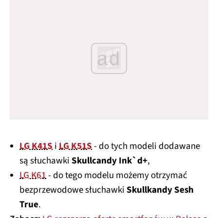
ad
LG K41S
i
LG K51S
- do tych modeli dodawane
są słuchawki
Skullcandy Ink`d+
,
LG K61
- do tego modelu możemy otrzymać
bezprzewodowe słuchawki
Skullkandy Sesh
True
.