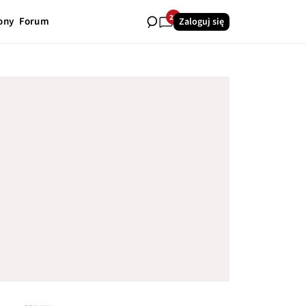
22
ony
Forum
Zaloguj się