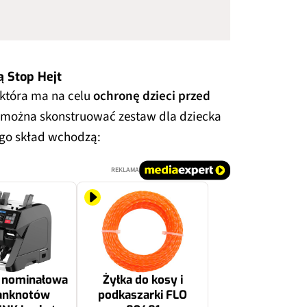
 Stop Hejt
która ma na celu
ochronę dzieci przed
 można skonstruować zestaw dla dziecka
ego skład wchodzą:
REKLAMA
a nominałowa
Żyłka do kosy i
anknotów
podkaszarki FLO