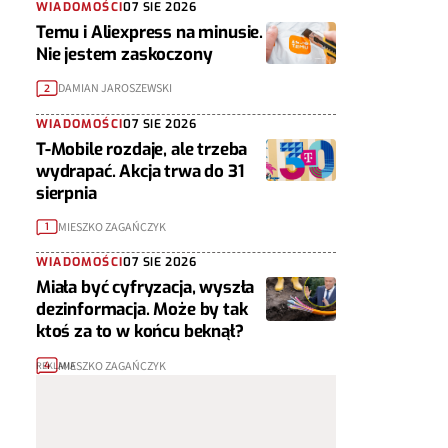
WIADOMOŚCI
07 SIE 2026
Temu i Aliexpress na minusie.
Nie jestem zaskoczony
DAMIAN JAROSZEWSKI
2
WIADOMOŚCI
07 SIE 2026
T-Mobile rozdaje, ale trzeba
wydrapać. Akcja trwa do 31
sierpnia
MIESZKO ZAGAŃCZYK
1
WIADOMOŚCI
07 SIE 2026
Miała być cyfryzacja, wyszła
dezinformacja. Może by tak
ktoś za to w końcu beknął?
MIESZKO ZAGAŃCZYK
4