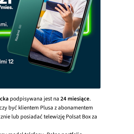
ecka
podpisywana jest na
24 miesiące
.
rczy być klientem Plusa z abonamentem
ie lub posiadać telewizję Polsat Box za