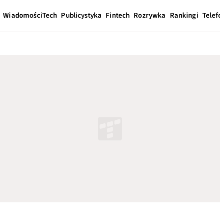
Wiadomości
Tech
Publicystyka
Fintech
Rozrywka
Rankingi
Telef