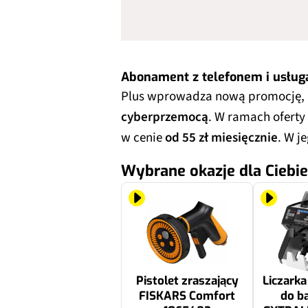
Abonament z telefonem i usługą
Plus wprowadza nową promocję, 
cyberprzemocą
. W ramach oferty
w cenie
od 55 zł miesięcznie
. W j
Wybrane okazje dla Ciebie
Pistolet zraszający
Liczark
FISKARS Comfort
do b