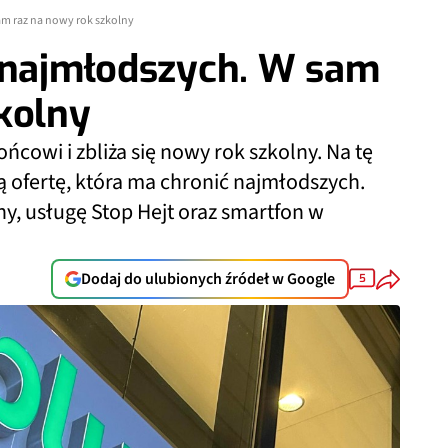
am raz na nowy rok szkolny
a najmłodszych. W sam
kolny
ńcowi i zbliża się nowy rok szkolny. Na tę
 ofertę, która ma chronić najmłodszych.
, usługę Stop Hejt oraz smartfon w
Dodaj do ulubionych źródeł w Google
5