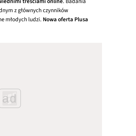
wiednimi treściami online
. Badania
jednym z głównych czynników
ne młodych ludzi.
Nowa oferta Plusa
ad