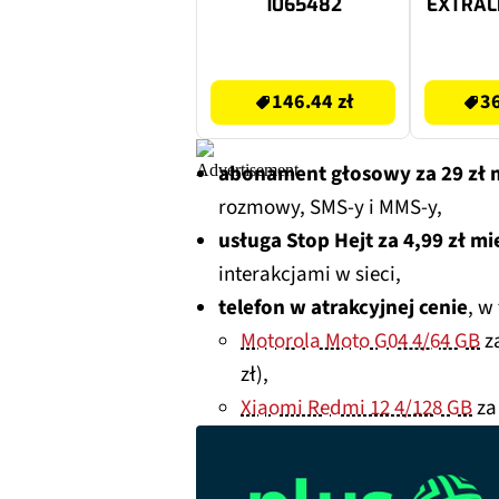
1065482
EXTRALI
X
146.44 zł
3699.99 zł
146.44 zł
36
abonament głosowy za 29 zł m
rozmowy, SMS-y i MMS-y,
usługa Stop Hejt za 4,99 zł mi
interakcjami w sieci,
telefon w atrakcyjnej cenie
, w
Motorola Moto G04 4/64 GB
za
zł),
Xiaomi Redmi 12 4/128 GB
za 