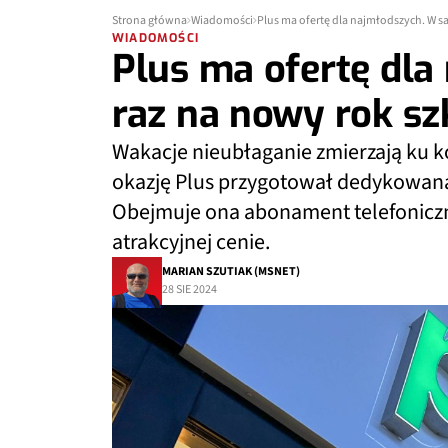
Strona główna
Wiadomości
Plus ma ofertę dla najmłodszych. W s
WIADOMOŚCI
Plus ma ofertę dl
raz na nowy rok sz
Wakacje nieubłaganie zmierzają ku ko
okazję Plus przygotował dedykowaną
Obejmuje ona abonament telefoniczny
atrakcyjnej cenie.
MARIAN SZUTIAK (MSNET)
28 SIE 2024