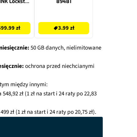
NK Lockstar
89481
-1000
3.99 zł
99.99 zł
3.99 zł
iesięcznie:
50 GB danych, nielimitowane
esięcznie:
ochrona przed niechcianymi
 tym między innymi:
 548,92 zł (1 zł na start i 24 raty po 22,83
499 zł (1 zł na start i 24 raty po 20,75 zł).