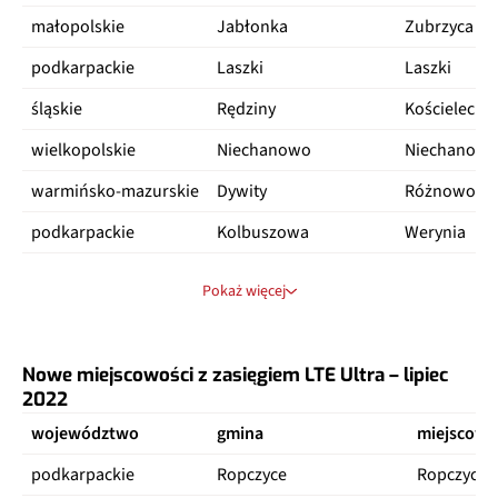
małopolskie
Jabłonka
Zubrzyca Do
podkarpackie
Laszki
Laszki
śląskie
Rędziny
Kościelec
wielkopolskie
Niechanowo
Niechanow
warmińsko-mazurskie
Dywity
Różnowo
podkarpackie
Kolbuszowa
Werynia
małopolskie
Dębno
Łysa góra
Pokaż więcej
śląskie
Czerwionka-Leszczyny
Palowice
małopolskie
Osiek
Głębowice
Nowe miejscowości z zasięgiem LTE Ultra – lipiec
podkarpackie
Zaleszany
Kępie Zales
2022
województwo
gmina
miejscowo
podkarpackie
Mielec
Trześń
podkarpackie
Ropczyce
Ropczyce
małopolskie
Tarnów
Jodłówka-W