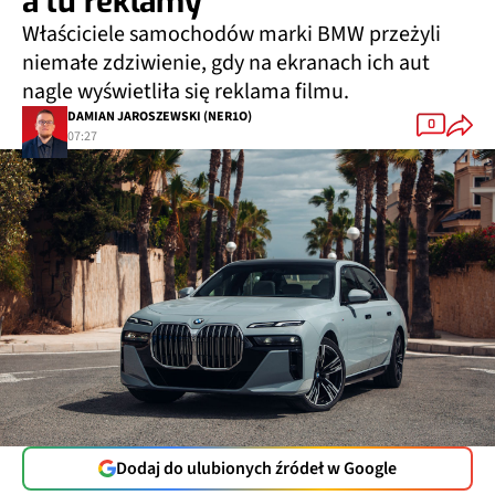
a tu reklamy
Właściciele samochodów marki BMW przeżyli
niemałe zdziwienie, gdy na ekranach ich aut
nagle wyświetliła się reklama filmu.
DAMIAN JAROSZEWSKI (NER1O)
0
07:27
Dodaj do ulubionych źródeł w Google