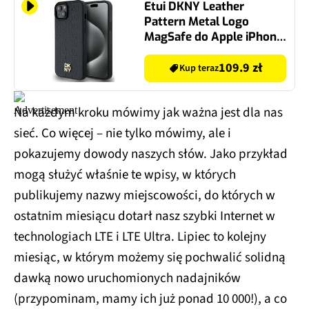
Etui DKNY Leather
Pattern Metal Logo
MagSafe do Apple iPhone
13/14/15 Czarny
109.9 zł
Kup teraz
Na każdym kroku mówimy jak ważna jest dla nas
sieć. Co więcej – nie tylko mówimy, ale i
pokazujemy dowody naszych słów. Jako przykład
mogą służyć właśnie te wpisy, w których
publikujemy nazwy miejscowości, do których w
ostatnim miesiącu dotarł nasz szybki Internet w
technologiach LTE i LTE Ultra. Lipiec to kolejny
miesiąc, w którym możemy się pochwalić solidną
dawką nowo uruchomionych nadajników
(przypominam, mamy ich już ponad 10 000!), a co