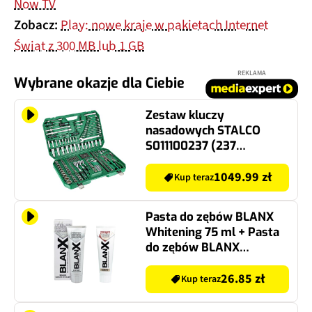
Now TV
Zobacz:
Play: nowe kraje w pakietach Internet
Świat z 300 MB lub 1 GB
REKLAMA
Wybrane okazje dla Ciebie
Zestaw kluczy
nasadowych STALCO
S011100237 (237
elementów)
1049.99 zł
Kup teraz
Pasta do zębów BLANX
Whitening 75 ml + Pasta
do zębów BLANX
Kokosowa biel 75 ml
26.85 zł
Kup teraz