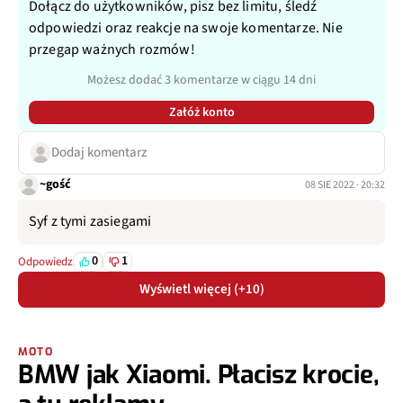
Dołącz do użytkowników, pisz bez limitu, śledź
odpowiedzi oraz reakcje na swoje komentarze. Nie
dolnośląskie
Leśna
Pobiedna
przegap ważnych rozmów!
lubelskie
Strzyżewice
Piotrowice
Możesz dodać 3 komentarze w ciągu 14 dni
łódzkie
Żarnów
Żarnów
Załóż konto
mazowieckie
Łyse
Lipniki
Dodaj komentarz
wielkopolskie
Szamotuły
Gałowo
~gość
08 SIE 2022 · 20:32
małopolskie
Kocmyrzów-Luborzyca
Luborzyca
Syf z tymi zasiegami
podkarpackie
Chmielnik
Wola Rafa
0
1
Odpowiedz
lubuskie
Żagań
Bożnów
Wyświetl więcej (+10)
zachodniopomorskie
Manowo
Manowo
dolnośląskie
Żarów
Mrowiny
MOTO
BMW jak Xiaomi. Płacisz krocie,