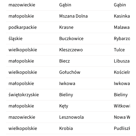
mazowieckie
Gąbin
Gąbin
wielkopolskie
Buk
Wielka Wieś
małopolskie
Mszana Dolna
Kasinka M
podkarpackie
Czudec
Babica
podkarpackie
Krasne
Malawa
pomorskie
Puck
Gnieżdżewo
śląskie
Buczkowice
Rybarzowi
małopolskie
Wielka Wieś
Bębło
wielkopolskie
Kleszczewo
Tulce
małopolskie
Siepraw
Czechówka
małopolskie
Biecz
Libusza
mazowieckie
Grudusk
Grudusk
wielkopolskie
Gołuchów
Kościelna 
wielkopolskie
Śmigiel
Czacz
małopolskie
Iwkowa
Iwkowa
dolnośląskie
Wisznia Mała
Szewce
świętokrzyskie
Bieliny
Bieliny
lubelskie
Głusk
Ćmiłów
małopolskie
Kęty
Witkowice
małopolskie
Czernichów
Rusocice
mazowieckie
Lesznowola
Nowa Wol
lubelskie
Strzyżewice
Piotrowice
wielkopolskie
Krobia
Pudliszki
mazowieckie
Siedlce
Strzała