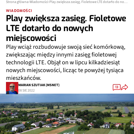
Strona główna
Wiadomości
Play zwiększa zasięg. Fioletowe LTE dotarło do nowych miejscowości
WIADOMOŚCI
Play zwiększa zasięg. Fioletowe
LTE dotarło do nowych
miejscowości
Play wciąż rozbudowuje swoją sieć komórkową,
zwiększając między innymi zasięg fioletowej
technologii LTE. Objął on w lipcu kilkadziesiąt
nowych miejscowości, licząc te powyżej tysiąca
mieszkańców.
MARIAN SZUTIAK (MSNET)
13
08 SIE 2022