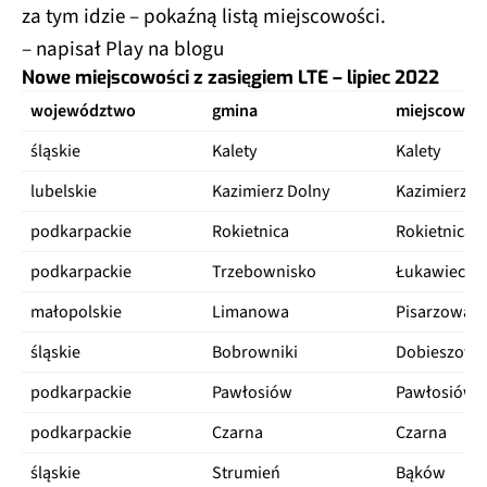
za tym idzie – pokaźną listą miejscowości.
– napisał Play na blogu
Nowe miejscowości z zasięgiem LTE – lipiec 2022
województwo
gmina
miejscowoś
śląskie
Kalety
Kalety
lubelskie
Kazimierz Dolny
Kazimierz D
podkarpackie
Rokietnica
Rokietnica
podkarpackie
Trzebownisko
Łukawiec
małopolskie
Limanowa
Pisarzowa
śląskie
Bobrowniki
Dobieszowi
podkarpackie
Pawłosiów
Pawłosiów
podkarpackie
Czarna
Czarna
śląskie
Strumień
Bąków