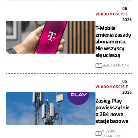
06
WIADOMOŚCI
SIE
2026
T-Mobile
zmienia zasady
abonamentu.
Nie wszyscy
się ucieszą
MARIAN SZUTIAK
1
06
WIADOMOŚCI
SIE
2026
Zasięg Play
powiększył się
o 284 nowe
stacje bazowe
MIESZKO
3
ZAGAŃCZYK