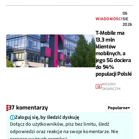
06
WIADOMOŚCI
SIE
2026
T-Mobile ma
13,3 mln
klientów
mobilnych, a
jego 5G dociera
do 94%
populacji Polski
MIESZKO
18
ZAGAŃCZYK
37 komentarzy
Popularne
Zaloguj się, by śledzić dyskuję
Dołącz do użytkowników, pisz bez limitu, śledź
odpowiedzi oraz reakcje na swoje komentarze. Nie