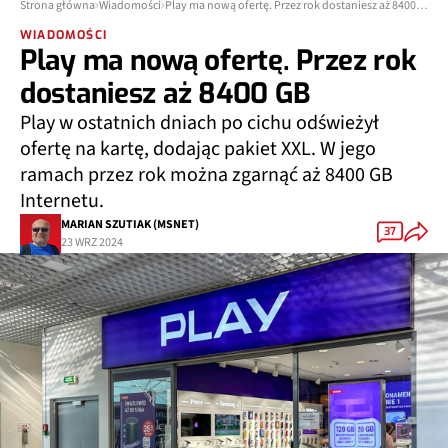
Strona główna
Wiadomości
Play ma nową ofertę. Przez rok dostaniesz aż 8400 GB
WIADOMOŚCI
Play ma nową ofertę. Przez rok
dostaniesz aż 8400 GB
Play w ostatnich dniach po cichu odświeżył
ofertę na kartę, dodając pakiet XXL. W jego
ramach przez rok można zgarnąć aż 8400 GB
Internetu.
MARIAN SZUTIAK (MSNET)
37
23 WRZ 2024