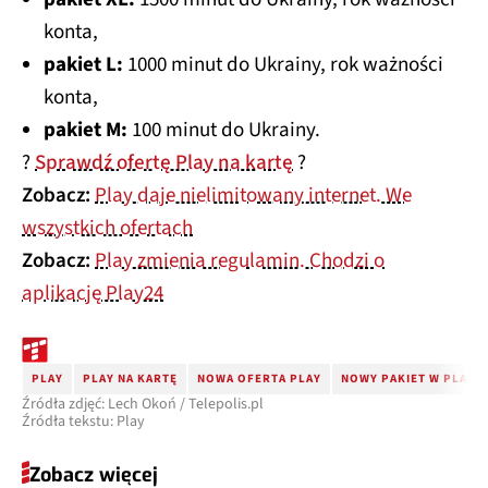
konta,
pakiet L:
1000 minut do Ukrainy, rok ważności
konta,
pakiet M:
100 minut do Ukrainy.
?
Sprawdź ofertę Play na kartę
?
Zobacz:
Play daje nielimitowany internet. We
wszystkich ofertach
Zobacz:
Play zmienia regulamin. Chodzi o
aplikację Play24
PLAY
PLAY NA KARTĘ
NOWA OFERTA PLAY
NOWY PAKIET W PLAY N
Źródła zdjęć: Lech Okoń / Telepolis.pl
Źródła tekstu: Play
Zobacz więcej