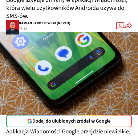
Google szykuje zmiany w aplikacji Wiadomości,
którą wielu użytkowników Androida używa do
SMS-ów.
DAMIAN JAROSZEWSKI (NER1O)
0
08:18
Dodaj do ulubionych źródeł w Google
Aplikacja Wiadomości Google przejdzie niewielkie,