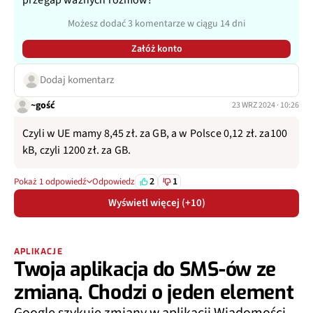
przegap ważnych rozmów!
Możesz dodać 3 komentarze w ciągu 14 dni
Załóż konto
Dodaj komentarz
~gość
23 WRZ 2024 · 10:26
Czyli w UE mamy 8,45 zł. za GB, a w Polsce 0,12 zł. za100
kB, czyli 1200 zł. za GB.
2
1
Pokaż 1 odpowiedź
Odpowiedz
Wyświetl więcej (+10)
APLIKACJE
Twoja aplikacja do SMS-ów ze
zmianą. Chodzi o jeden element