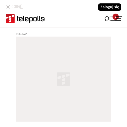
Zaloguj się
7