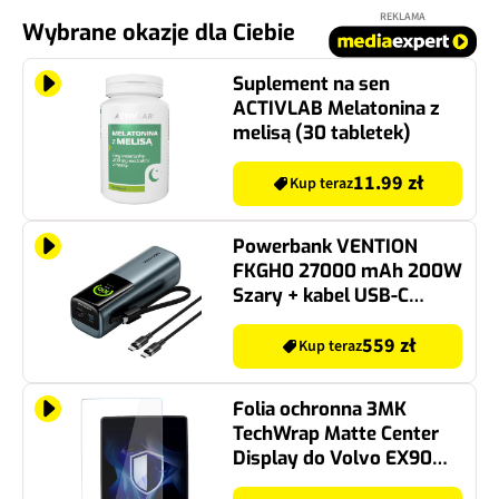
REKLAMA
Wybrane okazje dla Ciebie
Suplement na sen
ACTIVLAB Melatonina z
melisą (30 tabletek)
11.99 zł
Kup teraz
Powerbank VENTION
FKGH0 27000 mAh 200W
Szary + kabel USB-C
240W
559 zł
Kup teraz
Folia ochronna 3MK
TechWrap Matte Center
Display do Volvo EX90
2024-