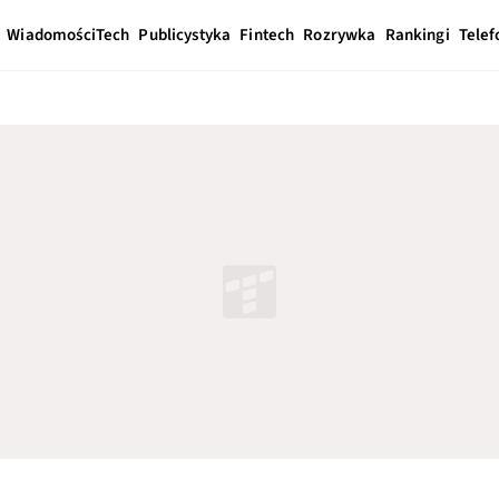
Wiadomości
Tech
Publicystyka
Fintech
Rozrywka
Rankingi
Telef