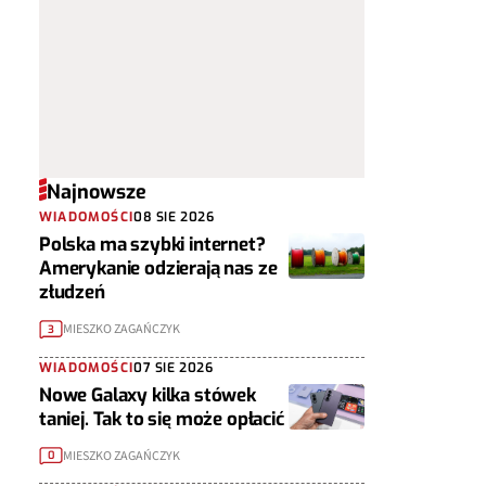
Najnowsze
WIADOMOŚCI
08 SIE 2026
Polska ma szybki internet?
Amerykanie odzierają nas ze
złudzeń
MIESZKO ZAGAŃCZYK
3
WIADOMOŚCI
07 SIE 2026
Nowe Galaxy kilka stówek
taniej. Tak to się może opłacić
MIESZKO ZAGAŃCZYK
0