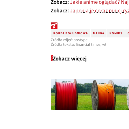
Zobacz:
Jakie anime oglądać? Naj
Zobacz:
Japonia je coraz mniej ry
KOREA POŁUDNIOWA
MANGA
KOMIKS
Źródła zdjęć: postype
Źródła tekstu: financial times, wł
Zobacz więcej