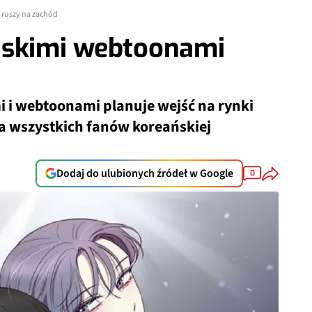
 ruszy na zachód
ńskimi webtoonami
 i webtoonami planuje wejść na rynki
a wszystkich fanów koreańskiej
Dodaj do ulubionych źródeł w Google
0