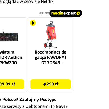
oglądać w serwisie Netflix.
REKLAMA
wiatura
Rozdrabniacz do
TOR Aethon
gałęzi FAWORYT
 PKW200
GTR 2545
elektryczny 2500W
średnica cięcia
299 zł
45mm
99.99 zł
299 zł
w Polsce? Zaufajmy Postype
sze serwisy z webtoonami to
Naver