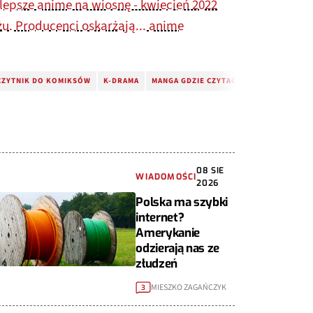
lepsze anime na wiosnę - kwiecień 2022
żu. Producenci oskarżają... anime
CZYTNIK DO KOMIKSÓW
K-DRAMA
MANGA GDZIE CZYTAĆ
KOMIKSY
MA
08 SIE
WIADOMOŚCI
2026
Polska ma szybki
internet?
Amerykanie
odzierają nas ze
złudzeń
MIESZKO ZAGAŃCZYK
3