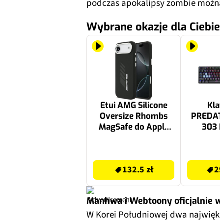
podczas apokalipsy zombie można 
Wybrane okazje dla Ciebie
Etui AMG Silicone
Kla
Oversize Rhombs
PREDA
MagSafe do Apple
303
iPhone Air Czarny
132.5 zł
299.99 zł
132.5 zł
2
Manhwa i Webtoony oficjalnie 
W Korei Południowej dwa najwięk