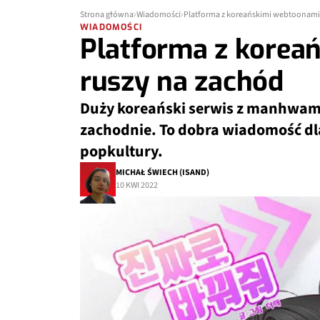
Strona główna
Wiadomości
Platforma z koreańskimi webtoonami
WIADOMOŚCI
Platforma z korea
ruszy na zachód
Duży koreański serwis z manhwami
zachodnie. To dobra wiadomość dl
popkultury.
MICHAŁ ŚWIECH (ISAND)
10 KWI 2022