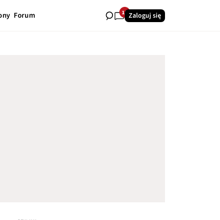
11
ony
Forum
Zaloguj się