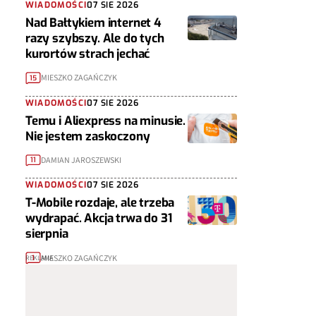
WIADOMOŚCI
07 SIE 2026
Nad Bałtykiem internet 4
razy szybszy. Ale do tych
kurortów strach jechać
MIESZKO ZAGAŃCZYK
15
WIADOMOŚCI
07 SIE 2026
Temu i Aliexpress na minusie.
Nie jestem zaskoczony
DAMIAN JAROSZEWSKI
11
WIADOMOŚCI
07 SIE 2026
T-Mobile rozdaje, ale trzeba
wydrapać. Akcja trwa do 31
sierpnia
MIESZKO ZAGAŃCZYK
1