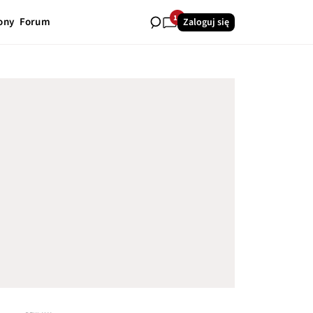
14
ony
Forum
Zaloguj się