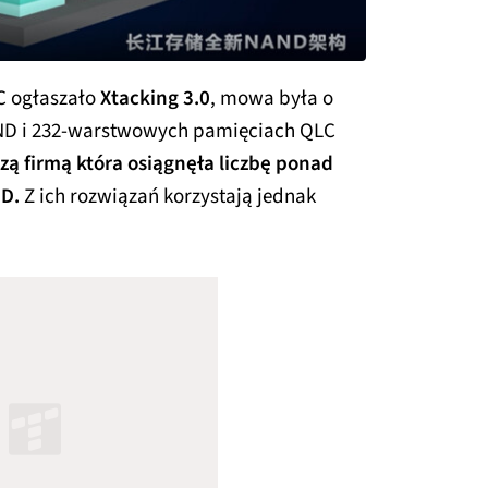
C ogłaszało
Xtacking 3.0
, mowa była o
ND i 232-warstwowych pamięciach QLC
zą firmą która osiągnęła liczbę ponad
ND.
Z ich rozwiązań korzystają jednak