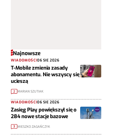
Najnowsze
WIADOMOŚCI
06 SIE 2026
T-Mobile zmienia zasady
abonamentu. Nie wszyscy się
ucieszą
MARIAN SZUTIAK
2
WIADOMOŚCI
06 SIE 2026
Zasięg Play powiększył się o
284 nowe stacje bazowe
MIESZKO ZAGAŃCZYK
3