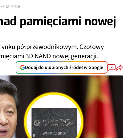
wej generacji
 nad pamięciami nowej
a rynku półprzewodnikowym. Czołowy
amięciami 3D NAND nowej generacji.
Dodaj do ulubionych źródeł w Google
2