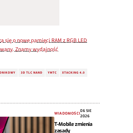
za się o nowe pamięci RAM z RGB LED
owany. Znamy wydajność
DNIKOWY
3D TLC NAND
YMTC
XTACKING 4.0
06 SIE
WIADOMOŚCI
2026
T-Mobile zmienia
zasady