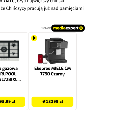
ym
YMTC
, czyli największy chiński
a, że Chińczycy pracują już nad pamięciami
REKLAMA
a gazowa
Ekspres MIELE CM
RLPOOL
7750 Czarny
L728IXL
evel Flame
kW Powłoka
13399 zł
Xelium
95.99 zł
13399 zł