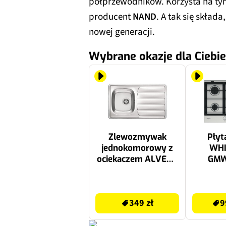
półprzewodników. Korzysta na t
producent
NAND
. A tak się skład
nowej generacji.
Wybrane okazje dla Ciebie
Zlewozmywak
Płyt
jednokomorowy z
WHI
ociekaczem ALVEUS
GMW
Zoom 30 1098842K
MultiL
Len 50x86
WOK 4
349 zł
1119 zł
i
349 zł
9