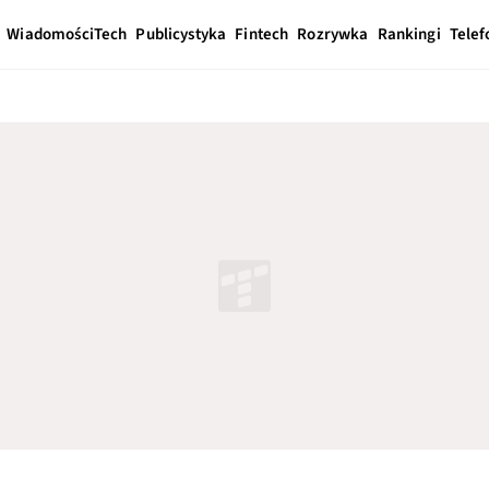
Wiadomości
Tech
Publicystyka
Fintech
Rozrywka
Rankingi
Telef