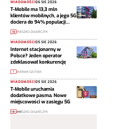
WIADOMOŚCI
06 SIE 2026
T-Mobile ma 13,3 mln
klientów mobilnych, a jego 5G
dociera do 94% populacji
Polski
MIESZKO ZAGAŃCZYK
18
WIADOMOŚCI
05 SIE 2026
Internet stacjonarny w
Polsce? Jeden operator
zdeklasował konkurencję
MARIAN SZUTIAK
1
WIADOMOŚCI
05 SIE 2026
T-Mobile uruchamia
dodatkowe pasma. Nowe
miejscowości w zasięgu 5G
MIESZKO ZAGAŃCZYK
6