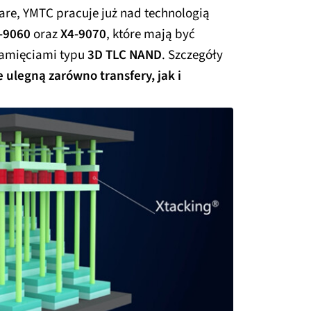
re, YMTC pracuje już nad technologią
-9060
oraz
X4-9070
, które mają być
pamięciami typu
3D TLC NAND
. Szczegóły
 ulegną zarówno transfery, jak i