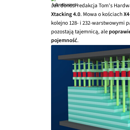
Jak donosi redakcja Tom's Hardwa
Xtacking 4.0
. Mowa o kościach
X4
kolejno 128- i 232-warstwowymi 
pozostają tajemnicą, ale
poprawie
pojemność
.