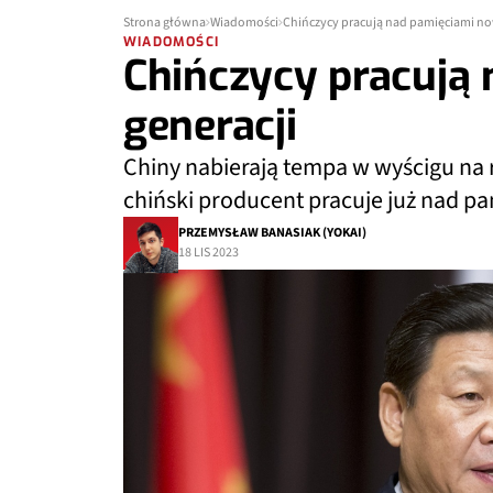
Strona główna
Wiadomości
Chińczycy pracują nad pamięciami no
WIADOMOŚCI
Chińczycy pracują
generacji
Chiny nabierają tempa w wyścigu n
chiński producent pracuje już nad p
PRZEMYSŁAW BANASIAK (YOKAI)
18 LIS 2023