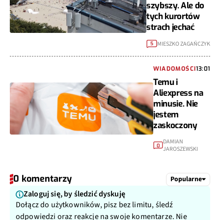
szybszy. Ale do
tych kurortów
strach jechać
MIESZKO ZAGAŃCZYK
5
WIADOMOŚCI
13:01
Temu i
Aliexpress na
minusie. Nie
jestem
zaskoczony
DAMIAN
0
JAROSZEWSKI
0 komentarzy
Popularne
Zaloguj się, by śledzić dyskuję
Dołącz do użytkowników, pisz bez limitu, śledź
odpowiedzi oraz reakcje na swoje komentarze. Nie