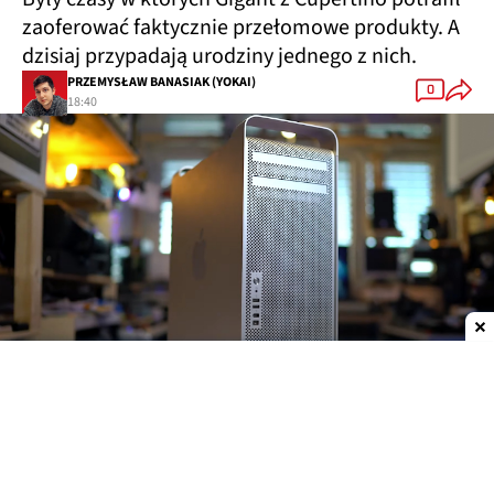
zaoferować faktycznie przełomowe produkty. A
dzisiaj przypadają urodziny jednego z nich.
PRZEMYSŁAW BANASIAK (YOKAI)
0
18:40
Dodaj do ulubionych źródeł w Google
Dokładnie 20 lat temu,
7 sierpnia 2006 roku
, Steve