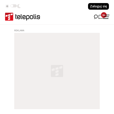
Zaloguj się
34