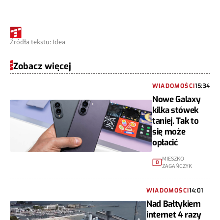
Źródła tekstu: Idea
Zobacz więcej
WIADOMOŚCI
15:34
Nowe Galaxy
kilka stówek
taniej. Tak to
się może
opłacić
MIESZKO
0
ZAGAŃCZYK
WIADOMOŚCI
14:01
Nad Bałtykiem
internet 4 razy