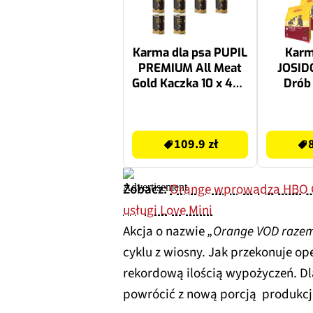
Karma dla psa PUPIL
Karm
PREMIUM All Meat
JOSID
Gold Kaczka 10 x 400
Drób 
g
109.9 zł
84.95 zł
109.9 zł
Zobacz:
Orange wprowadza HBO G
usługi Love Mini
Akcja o nazwie
„Orange VOD razem
cyklu z wiosny. Jak przekonuje ope
rekordową ilością wypożyczeń. Dl
powrócić z nową porcją produkcji