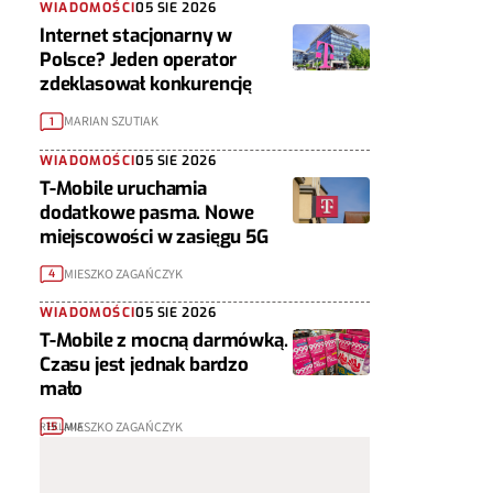
WIADOMOŚCI
05 SIE 2026
Internet stacjonarny w
Polsce? Jeden operator
zdeklasował konkurencję
MARIAN SZUTIAK
1
WIADOMOŚCI
05 SIE 2026
T-Mobile uruchamia
dodatkowe pasma. Nowe
miejscowości w zasięgu 5G
MIESZKO ZAGAŃCZYK
4
WIADOMOŚCI
05 SIE 2026
T-Mobile z mocną darmówką.
Czasu jest jednak bardzo
mało
MIESZKO ZAGAŃCZYK
15