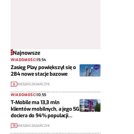
Najnowsze
WIADOMOŚCI
15:54
Zasięg Play powiększył się o
284 nowe stacje bazowe
MIESZKO ZAGAŃCZYK
0
WIADOMOŚCI
10:55
T-Mobile ma 13,3 mln
klientów mobilnych, a jego 5G
dociera do 94% populacji
Polski
MIESZKO ZAGAŃCZYK
13