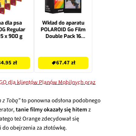
a dla psa
Wkład do aparatu
OG Regular
POLAROID Go Film
5 x 900 g
Double Pack 16
arkuszy
74.99 zł
84.95 zł
67.47 zł
O dla klientów Planów Mobilnych oraz
 z Tobą”
to ponowna odsłona podobnego
rator,
tanie filmy okazały się hitem
z
atego też Orange zdecydował się
 do obejrzenia za złotówkę.