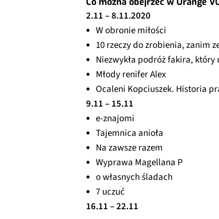
Co można obejrzeć w Orange V
2.11 – 8.11.2020
W obronie miłości
10 rzeczy do zrobienia, zanim 
Niezwykła podróż fakira, który 
Młody renifer Alex
Ocaleni Kopciuszek. Historia 
9.11 – 15.11
e-znajomi
Tajemnica anioła
Na zawsze razem
Wyprawa Magellana P
o własnych śladach
7 uczuć
16.11 – 22.11