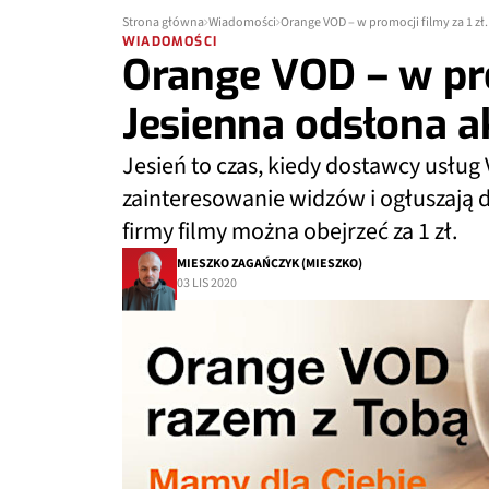
Strona główna
Wiadomości
Orange VOD – w promocji filmy za 1 zł
WIADOMOŚCI
Orange VOD – w prom
Jesienna odsłona ak
Jesień to czas, kiedy dostawcy usług
zainteresowanie widzów i ogłuszają 
firmy filmy można obejrzeć za 1 zł.
MIESZKO ZAGAŃCZYK (MIESZKO)
03 LIS 2020