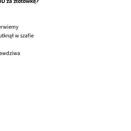
OD za złotówkę?
zerwiemy
utknął w szafie
prawdziwa