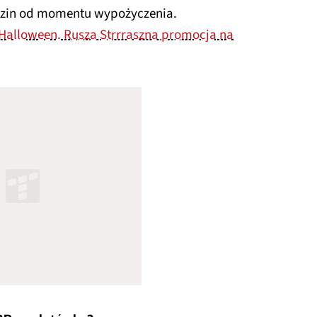
odzin od momentu wypożyczenia.
a Halloween. Rusza Strrraszna promocja na