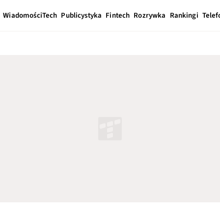
Wiadomości
Tech
Publicystyka
Fintech
Rozrywka
Rankingi
Telef