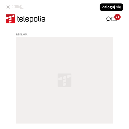
Zaloguj się
21