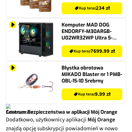
234 zł
Kup teraz
Komputer MAD DOG
ENDORFY-M30ARGB-
U02WR32WP Ultra 5-
245KF 32GB RAM 1TB
SSD GeForce RTX5060Ti
7699.99 zł
Kup teraz
DLSS 4.5 Wi-Fi Windows
11 Professional
Błystka obrotowa
MIKADO Blaster nr 1 PMB-
OBL-1S-10 Srebrny
9.99 zł
Kup teraz
Centrum Bezpieczeństwa w aplikacji Mój Orange
Dodatkowo, użytkownicy aplikacji
Mój Orange
znajdą opcję subskrypcji powiadomień w nowo