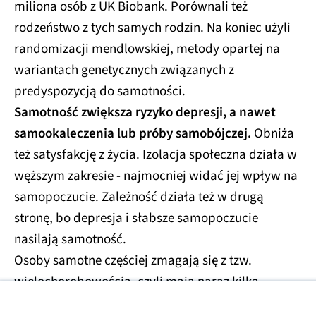
miliona osób z UK Biobank. Porównali też
rodzeństwo z tych samych rodzin. Na koniec użyli
randomizacji mendlowskiej, metody opartej na
wariantach genetycznych związanych z
predyspozycją do samotności.
Samotność zwiększa ryzyko depresji, a nawet
samookaleczenia lub próby samobójczej.
Obniża
też satysfakcję z życia. Izolacja społeczna działa w
węższym zakresie - najmocniej widać jej wpływ na
samopoczucie. Zależność działa też w drugą
stronę, bo depresja i słabsze samopoczucie
nasilają samotność.
Osoby samotne częściej zmagają się z tzw.
wielochorobowością, czyli mają naraz kilka
przewlekłych chorób. Naukowcy nie znaleźli za to