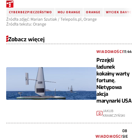
CYBERBEZPIECZEŃSTWO
MOJ ORANGE
ORANGE
WYCIEK DANYCH
Źródła zdjęć: Marian Szutiak / Telepolis.pl, Orange
Źródła tekstu: Orange
Zobacz więcej
WIADOMOŚCI
11:44
Przejęli
ładunek
kokainy warty
fortunę.
Nietypowa
akcja
marynarki USA
JAKUB
0
KRAWCZYŃSKI
08
WIADOMOŚCI
SIE