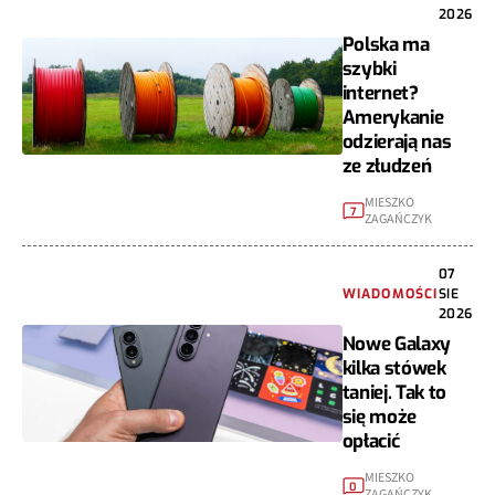
2026
Polska ma
szybki
internet?
Amerykanie
odzierają nas
ze złudzeń
MIESZKO
7
ZAGAŃCZYK
07
WIADOMOŚCI
SIE
2026
Nowe Galaxy
kilka stówek
taniej. Tak to
się może
opłacić
MIESZKO
0
ZAGAŃCZYK