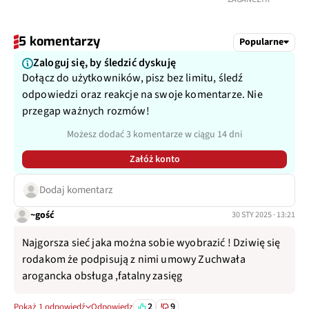
5 komentarzy
Popularne
Zaloguj się, by śledzić dyskuję
Dołącz do użytkowników, pisz bez limitu, śledź
odpowiedzi oraz reakcje na swoje komentarze. Nie
przegap ważnych rozmów!
Możesz dodać 3 komentarze w ciągu 14 dni
Załóż konto
Dodaj komentarz
~gość
30 STY 2025 · 13:21
Najgorsza sieć jaka można sobie wyobrazić ! Dziwię się
rodakom że podpisują z nimi umowy Zuchwała
arogancka obsługa ,fatalny zasięg
2
9
Pokaż 1 odpowiedź
Odpowiedz