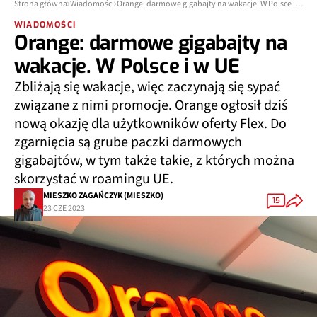
Strona główna
Wiadomości
Orange: darmowe gigabajty na wakacje. W Polsce i w UE
WIADOMOŚCI
Orange: darmowe gigabajty na
wakacje. W Polsce i w UE
Zbliżają się wakacje, więc zaczynają się sypać
związane z nimi promocje. Orange ogłosił dziś
nową okazję dla użytkowników oferty Flex. Do
zgarnięcia są grube paczki darmowych
gigabajtów, w tym także takie, z których można
skorzystać w roamingu UE.
MIESZKO ZAGAŃCZYK (MIESZKO)
15
23 CZE 2023