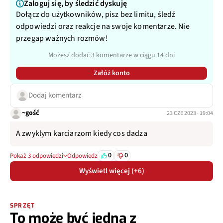
Zaloguj się, by śledzić dyskuję
Dołącz do użytkowników, pisz bez limitu, śledź
odpowiedzi oraz reakcje na swoje komentarze. Nie
przegap ważnych rozmów!
Możesz dodać 3 komentarze w ciągu 14 dni
Załóż konto
Dodaj komentarz
~gość
23 CZE 2023 · 19:04
A zwyklym karciarzom kiedy cos dadza
0
0
Pokaż 3 odpowiedzi
Odpowiedz
Wyświetl więcej (+6)
SPRZĘT
To może być jedna z