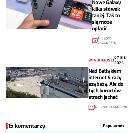
Nowe Galaxy
kilka stówek
taniej. Tak to
się może
opłacić
MIESZKO
0
ZAGAŃCZYK
07 SIE
WIADOMOŚCI
2026
Nad Bałtykiem
internet 4 razy
szybszy. Ale do
tych kurortów
strach jechać
MIESZKO ZAGAŃCZYK
15
15 komentarzy
Popularne