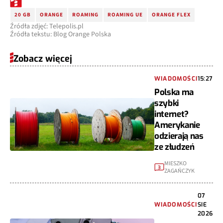
20 GB
ORANGE
ROAMING
ROAMING UE
ORANGE FLEX
Źródła zdjęć: Telepolis.pl
Źródła tekstu: Blog Orange Polska
Zobacz więcej
WIADOMOŚCI
15:27
Polska ma
szybki
internet?
Amerykanie
odzierają nas
ze złudzeń
MIESZKO
3
ZAGAŃCZYK
07
WIADOMOŚCI
SIE
2026