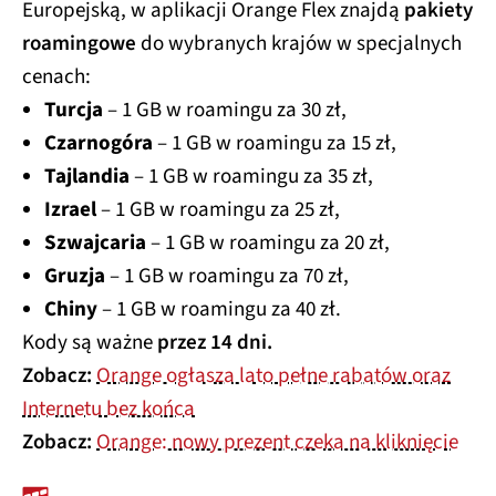
Europejską, w aplikacji Orange Flex znajdą
pakiety
roamingowe
do wybranych krajów w specjalnych
cenach:
Turcja
– 1 GB w roamingu za 30 zł,
Czarnogóra
– 1 GB w roamingu za 15 zł,
Tajlandia
– 1 GB w roamingu za 35 zł,
Izrael
– 1 GB w roamingu za 25 zł,
Szwajcaria
– 1 GB w roamingu za 20 zł,
Gruzja
– 1 GB w roamingu za 70 zł,
Chiny
– 1 GB w roamingu za 40 zł.
Kody są ważne
przez 14 dni.
Zobacz:
Orange ogłasza lato pełne rabatów oraz
Internetu bez końca
Zobacz:
Orange: nowy prezent czeka na kliknięcie