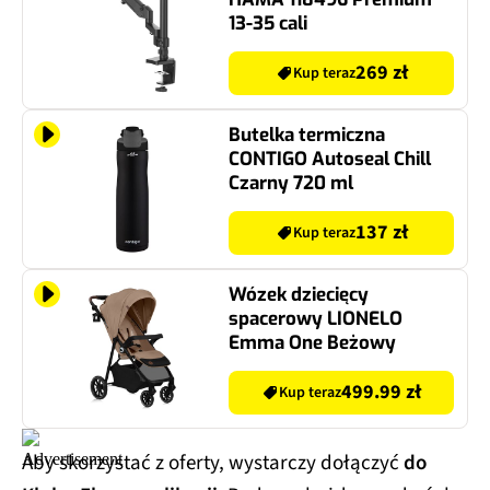
13-35 cali
269 zł
Kup teraz
Butelka termiczna
CONTIGO Autoseal Chill
Czarny 720 ml
137 zł
Kup teraz
Wózek dziecięcy
spacerowy LIONELO
Emma One Beżowy
499.99 zł
Kup teraz
Aby skorzystać z oferty, wystarczy dołączyć
do