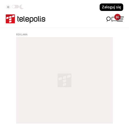
Zaloguj się
36