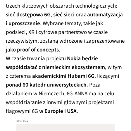
trzech kluczowych obszarach technologicznych:
sieć dostępowa 6G
,
sieć sieci
oraz
automatyzacja
i uproszczenie
. Wybrane tematy, takie jak
podsieci, XR i cyfrowe partnerstwo w czasie
rzeczywistym, zostaną wdrożone i zaprezentowane
jako
proof of concepts
.
W czasie trwania projektu
Nokia będzie
współdziałać z niemieckim ekosystemem
, w tym
z czterema
akademickimi Hubami 6G
, liczącymi
ponad 60 katedr uniwersyteckich
. Poza
działaniem w Niemczech, 6G-ANNA ma na celu
współdziałanie z innymi głównymi projektami
flagowymi 6G
w Europie i USA
.