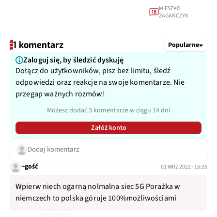
MIESZKO
18
ZAGAŃCZYK
1 komentarz
Popularne
Zaloguj się, by śledzić dyskuję
Dołącz do użytkowników, pisz bez limitu, śledź
odpowiedzi oraz reakcje na swoje komentarze. Nie
przegap ważnych rozmów!
Możesz dodać 3 komentarze w ciągu 14 dni
Załóż konto
Dodaj komentarz
~gość
01 WRZ 2022 · 15:26
Wpierw niech ogarną nolmalna siec 5G Porażka w
niemczech to polska góruje 100%możliwościami