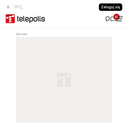
Zaloguj się
35