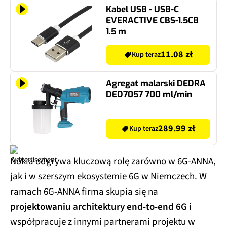
Kabel USB - USB-C
EVERACTIVE CBS-1.5CB
1.5 m
11.08 zł
Kup teraz
Agregat malarski DEDRA
DED7057 700 ml/min
289.99 zł
Kup teraz
Nokia odgrywa kluczową rolę zarówno w 6G-ANNA,
jak i w szerszym ekosystemie 6G w Niemczech. W
ramach 6G-ANNA firma skupia się na
projektowaniu architektury end-to-end 6G
i
współpracuje z innymi partnerami projektu w