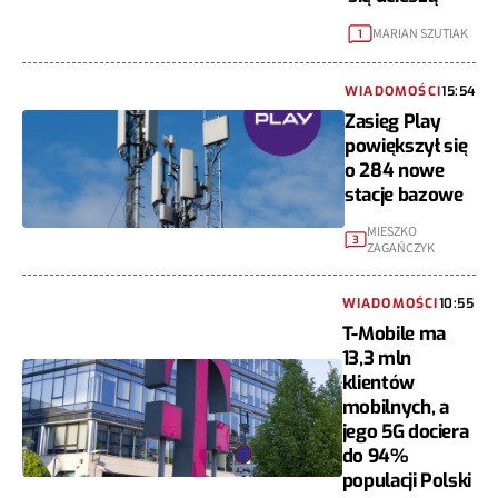
MARIAN SZUTIAK
1
WIADOMOŚCI
15:54
Zasięg Play
powiększył się
o 284 nowe
stacje bazowe
MIESZKO
3
ZAGAŃCZYK
WIADOMOŚCI
10:55
T-Mobile ma
13,3 mln
klientów
mobilnych, a
jego 5G dociera
do 94%
populacji Polski