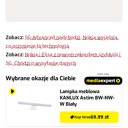
Zobacz:
5G-Advanced nadchodzi. Nokia wyjaśnia,
co przyniesie ta technologia
Zobacz:
Nokia i Elisa z nowym rekordem szybkości
5G. Chodzi o wysyłanie danych
REKLAMA
Wybrane okazje dla Ciebie
Lampka meblowa
KANLUX Astim 8W-NW-
W Biały
69.99 zł
Kup teraz