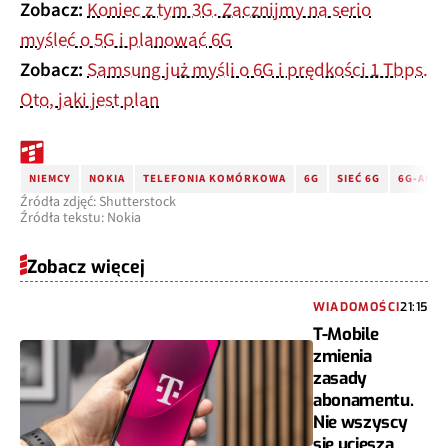
Zobacz:
Koniec z tym 3G. Zacznijmy na serio
myśleć o 5G i planować 6G
Zobacz:
Samsung już myśli o 6G i prędkości 1 Tbps.
Oto, jaki jest plan
NIEMCY
NOKIA
TELEFONIA KOMÓRKOWA
6G
SIEĆ 6G
6G-ANNA
Źródła zdjęć: Shutterstock
Źródła tekstu: Nokia
Zobacz więcej
WIADOMOŚCI
21:15
T-Mobile
zmienia
zasady
abonamentu.
Nie wszyscy
się ucieszą