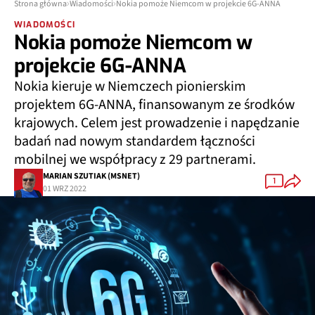
Strona główna
Wiadomości
Nokia pomoże Niemcom w projekcie 6G-ANNA
WIADOMOŚCI
Nokia pomoże Niemcom w
projekcie 6G-ANNA
Nokia kieruje w Niemczech pionierskim
projektem 6G-ANNA, finansowanym ze środków
krajowych. Celem jest prowadzenie i napędzanie
badań nad nowym standardem łączności
mobilnej we współpracy z 29 partnerami.
MARIAN SZUTIAK (MSNET)
1
01 WRZ 2022