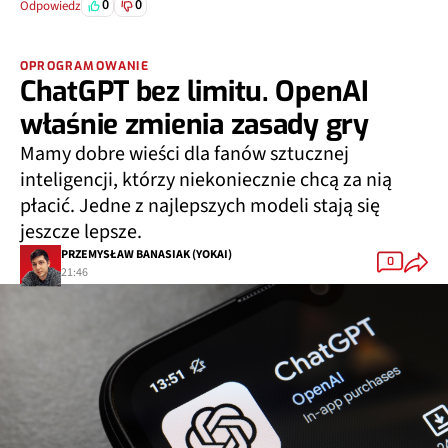
0
0
Odpowiedz
OPROGRAMOWANIE
ChatGPT bez limitu. OpenAI
właśnie zmienia zasady gry
Mamy dobre wieści dla fanów sztucznej
inteligencji, którzy niekoniecznie chcą za nią
płacić. Jedne z najlepszych modeli stają się
jeszcze lepsze.
PRZEMYSŁAW BANASIAK (YOKAI)
0
21:46