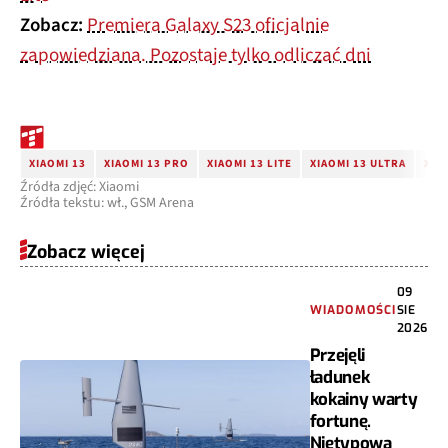
Zobacz:
Premiera Galaxy S23 oficjalnie
zapowiedziana. Pozostaje tylko odliczać dni
XIAOMI 13
XIAOMI 13 PRO
XIAOMI 13 LITE
XIAOMI 13 ULTRA
XIA
Źródła zdjęć: Xiaomi
Źródła tekstu: wł., GSM Arena
Zobacz więcej
09
WIADOMOŚCI
SIE
2026
Przejęli
ładunek
kokainy warty
fortunę.
Nietypowa