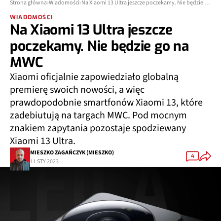
Strona główna
Wiadomości
Na Xiaomi 13 Ultra jeszcze poczekamy. Nie będzie go na MWC
WIADOMOŚCI
Na Xiaomi 13 Ultra jeszcze
poczekamy. Nie będzie go na
MWC
Xiaomi oficjalnie zapowiedziało globalną
premierę swoich nowości, a więc
prawdopodobnie smartfonów Xiaomi 13, które
zadebiutują na targach MWC. Pod mocnym
znakiem zapytania pozostaje spodziewany
Xiaomi 13 Ultra.
MIESZKO ZAGAŃCZYK (MIESZKO)
4
11 STY 2023