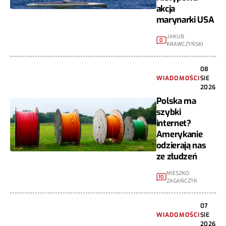
akcja
marynarki USA
JAKUB
0
KRAWCZYŃSKI
08
WIADOMOŚCI
SIE
2026
Polska ma
szybki
internet?
Amerykanie
odzierają nas
ze złudzeń
MIESZKO
10
ZAGAŃCZYK
07
WIADOMOŚCI
SIE
2026