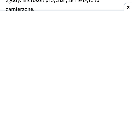
zgody. Microsoft przyznał, że nie było to
zamierzone.
Nowa aplikacja OneDrive
Ta aplikacja to OneDrive Photos.
Nie jest to