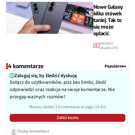
Nowe Galaxy
kilka stówek
taniej. Tak to
się może
opłacić
MIESZKO
0
ZAGAŃCZYK
4 komentarze
Popularne
Zaloguj się, by śledzić dyskuję
Dołącz do użytkowników, pisz bez limitu, śledź
odpowiedzi oraz reakcje na swoje komentarze. Nie
przegap ważnych rozmów!
Możesz dodać 3 komentarze w ciągu 14 dni
Załóż konto
Dodaj komentarz