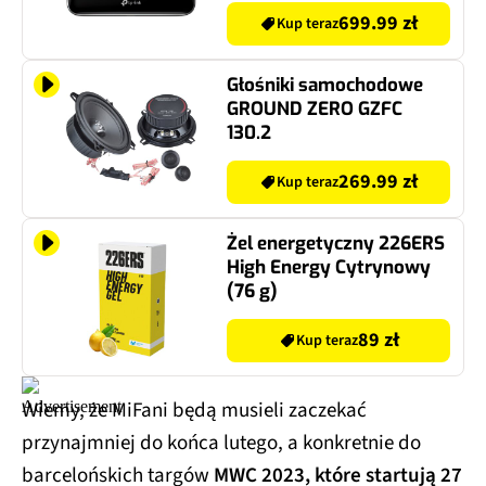
699.99 zł
Kup teraz
Głośniki samochodowe
GROUND ZERO GZFC
130.2
269.99 zł
Kup teraz
Żel energetyczny 226ERS
High Energy Cytrynowy
(76 g)
89 zł
Kup teraz
Wiemy, że MiFani będą musieli zaczekać
przynajmniej do końca lutego, a konkretnie do
barcelońskich targów
MWC 2023, które startują 27