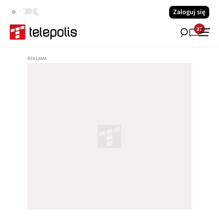
Zaloguj się
27