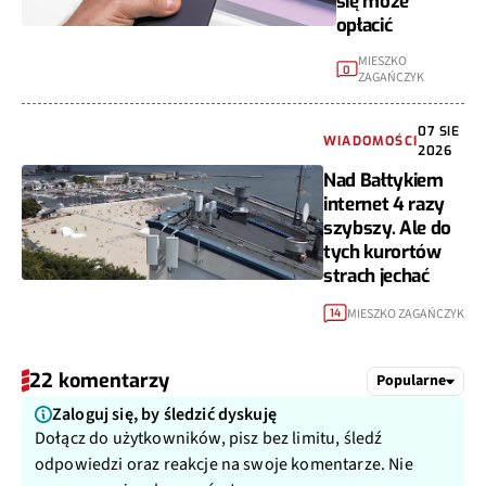
się może
opłacić
MIESZKO
0
ZAGAŃCZYK
07 SIE
WIADOMOŚCI
2026
Nad Bałtykiem
internet 4 razy
szybszy. Ale do
tych kurortów
strach jechać
MIESZKO ZAGAŃCZYK
14
22 komentarzy
Popularne
Zaloguj się, by śledzić dyskuję
Dołącz do użytkowników, pisz bez limitu, śledź
odpowiedzi oraz reakcje na swoje komentarze. Nie