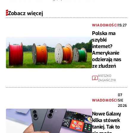
Zobacz więcej
WIADOMOŚCI
15:27
Polska ma
szybki
internet?
Amerykanie
odzierają nas
ze złudzeń
MIESZKO
2
ZAGAŃCZYK
07
WIADOMOŚCI
SIE
2026
Nowe Galaxy
kilka stówek
taniej. Tak to