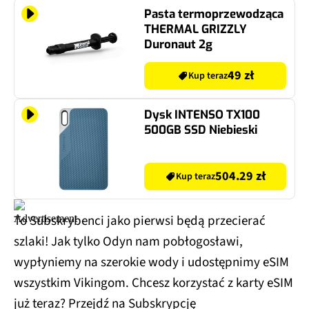
Pasta termoprzewodząca
THERMAL GRIZZLY
Duronaut 2g
49 zł
Kup teraz
Dysk INTENSO TX100
500GB SSD Niebieski
504.29 zł
Kup teraz
To Subskrybenci jako pierwsi będą przecierać
szlaki! Jak tylko Odyn nam pobłogosławi,
wypłyniemy na szerokie wody i udostępnimy eSIM
wszystkim Vikingom. Chcesz korzystać z karty eSIM
już teraz? Przejdź na Subskrypcję