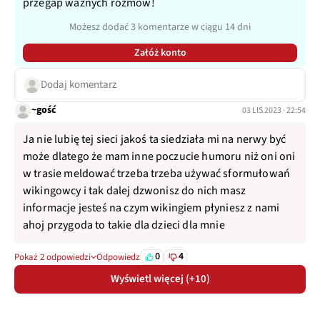
przegap ważnych rozmów!
Możesz dodać 3 komentarze w ciągu 14 dni
Załóż konto
Dodaj komentarz
~gość
03 LIS 2023 · 22:54
Ja nie lubię tej sieci jakoś ta siedziała mi na nerwy być
może dlatego że mam inne poczucie humoru niż oni oni
w trasie meldować trzeba trzeba używać sformułowań
wikingowcy i tak dalej dzwonisz do nich masz
informacje jesteś na czym wikingiem płyniesz z nami
ahoj przygoda to takie dla dzieci dla mnie
0
4
Pokaż 2 odpowiedzi
Odpowiedz
Wyświetl więcej (+10)