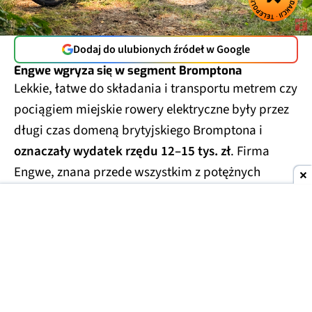
Dodaj do ulubionych źródeł w Google
Engwe wgryza się w segment Bromptona
Lekkie, łatwe do składania i transportu metrem czy
pociągiem miejskie rowery elektryczne były przez
długi czas domeną brytyjskiego Bromptona i
oznaczały wydatek rzędu 12–15 tys. zł
. Firma
Engwe, znana przede wszystkim z potężnych
rowerów klasy enduro (tzw. fat bike'i) i klasycznych
rowerów miejskich, postanowiła w tym sezonie
spróbować swoich sił i w tym segmencie. Engwe
Zip to pierwszy szkrab w rodzinie, który nie tylko
dorównuje brytyjskiej legendzie, ale też deklasuje
ją cenowo.
4649 zł to kwota, za którą Brompton