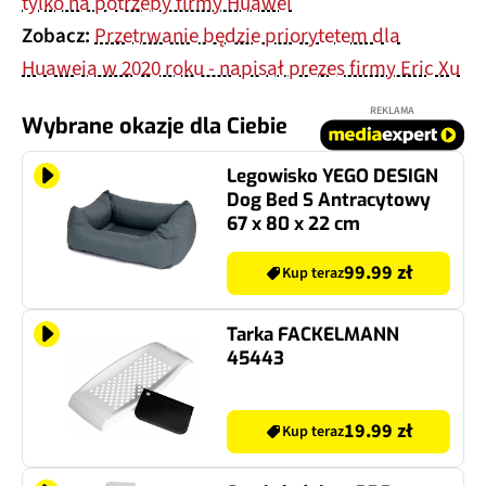
tylko na potrzeby firmy Huawei
Zobacz:
Przetrwanie będzie priorytetem dla
Huaweia w 2020 roku - napisał prezes firmy Eric Xu
REKLAMA
Wybrane okazje dla Ciebie
Legowisko YEGO DESIGN
Dog Bed S Antracytowy
67 x 80 x 22 cm
99.99 zł
Kup teraz
Tarka FACKELMANN
45443
19.99 zł
Kup teraz