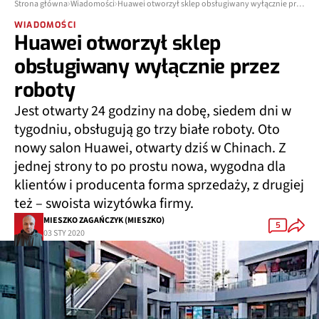
Strona główna
Wiadomości
Huawei otworzył sklep obsługiwany wyłącznie przez roboty
WIADOMOŚCI
Huawei otworzył sklep
obsługiwany wyłącznie przez
roboty
Jest otwarty 24 godziny na dobę, siedem dni w
tygodniu, obsługują go trzy białe roboty. Oto
nowy salon Huawei, otwarty dziś w Chinach. Z
jednej strony to po prostu nowa, wygodna dla
klientów i producenta forma sprzedaży, z drugiej
też – swoista wizytówka firmy.
MIESZKO ZAGAŃCZYK (MIESZKO)
5
03 STY 2020