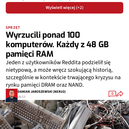
Wyświetl więcej (+2)
SPRZĘT
Wyrzucili ponad 100
komputerów. Każdy z 48 GB
pamięci RAM
Jeden z użytkowników Reddita podzielił się
nietypową, a może wręcz szokującą historią,
szczególnie w kontekście trwającego kryzysu na
rynku pamięci DRAM oraz NAND.
DAMIAN JAROSZEWSKI (NER1O)
0
08:53