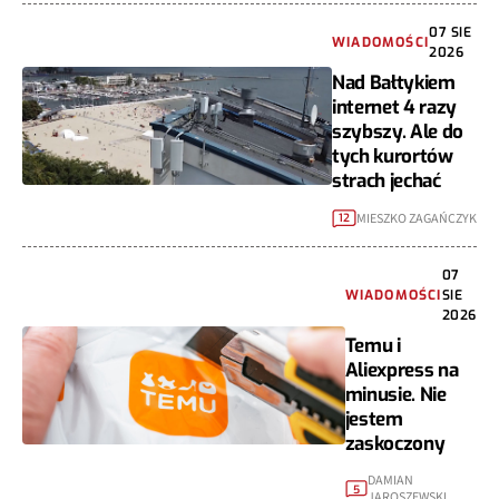
07 SIE
WIADOMOŚCI
2026
Nad Bałtykiem
internet 4 razy
szybszy. Ale do
tych kurortów
strach jechać
MIESZKO ZAGAŃCZYK
12
07
WIADOMOŚCI
SIE
2026
Temu i
Aliexpress na
minusie. Nie
jestem
zaskoczony
DAMIAN
5
JAROSZEWSKI