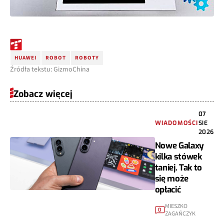
HUAWEI
ROBOT
ROBOTY
Źródła tekstu: GizmoChina
Zobacz więcej
07
WIADOMOŚCI
SIE
2026
Nowe Galaxy
kilka stówek
taniej. Tak to
się może
opłacić
MIESZKO
0
ZAGAŃCZYK