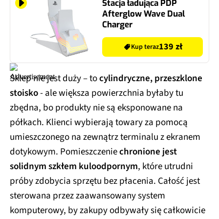
Stacja ładująca PDP
Afterglow Wave Dual
Charger
139 zł
Kup teraz
Sklep nie jest duży – to
cylindryczne, przeszklone
stoisko
- ale większa powierzchnia byłaby tu
zbędna, bo produkty nie są eksponowane na
półkach. Klienci wybierają towary za pomocą
umieszczonego na zewnątrz terminalu z ekranem
dotykowym. Pomieszczenie
chronione jest
solidnym szkłem kuloodpornym
, które utrudni
próby zdobycia sprzętu bez płacenia. Całość jest
sterowana przez zaawansowany system
komputerowy, by zakupy odbywały się całkowicie