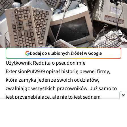
Dodaj do ulubionych źródeł w Google
Użytkownik Reddita o pseudonimie
ExtensionPut2939 opisał historię pewnej firmy,
która zamyka jeden ze swoich oddziałów,
zwalniając wszystkich pracowników. Już samo to
jest przygnębiające, ale nie to jest sednem
problemu. Spółka postanowiła zutylizować ponad
100 MacBooków Pro, z czego każdy ma po 48 GB
pamięci RAM.