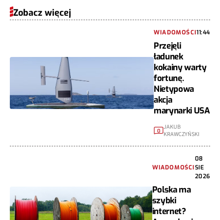
Zobacz więcej
WIADOMOŚCI
11:44
Przejęli
ładunek
kokainy warty
fortunę.
Nietypowa
akcja
marynarki USA
JAKUB
0
KRAWCZYŃSKI
08
WIADOMOŚCI
SIE
2026
Polska ma
szybki
internet?