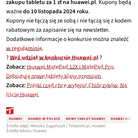
zakupu tabletu za 1 zł na huawei.pl
. Kupony będą
ważne
do 10 listopada 2024 roku
.
Kupony nie łączą się ze sobą i nie łączą się z kodem
rabatowym za zapisanie się na newsletter.
Dodatkowe informacje o konkursie można znaleźć
w regulaminie
.
?
Weź udział w konkursie Huawei.pl
?
Zobacz:
Huawei MatePad 12X i MatePad Pro.
Debiutują nowe tablety klasy premium
Zobacz:
Polski rząd chce wytępić Chińczyków. Na
liście Huawei
HUAWEI
HUAWEI W POLSCE
NOWY TABLET HUAWEI
HUAWEI MATEPA
Źródła zdjęć: Mieszko Zagańczyk / Telepolis.pl, Huawei
Źródła tekstu: Huawei