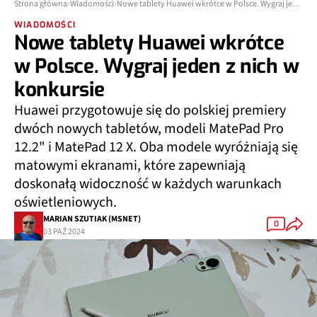
Strona główna
Wiadomości
Nowe tablety Huawei wkrótce w Polsce. Wygraj jeden z nich w konkursie
WIADOMOŚCI
Nowe tablety Huawei wkrótce
w Polsce. Wygraj jeden z nich w
konkursie
Huawei przygotowuje się do polskiej premiery
dwóch nowych tabletów, modeli MatePad Pro
12.2" i MatePad 12 X. Oba modele wyróżniają się
matowymi ekranami, które zapewniają
doskonałą widoczność w każdych warunkach
oświetleniowych.
MARIAN SZUTIAK (MSNET)
0
03 PAŹ 2024