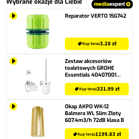
Wybrane okazje dla Ciebie
Reparator VERTO 15G742
3.28 zł
Kup teraz
Zestaw akcesoriów
toaletowych GROHE
Essentials 40407001
Chrom
331.99 zł
Kup teraz
Okap AKPO WK-12
Balmera WL Slim Złoty
607.4m3/h 72dB klasa B
1199.83 zł
Kup teraz