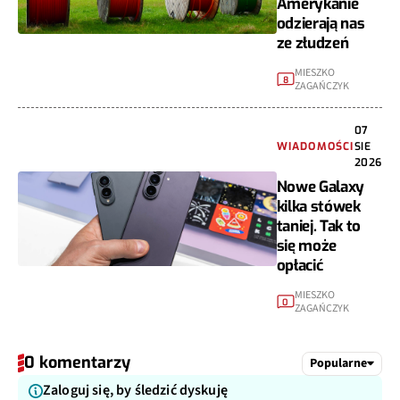
Amerykanie
odzierają nas
ze złudzeń
MIESZKO
8
ZAGAŃCZYK
07
WIADOMOŚCI
SIE
2026
Nowe Galaxy
kilka stówek
taniej. Tak to
się może
opłacić
MIESZKO
0
ZAGAŃCZYK
0 komentarzy
Popularne
Zaloguj się, by śledzić dyskuję