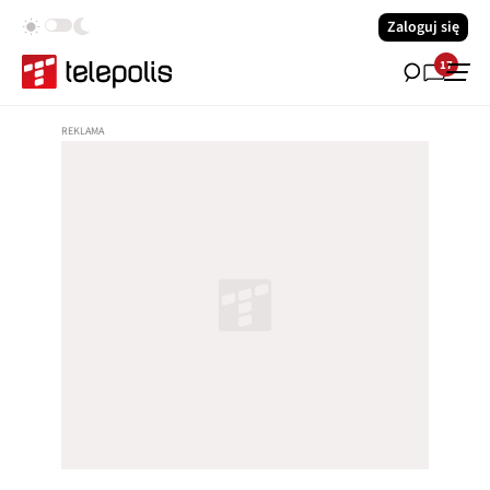
Zaloguj się
17