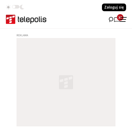
Zaloguj się
37