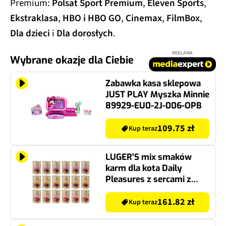
Premium:
Polsat Sport Premium
,
Eleven Sports
,
Ekstraklasa
,
HBO i HBO GO
,
Cinemax
,
FilmBox
,
Dla dzieci
i
Dla dorosłych
.
REKLAMA
Wybrane okazje dla Ciebie
Zabawka kasa sklepowa
JUST PLAY Myszka Minnie
89929-EU0-2J-006-OPB
109.75 zł
Kup teraz
LUGER'S mix smaków
karm dla kota Daily
Pleasures z sercami z
kaczki, z łososiem i
tuńczykiem, wołowina z
161.82 zł
Kup teraz
krewetkami 18 x 400 g