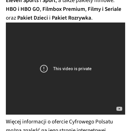
Eleven Sports
i
Sport
, a także pakiety filmowe:
HBO i HBO GO
,
Filmbox Premium
,
Filmy i Seriale
oraz
Pakiet Dzieci
i
Pakiet Rozrywka
.
Więcej informacji o ofercie Cyfrowego Polsatu
można znaleźć na jego stronie internetowej