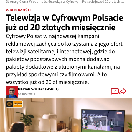
Strona główna
Wiadomości
Telewizja w Cyfrowym Polsacie już od 20 złotych miesięcznie
WIADOMOŚCI
Telewizja w Cyfrowym Polsacie
już od 20 złotych miesięcznie
Cyfrowy Polsat w najnowszej kampanii
reklamowej zachęca do korzystania z jego ofert
telewizji satelitarnej i internetowej, gdzie do
pakietów podstawowych można dodawać
pakiety dodatkowe z ulubionymi kanałami, na
przykład sportowymi czy filmowymi. A to
wszystko już od 20 zł miesięcznie.
MARIAN SZUTIAK (MSNET)
2
01 KWI 2021