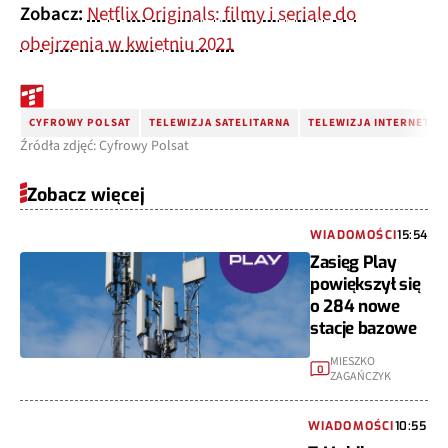
Zobacz:
Netflix Originals: filmy i seriale do
obejrzenia w kwietniu 2021
CYFROWY POLSAT
TELEWIZJA SATELITARNA
TELEWIZJA INTERNETOW
Źródła zdjęć: Cyfrowy Polsat
Zobacz więcej
WIADOMOŚCI
15:54
Zasięg Play
powiększył się
o 284 nowe
stacje bazowe
MIESZKO
0
ZAGAŃCZYK
WIADOMOŚCI
10:55