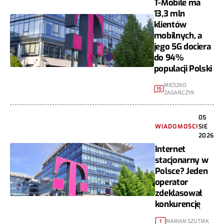
T-Mobile ma
13,3 mln
klientów
mobilnych, a
jego 5G dociera
do 94%
populacji Polski
MIESZKO
15
ZAGAŃCZYK
05
WIADOMOŚCI
SIE
2026
Internet
stacjonarny w
Polsce? Jeden
operator
zdeklasował
konkurencję
MARIAN SZUTIAK
1