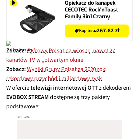
Opiekacz do kanapek
CECOTEC Rock'nToast
Family 3in1 Czarny
267.82 zł
Kup teraz
Zobacz:
Cyfrowy Polsat na wiosnę: nawet 27
kanałów TV w „otwartym oknie”
Zobacz:
Wyniki Grupy Polsat za 2020 rok:
rekordowy przychód i miliardowy zysk
W ofercie
telewizji internetowej OTT
z dekoderem
EVOBOX STREAM
dostępne są trzy pakiety
podstawowe: