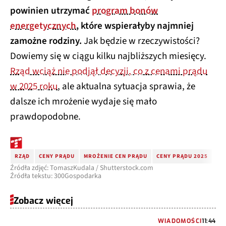
powinien utrzymać
program bonów
energetycznych
, które wspierałyby najmniej
zamożne rodziny.
Jak będzie w rzeczywistości?
Dowiemy się w ciągu kilku najbliższych miesięcy.
Rząd wciąż nie podjął decyzji, co z cenami prądu
w 2025 roku
, ale aktualna sytuacja sprawia, że
dalsze ich mrożenie wydaje się mało
prawdopodobne.
RZĄD
CENY PRĄDU
MROŻENIE CEN PRĄDU
CENY PRĄDU 2025
Źródła zdjęć: TomaszKudala / Shutterstock.com
Źródła tekstu: 300Gospodarka
Zobacz więcej
WIADOMOŚCI
11:44