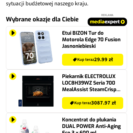
sytuacji budżetowej naszego kraju.
REKLAMA
Wybrane okazje dla Ciebie
Etui BIZON Tur do
Motorola Edge 70 Fusion
Jasnoniebieski
29.99 zł
Kup teraz
Piekarnik ELECTROLUX
LOC8H39WZ Seria 700
MealAssist SteamCrisp
Elektryczny parowy
Czarny A+
3087.97 zł
Kup teraz
Koncentrat do płukania
DUAL POWER Anti-Aging
Eco 3 x 600 ml