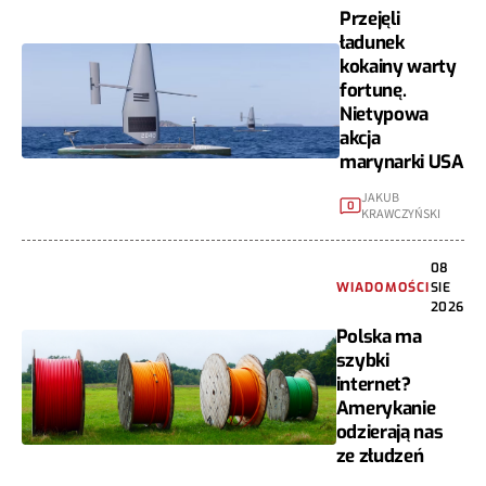
Przejęli
ładunek
kokainy warty
fortunę.
Nietypowa
akcja
marynarki USA
JAKUB
0
KRAWCZYŃSKI
08
WIADOMOŚCI
SIE
2026
Polska ma
szybki
internet?
Amerykanie
odzierają nas
ze złudzeń