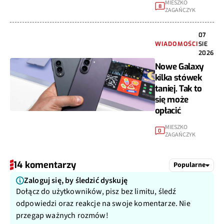
MIESZKO
8
ZAGAŃCZYK
07
WIADOMOŚCI
SIE
2026
Nowe Galaxy
kilka stówek
taniej. Tak to
się może
opłacić
MIESZKO
0
ZAGAŃCZYK
14 komentarzy
Popularne
Zaloguj się, by śledzić dyskuję
Dołącz do użytkowników, pisz bez limitu, śledź
odpowiedzi oraz reakcje na swoje komentarze. Nie
przegap ważnych rozmów!