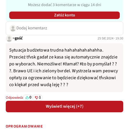
Możesz dodać 3 komentarze w ciągu 14 dni
Załóż konto
Dodaj komentarz
~gość
25 SIE 2024 · 19:30
Sytuacja budżetowa trudna hahahahahahahha.
Przecież tfvsk gadał ze kasa się automatycznie znajdzie
po wyborach. Niemożliwe! Kłamał? Kto by pomyślał ? ?
?. Brawo UE i ich zielony bvrdeI. Wystrzela wam peowcy
opłaty za ogrzewanie to będziecie dziękować tfvskowi
co klękał przed wudą leję ? ? ?
0
1
Odpowiedz
Wyświetl więcej (+7)
OPROGRAMOWANIE